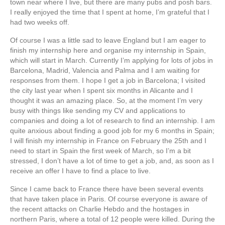
town near where I live, but there are many pubs and posh bars.
I really enjoyed the time that I spent at home, I’m grateful that I
had two weeks off.
Of course I was a little sad to leave England but I am eager to
finish my internship here and organise my internship in Spain,
which will start in March. Currently I’m applying for lots of jobs in
Barcelona, Madrid, Valencia and Palma and I am waiting for
responses from them. I hope I get a job in Barcelona; I visited
the city last year when I spent six months in Alicante and I
thought it was an amazing place. So, at the moment I’m very
busy with things like sending my CV and applications to
companies and doing a lot of research to find an internship. I am
quite anxious about finding a good job for my 6 months in Spain;
I will finish my internship in France on February the 25th and I
need to start in Spain the first week of March, so I’m a bit
stressed, I don’t have a lot of time to get a job, and, as soon as I
receive an offer I have to find a place to live.
Since I came back to France there have been several events
that have taken place in Paris. Of course everyone is aware of
the recent attacks on Charlie Hebdo and the hostages in
northern Paris, where a total of 12 people were killed. During the