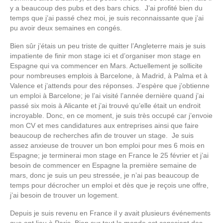
y a beaucoup des pubs et des bars chics. J’ai profité bien du
temps que j’ai passé chez moi, je suis reconnaissante que j’ai
pu avoir deux semaines en congés.
Bien sûr j’étais un peu triste de quitter l’Angleterre mais je suis
impatiente de finir mon stage ici et d’organiser mon stage en
Espagne qui va commencer en Mars. Actuellement je sollicite
pour nombreuses emplois à Barcelone, à Madrid, à Palma et à
Valence et j’attends pour des réponses. J’espère que j’obtienne
un emploi à Barcelone; je l’ai visité l’année dernière quand j’ai
passé six mois à Alicante et j’ai trouvé qu’elle était un endroit
incroyable. Donc, en ce moment, je suis très occupé car j’envoie
mon CV et mes candidatures aux entreprises ainsi que faire
beaucoup de recherches afin de trouver un stage. Je suis
assez anxieuse de trouver un bon emploi pour mes 6 mois en
Espagne; je terminerai mon stage en France le 25 février et j’ai
besoin de commencer en Espagne la première semaine de
mars, donc je suis un peu stressée, je n’ai pas beaucoup de
temps pour décrocher un emploi et dès que je reçois une offre,
j’ai besoin de trouver un logement.
Depuis je suis revenu en France il y avait plusieurs événements
que ont lieu à Paris. Bien sur tout le monde est conscient des