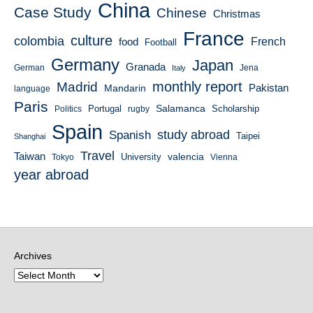
China
Case Study
Chinese
Christmas
France
culture
colombia
French
food
Football
Germany
Japan
Granada
German
Italy
Jena
monthly report
Madrid
Mandarin
Pakistan
language
Paris
Salamanca
Portugal
Scholarship
Politics
rugby
Spain
study abroad
Spanish
Taipei
Shanghai
Travel
Taiwan
valencia
University
Tokyo
Vienna
year abroad
Archives