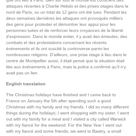
attaques récentes à Charlie Hebdo et des prises otages dans le
nord de Paris, ou un total de 12 gens ont été tues. Pendant les
deux semaines dernières les attaques ont provoqués milliers
des gens pour protester et démontrer leur appui pour les
personnes tuées et de renforcer leurs croyances de la liberté
d’expression. Dans le monde entier, il y avait des émeutes, des
combats et des protestations concernant les récents
événements et ils ont suscité la controverse parmi les
nombreuses religions. D’ailleurs, une prise otage à lieu dans le
centre de Montpellier aussi, il était pensé que la situation était
liée aux événements à Paris, mais la police a confirmé qu’il n’y
avait pas un lien.
English translation
The Christmas holidays have finished and I came back to
France on January the 5th after spending such a good
Christmas with my family and my friends. I did so many different
things during the holidays; I went shopping with my sister, I went
out with my family for a meal and I visited a city called Warwick
with my fiancé for the weekend. For the New Year I went out
with my fiancé and some friends; we went to Bawtry, a small