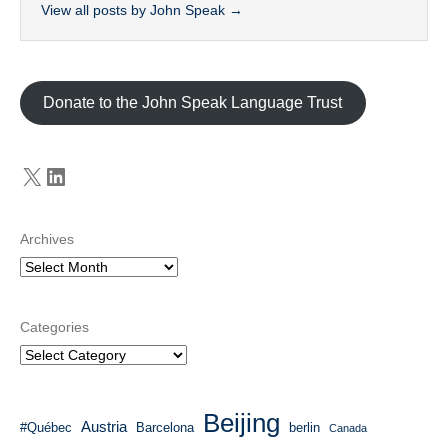
View all posts by John Speak
→
Donate to the John Speak Language Trust
X
LinkedIn
Archives
Categories
Beijing
Austria
#Québec
Barcelona
berlin
Canada