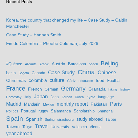
Recent Posts
Korea, the country that changed my life – Case Study – Caitlin
Manchester
Case Study – Hannah Smith
Fin de Colombia – Phoebe Coleman, July 2026
Beijing
Austria
#Québec
Barcelona
Alicante
Arabic
beach
China
Case Study
Chinese
berlin
Bogota
Canada
culture
colombia
Christmas
food
Football
Cádiz
education
France
Germany
French
Granada
German
hiking
history
Japan
Jena
language
Homestay
Italy
Jordan
Korea
Kyoto
Madrid
monthly report
Paris
Mandarin
Pakistan
Mexico
Portugal
Salamanca
Scholarship
Politics
rugby
Shanghai
Spain
study abroad
Spanish
Taipei
Spring
strasbourg
Travel
Taiwan
valencia
Tokyo
University
Vienna
year abroad