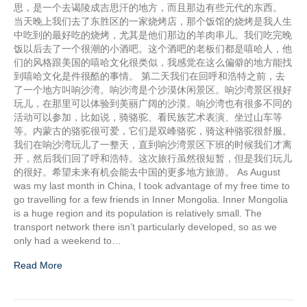
思，是一个去谒陵成吉思汗的地方，而且那边有些元代的东西。
当天晚上我们去了东胜区的一家烧烤店，那个饭馆的烧烤是我人生
中吃到的最好吃的烧烤，尤其是他们那边的羊肉串儿。我们吃完晚
饭以后去了一个很潮的小酒吧。这个酒吧的老板们都是嘻哈人，他
们的风格跟美国的嘻哈文化很类似，我感觉在这么偏僻的地方能找
到嘻哈文化是件很酷的事情。 第二天我们在回呼和浩特之前，去
了一个地方叫响沙湾。响沙湾是个沙漠休闲景区。响沙湾景区很好
玩儿，在那里可以体验到美丽广阔的沙漠。响沙湾也有很多不同的
活动可以参加，比如说，骑骆驼、看民族艺术表演、坐过山车等
等。内蒙古的骆驼很可爱，它们是双峰骆驼，骑这种骆驼很舒服。
我们在响沙湾玩儿了一整天，直到响沙湾景区下班的时候我们才离
开，然后我们回了呼和浩特。这次旅行虽然很短暂，但是我们玩儿
的很好。希望未来有机会能去中国的更多地方旅游。 As August
was my last month in China, I took advantage of my free time to
go travelling for a few friends in Inner Mongolia. Inner Mongolia
is a huge region and its population is relatively small. The
transport network there isn’t particularly developed, so as we
only had a weekend to…
Read More