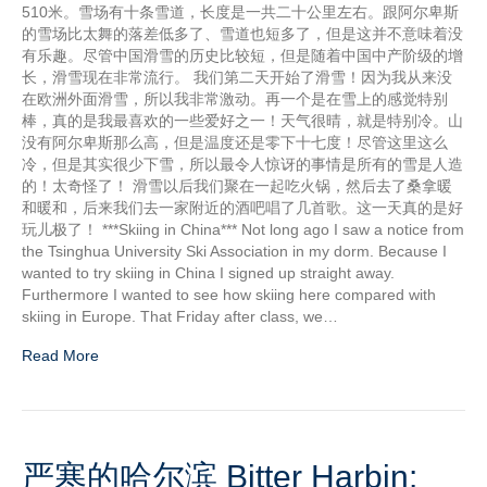
510米。雪场有十条雪道，长度是一共二十公里左右。跟阿尔卑斯
的雪场比太舞的落差低多了、雪道也短多了，但是这并不意味着没
有乐趣。尽管中国滑雪的历史比较短，但是随着中国中产阶级的增
长，滑雪现在非常流行。 我们第二天开始了滑雪！因为我从来没
在欧洲外面滑雪，所以我非常激动。再一个是在雪上的感觉特别
棒，真的是我最喜欢的一些爱好之一！天气很晴，就是特别冷。山
没有阿尔卑斯那么高，但是温度还是零下十七度！尽管这里这么
冷，但是其实很少下雪，所以最令人惊讶的事情是所有的雪是人造
的！太奇怪了！ 滑雪以后我们聚在一起吃火锅，然后去了桑拿暖
和暖和，后来我们去一家附近的酒吧唱了几首歌。这一天真的是好
玩儿极了！ ***Skiing in China*** Not long ago I saw a notice from
the Tsinghua University Ski Association in my dorm. Because I
wanted to try skiing in China I signed up straight away.
Furthermore I wanted to see how skiing here compared with
skiing in Europe. That Friday after class, we…
Read More
严寒的哈尔滨 Bitter Harbin: