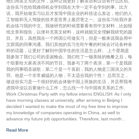
他们用英文写的文件，这样让我更好了解英语和汉语有什么区别。
这份实习也给我难得机会学到我在大学一定不会学到的事。比方
说，我开始做实习以后才发现中国企业的科技这么发达，他们的人
工智能和无人驾驶的技术是世界上最厉害之一。这份实习给我许多
机会练习我的中文。我做研究的时候需要看有些中文材料，比如报
纸文章和报告，以便补充英文材料，这样就能完全理解我研究的题
目。并且，虽然我在一个跨国公司做实习，但是一般来说我会用中
文跟我的同事沟通。我们其他的实习生吃午餐的时候会讨论各种各
样的话题，让更好了解到中国学生的生活是怎么样。 上个星期是
我参加了我们公司的圣诞晚会。我们吃了一顿美味的晚餐之后，每
个组要给大家表演不同的节目。我参与了两个表演，第一个是我跟
我的同事唱圣诞歌，第二个是一个喜剧，我的人物是三国演义的关
羽。他是一个非常威猛的人物，不太适合我的个性！ 总而言之，
做这份实习是一个很好的机会体验中国上班族的生活，并且帮我考
虑我毕业以后要做什么工作，怎么找一个与中国有关系的工作。
Work Christmas Party with my fellow interns ENGLISH: As I only
have morning classes at university, after arriving in Beijing I
decided I wanted to make the most of my free time to improve
my knowledge of companies operating in China, as well to
advance my future job opportunities. Therefore, last month…
Read More