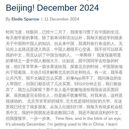
Beijing! December 2024
By
Elodie Sparrow
|
11 December 2024
时间飞逝，转眼间，已经十二月了。我渐渐习惯了在中国的生活。
每天都学新的事情。除了新单词和语法以外，我每天都还学到很多
关于中国和中国人的知识。自从来中国，我遇到各行各业的人。无
论街上走路还是进入商店，中国人都很开心交谈。我不但可以联系
我的中文，而且认识了中国当地的人。 一举两得！ 我发现最明显
的事情之一是中国人都很大方。比如说，跟中国同学去吃饭的时
候，他们常常带来一袋水果送给我。探索北京的时候，中国朋友倾
向于陪着我，主动介绍并解释北京的历史和特点。有一次，我等着
公共汽车。我不太确定怎么买票，好像App用不了。我问身边的女
人帮我忙，但我们都尝试了几次买票。5到10分钟之后，我们都放
弃了，我怎么回家呢？那个女人毫不犹豫地送给我现金说买票回
家。虽然她是完全陌生人，但是她不犹豫帮我。对我来说，这样是
很感动的。 北京市非常好的城市, 北大也是很特别好的大学。在这
里我已经交了很多朋友。从加入社团到打球，我每天有很多机会联
系中文。我的中国朋友还喜欢教我口语。我还不能说流利的中文，
但我慢慢学。一步一步来。 Time flies, and in the blink of an eye,
it’s already December. I’m getting used to life in China. I learn