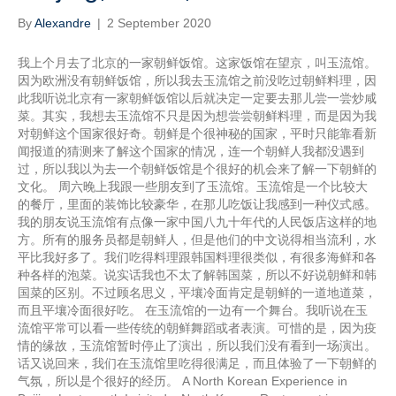
By
Alexandre
|
2 September 2020
我上个月去了北京的一家朝鲜饭馆。这家饭馆在望京，叫玉流馆。
因为欧洲没有朝鲜饭馆，所以我去玉流馆之前没吃过朝鲜料理，因
此我听说北京有一家朝鲜饭馆以后就决定一定要去那儿尝一尝炒咸
菜。其实，我想去玉流馆不只是因为想尝尝朝鲜料理，而是因为我
对朝鲜这个国家很好奇。朝鲜是个很神秘的国家，平时只能靠看新
闻报道的猜测来了解这个国家的情况，连一个朝鲜人我都没遇到
过，所以我以为去一个朝鲜饭馆是个很好的机会来了解一下朝鲜的
文化。 周六晚上我跟一些朋友到了玉流馆。玉流馆是一个比较大
的餐厅，里面的装饰比较豪华，在那儿吃饭让我感到一种仪式感。
我的朋友说玉流馆有点像一家中国八九十年代的人民饭店这样的地
方。所有的服务员都是朝鲜人，但是他们的中文说得相当流利，水
平比我好多了。我们吃得料理跟韩国料理很类似，有很多海鲜和各
种各样的泡菜。说实话我也不太了解韩国菜，所以不好说朝鲜和韩
国菜的区别。不过顾名思义，平壤冷面肯定是朝鲜的一道地道菜，
而且平壤冷面很好吃。 在玉流馆的一边有一个舞台。我听说在玉
流馆平常可以看一些传统的朝鲜舞蹈或者表演。可惜的是，因为疫
情的缘故，玉流馆暂时停止了演出，所以我们没有看到一场演出。
话又说回来，我们在玉流馆里吃得很满足，而且体验了一下朝鲜的
气氛，所以是个很好的经历。 A North Korean Experience in