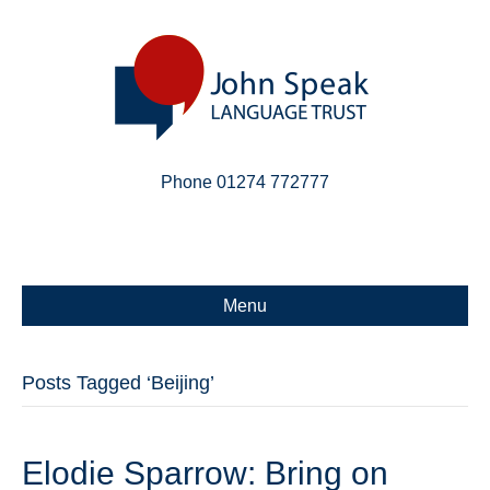
Phone 01274 772777
Linkedin
Email
X-twitter
Menu
Posts Tagged ‘Beijing’
Elodie Sparrow: Bring on