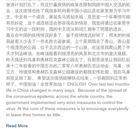
旅游计划打乱了，而且打赢疫情的政策在限制我跟中国人交流的机
会，这次疫情也给了我很多时间看中国小说以及在家里努力学习中
文。中文有一个成语，塞翁失马焉知非福，意思是一个坏事情可能
有些好处，这个成语很适合形容现在的情形。我觉得通过在家里学
习中文的这一段时间，我的中文语法和词汇都有了明显的进步。
最近在中国的疫情情况好多了。鉴于疫情情况好转了，周末的时候
我趁着人少去了一些名胜古迹参观。上个星期我去了香山。香山是
个很漂亮的公园，位于北京西边的一个山脉。在这里我爬山爬了半
天才到达峰顶。在峰顶能看到很漂亮的风景和北京市的庞大规模。
昨天我还到鸟巢和奥林匹克森林公园去了。在那里游览让我回忆起
来十二年前看的中国主办的二零零八年奥林匹克运动会。鸟巢、水
立方、玲珑塔和奥林匹克森林公园建设的都很宏伟壮观，我在鸟巢
前驻足留了影。 希望这次疫情能够快点结束，一切都回到正常的
样子。中国加油！全世界加油！ ENGLISH: Over last two months
life in China changed in many ways. Because of the spread of
the coronavirus epidemic across the whole country, the
government implemented very strict measures to control the
virus. At the core of these measures is to encourage everybody
to leave their homes as little…
Read More