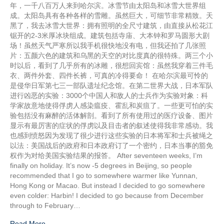
年，一千八百万人来到哈尔滨。冰雪节由太阳岛和冰雪大世界组
成。太阳岛具有各种各样的雪雕。虽然巨大，可细节非常精致。天
黑了，我去冰雪大世界：拥有照明的全尺寸建筑，由直接从松花江
锯开的2-3米厚冰块组成。建筑包括寺庙、大本钟和罗马圆形大剧
场！虽然天气严寒所以我手机很快地没有电，但我还拍了几张照
片：五颜六色的建筑和乌黑的天空的对比度真的很特殊。两三个小
时以后，看到了几乎所有的冰雕，很想回宾馆：虽然我穿着三件毛
衣、两件外套、四件长裤，可真的冷得要命！ 在哈尔滨最可怜的
是侵华日军第七三一部队遗址纪念馆。在第二世界大战，日本军队
进行凶恶的实验：3000个中国人和敌人的士兵作为实验对象：科
学家故意地使得俘虏人感染瘟疫、霍乱和炭疽了。一些更可怕的实
验包括没有麻醉的活体解剖。看到了所有使用过的医疗设备、图片
显示有最厉害的症状的俘虏以及目击者的叙述使得我非常感动。我
也感到愤怒因为发现了很少进行这些实验的日本将军和士兵被绳之
以法：美国战后的政府和日本政府订了一个密约，日本当事的豁免
权作为对给美国实验结果的报答。 After seventeen weeks, I’m
finally on holiday. It’s now -5 degrees in Beijing, so people
recommended that I go to somewhere warmer like Yunnan,
Hong Kong or Macao. But instead I decided to go somewhere
even colder: Harbin! I decided to go because from December
through to February…
Read More