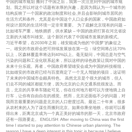
中国的城市规划 搬到了中国之后，我第一次注意到中国的城市规
划。我之所以对这个话题有浓厚的兴趣，是因为我认为一个城市的
结构反映了一个国家的政治制度和社会,并且会影响到城市居民的
生活方式和条件。尤其是在中国这个人口众多的国家，中国政府如
何设计居民的生活环境一定非常重要。 为了疏解北京现有的问题 –
比如堵车严重，地铁拥挤，供水紧缺 – 中国的政府打算在河北省设
立新的大城市叫雄安。这个新区代表了中国城市发展的新模式。
习近平希望，在2030年之前，雄安能成为他的”中国梦”的象征之
一。雄安的市政府会把可持续发展放在第一位：绿空间将占比70%
以上，区森林覆盖率将达到40%以上。毫无疑问，中国总是与空气
污染的问题和工业化联系起来，所以这样的绿色政策让我对中国的
未来十分乐观。再者，中国政府希望雄安会成为中国的科技枢纽，
比如雄安的市政府已经与百度商定了一个无人驾驶的项目，这证明
了未来的中国城市会颇具特色。 虽然北京是个很大的城市，但人
们去不同的城区都挺方便，因为北京的公共交通系统很发达。而
且，北京的共享单车随处可见，你在任何地方都可以方便地骑上自
行车，让你有自由自在的感觉。然而，北京还面临不少的问题，对
我而言最重要的问题是北京的人口密度过高。最近二十年来，很多
从农村来的人为了谋生而搬到北京。如果你乘坐地铁，你就可以看
得出来，距离北京成为一个真正美好的城市的那一天，北京市政府
还有一段路要走。 ENGLISH: After moving to China was the first
time I started to pay attention to Chinese urban planning. The
reason I have a deep interest in this topic is because I believe