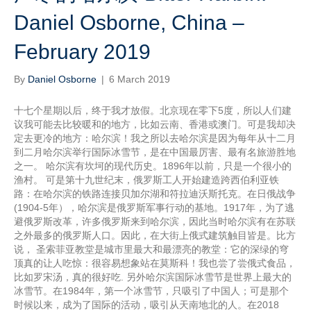
Daniel Osborne, China –
February 2019
By
Daniel Osborne
|
6 March 2019
十七个星期以后，终于我才放假。北京现在零下5度，所以人们建
议我可能去比较暖和的地方，比如云南、香港或澳门。可是我却决
定去更冷的地方：哈尔滨！我之所以去哈尔滨是因为每年从十二月
到二月哈尔滨举行国际冰雪节，是在中国最厉害、最有名旅游胜地
之一。 哈尔滨有坎坷的现代历史。1896年以前，只是一个很小的
渔村。 可是第十九世纪末，俄罗斯工人开始建造跨西伯利亚铁
路：在哈尔滨的铁路连接贝加尔湖和符拉迪沃斯托克。在日俄战争
(1904-5年），哈尔滨是俄罗斯军事行动的基地。1917年，为了逃
避俄罗斯改革，许多俄罗斯来到哈尔滨，因此当时哈尔滨有在苏联
之外最多的俄罗斯人口。因此，在大街上俄式建筑触目皆是。比方
说， 圣索菲亚教堂是城市里最大和最漂亮的教堂：它的深绿的穹
顶真的让人吃惊：很容易想象站在莫斯科！我也尝了尝俄式食品，
比如罗宋汤，真的很好吃. 另外哈尔滨国际冰雪节是世界上最大的
冰雪节。在1984年，第一个冰雪节，只吸引了中国人；可是那个
时候以来，成为了国际的活动，吸引从天南地北的人。在2018