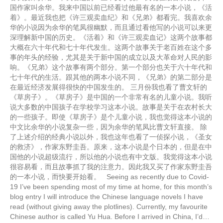
国作家叫余华。我来中国以前已经看过他最有名的一本小说，《活
着》。最近我也把《许三观卖血纪》和《兄弟》都看完。我喜欢余
华的小说因为余华的笔凤很幽默，而且通过看他写的小说可以来更
深理解新中国的历史。《活着》和《许三观卖血记》这两个故事都
大概在六十年代和七十年代发生。这两个故事关于老百姓在这个多
事的年头的经验，尤其是关于新中国的成立以及大革命对人民的影
响。《兄弟》这个故事有两个部分。第一个部分也关于六十年代和
七十年代的生活。跟其他的两本小说不同，《兄弟》的第二部分是
在最近经济发展得很快的中国发生的。 三月份我也看了曹文轩的
《草房子》。《草房子》是中国的一个非常有名的儿童小说。我听
说大多数的中国孩子在学校学习这本小说。故事是关于在农村长大
的一些孩子。即使《草房子》是个儿童小说，我也觉得这本小说的
中文比余华的小说复杂一些，因为余华的笔凤比曹文轩直接。 除
了上述介绍的经典小说以外，我也这年也看了一侦探小说，《圣女
的救济》，作家东野圭吾。原来，这本小说是个日本的，但是在中
国他的小说超级流行，所以他的小说也有中文版。我觉得这本小说
很容易看，而且故事抓了我的注意力。因此我又买了作家东野圭吾
的一本小说，而快要开始看。 Seeing as recently due to Covid-
19 I’ve been spending most of my time at home, for this month’s
blog entry I will introduce the Chinese language novels I have
read (without giving away the plotlines). Currently, my favourite
Chinese author is called Yu Hua. Before I arrived in China, I’d…