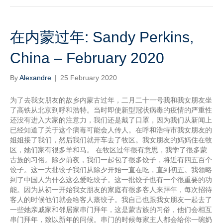
在内蒙过年: Sandy Perkins,
China – February 2020
By
Alexandre
|
25 February 2020
为了去我女朋友的故乡内蒙古过年，二月二十一号我和我女朋友坐
了高铁从北京到呼和浩特。当时即使新型冠状病毒的疫情的严重性
还没有进入大家的注意力，我们还是戴了口罩，因为我们从新闻上
已经知道了关于这个病毒可能会人传人。在呼和浩特市我女朋友的
姐姐接了我们，然后我们就开车去了牧区。我女朋友的妈妈住在牧
区，她们家有很多羊和马。 在牧区过年很有意思，我学了很多蒙
古族的习俗。除夕前夜，我们一起包了很多饺子，将近有四五百个
饺子。这一大批饺子我们从除夕开始一直在吃，直到初五。我领略
到了中国人为什么这么爱吃饺子。这一批饺子也有一个很重要的功
能。因为从初一开始我女朋友的家庭有很多客人来拜年，每次招待
客人的时候他们就会给客人蒸饺子。我自己也跟我女朋友一起去了
一些她亲戚家和邻居家串门拜年，这是蒙古族的习俗，他们会相互
串门拜年，致以新年的问候。串门的时候每家主人都会给你一碗奶