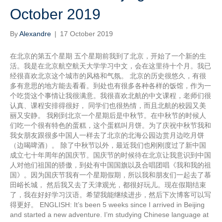
October 2019
By
Alexandre
|
17 October 2019
在北京的第五个星期 五个星期前我到了北京，开始了一个新的生
活。我是在北京航空航天大学学习中文，会在这里待十个月。我已
经很喜欢北京这个城市的风格和气氛。 北京的历史很悠久，有很
多有意思的地方能去看看。到处也有很多各种各样的饭馆，作为一
个吃货这个事情让我很满意。我很喜欢北航的中文课程，老师们很
认真、课程安排得很好， 同学们也很热情，而且北航的校园又美
丽又安静。 我刚到北京一个星期后是中秋节。在中秋节的时候人
们吃一个很有特色的蛋糕，这个蛋糕叫月饼。为了庆祝中秋节我和
我女朋友跟很多中国人一样去了北京的北海公园边赏月边吃月饼
（边喝啤酒）。 除了中秋节以外，最近我们也刚刚度过了新中国
成立七十年周年的国庆节。国庆节的时候待在北京让我意识到中国
人对他们祖国的骄傲，到处有中国国旗以及合唱团唱《我和我的祖
国》。因为国庆节我有一个星期假期，所以我和朋友们一起去了慕
田峪长城， 然后我又去了天津观光，都很好玩儿。现在假期结束
了，我在好好学习汉语。希望我能继续进步，然后下次博客可以写
得更好。 ENGLISH: It’s been 5 weeks since I arrived in Beijing
and started a new adventure. I’m studying Chinese language at