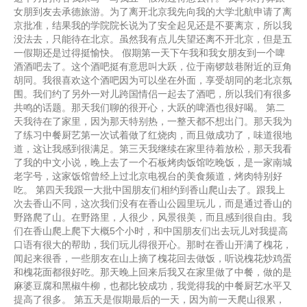
女朋到友去承德旅游。为了离开北京我先向我的大学北航申请了离
京批准，结果我的学院院长说为了安全起见还是不要离京，所以我
没法去，只能待在北京。虽然我有点儿失望还离不开北京，但是五
一假期还是过得挺愉快。 假期第一天下午我和我女朋友到一个啤
酒酒吧去了。这个酒吧挺有意思叫大跃，位于南锣鼓巷附近的豆角
胡同。我很喜欢这个酒吧因为可以坐在外面，享受胡同的老北京氛
围。我们约了另外一对儿跨国情侣一起去了酒吧，所以我们有很多
共鸣的话题。那天我们聊的很开心，大跃的啤酒也很好喝。 第二
天我待在了家里，因为那天特别热，一整天都不想出门。那天我为
了练习中餐厨艺第一次试着做了红烧肉，而且做成功了，味道很地
道，这让我感到很满足。第三天我继续在家里待着放松，那天我看
了我的中文小说，晚上去了一个石板烤肉饭馆吃晚饭，是一家南城
老字号，这家饭馆曾经上过北京电视台的美食频道，烤肉特别好
吃。 第四天我跟一大批中国朋友们相约到香山爬山去了。跟我上
次去香山不同，这次我们没有在香山公园里玩儿，而是通过香山的
野路爬了山。在野路里，人很少，风景很美，而且感到很自由。我
们在香山爬上爬下大概5个小时，和中国朋友们出去玩儿对我提高
口语有很大的帮助，我们玩儿得很开心。那时在香山开满了槐花，
闻起来很香，一些朋友在山上摘了槐花回去做饭，听说槐花炒鸡蛋
和槐花面都很好吃。那天晚上回来后我又在家里做了中餐，做的是
麻婆豆腐和黑椒牛柳，也都比较成功，我觉得我的中餐厨艺水平又
提高了很多。 第五天是假期最后的一天，因为前一天爬山很累，