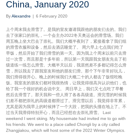
China, January 2020
By
Alexandre
|
6 February 2020
上个周末我去滑雪了。是我的室友邀请我跟他的朋友们去的。我们
去了张家口的崇礼，一个会主办2022冬天奥运会的滑雪场。我们
周五晚上坐大巴去了崇礼。我们大概半夜到了，紧接着拿了我们组
的滑雪衣服和设备，然后去酒店睡觉了。 周六早上七点我们吃了
早饭，然后开始了我们滑雪的第一天。因为我上个周末以前只去滑
过一次雪，而且那是十多年前，所以第一天我跟我女朋友先去了初
级道练一练怎么滑雪。大概半天以后，我居然差不多都记得怎么滑
雪，所以我去了跟我室友和他的朋友们滑。那个下午非常好玩儿，
我们滑得很开心。晚上的时候我们大概二十的人都去了饭馆吃晚
饭。我室友的朋友们都对我很热情，让我觉得很高兴认识他们，也
给了我一个很好的机会说中文。 周日早上，我们又七点吃了早餐
然后去滑雪了。那天我和一些人滑了各各高级道。滑完雪的时候我
们差不都把崇礼的高级道都滑过了。滑完雪以后，我觉得非常累，
尤其是因为我早上的时候摔了一个大跤，把我的头撞在地上了。不
过当天我滑得特别开心，而且已经想在去崇礼滑雪。 Last
weekend I went skiing. My housemate had invited me to go with
his friends. We went to a place called Chongli by a city called
Zhangjiakou, which will host some of the 2022 Winter Olympics.