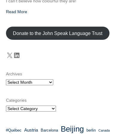
I can’t believe how colourful they are!
Read More
Donate to the John Speak Language Trust
X
LinkedIn
Archives
Categories
Beijing
Austria
#Québec
Barcelona
berlin
Canada