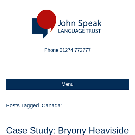
Phone 01274 772777
Linkedin
Email
X-twitter
Menu
Posts Tagged ‘Canada’
Case Study: Bryony Heaviside