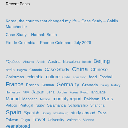
Recent Posts
Korea, the country that changed my life – Case Study – Caitlin
Manchester
Case Study – Hannah Smith
Fin de Colombia – Phoebe Coleman, July 2026
Beijing
Austria
#Québec
Barcelona
Alicante
Arabic
beach
China
Case Study
Chinese
berlin
Bogota
Canada
culture
colombia
Christmas
food
Football
Cádiz
education
France
Germany
French
Granada
German
hiking
history
Japan
Jena
language
Homestay
Italy
Jordan
Korea
Kyoto
Madrid
monthly report
Paris
Mandarin
Pakistan
Mexico
Portugal
Salamanca
Scholarship
Politics
rugby
Shanghai
Spain
study abroad
Spanish
Taipei
Spring
strasbourg
Travel
Taiwan
valencia
Tokyo
University
Vienna
year abroad