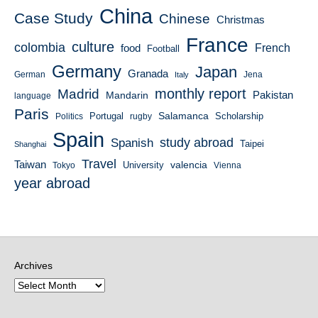
China
Case Study
Chinese
Christmas
France
culture
colombia
French
food
Football
Germany
Japan
Granada
German
Italy
Jena
monthly report
Madrid
Mandarin
Pakistan
language
Paris
Salamanca
Portugal
Scholarship
Politics
rugby
Spain
study abroad
Spanish
Taipei
Shanghai
Travel
Taiwan
valencia
University
Tokyo
Vienna
year abroad
Archives