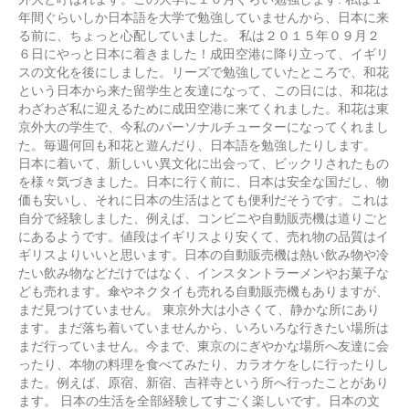
年間ぐらいしか日本語を大学で勉強していませんから、日本に来
る前に、ちょっと心配していました。 私は２０１５年０９月２
６日にやっと日本に着きました！成田空港に降り立って、イギリ
スの文化を後にしました。リーズで勉強していたところで、和花
という日本から来た留学生と友達になって、この日には、和花は
わざわざ私に迎えるために成田空港に来てくれました。和花は東
京外大の学生で、今私のパーソナルチューターになってくれまし
た。毎週何回も和花と遊んだり、日本語を勉強したりします。
日本に着いて、新しいい異文化に出会って、ビックリされたもの
を様々気づきました。日本に行く前に、日本は安全な国だし、物
価も安いし、それに日本の生活はとても便利だそうです。これは
自分で経験しました、例えば、コンビニや自動販売機は道りごと
にあるようです。値段はイギリスより安くて、売れ物の品質はイ
ギリスよりいいと思います。日本の自動販売機は熱い飲み物や冷
たい飲み物などだけではなく、インスタントラーメンやお菓子な
ども売れます。傘やネクタイも売れる自動販売機もありますが、
まだ見つけていません。 東京外大は小さくて、静かな所にあり
ます。まだ落ち着いていませんから、いろいろな行きたい場所は
まだ行っていません。今まで、東京のにぎやかな場所へ友達に会
ったり、本物の料理を食べてみたり、カラオケをしに行ったりし
また。例えば、原宿、新宿、吉祥寺という所へ行ったことがあり
ます。 日本の生活を全部経験してすごく楽しいです。日本の文