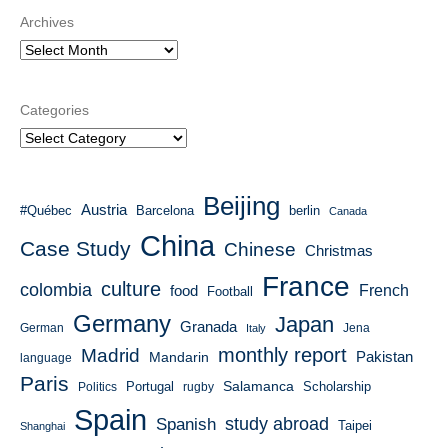
Archives
Categories
Beijing
Austria
#Québec
Barcelona
berlin
Canada
China
Case Study
Chinese
Christmas
France
culture
colombia
French
food
Football
Germany
Japan
Granada
German
Italy
Jena
monthly report
Madrid
Mandarin
Pakistan
language
Paris
Salamanca
Portugal
Scholarship
Politics
rugby
Spain
study abroad
Spanish
Taipei
Shanghai