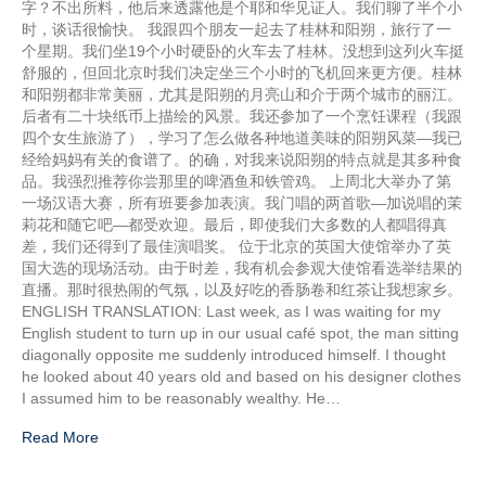
字？不出所料，他后来透露他是个耶和华见证人。我们聊了半个小
时，谈话很愉快。 我跟四个朋友一起去了桂林和阳朔，旅行了一
个星期。我们坐19个小时硬卧的火车去了桂林。没想到这列火车挺
舒服的，但回北京时我们决定坐三个小时的飞机回来更方便。桂林
和阳朔都非常美丽，尤其是阳朔的月亮山和介于两个城市的丽江。
后者有二十块纸币上描绘的风景。我还参加了一个烹饪课程（我跟
四个女生旅游了），学习了怎么做各种地道美味的阳朔风菜—我已
经给妈妈有关的食谱了。的确，对我来说阳朔的特点就是其多种食
品。我强烈推荐你尝那里的啤酒鱼和铁管鸡。 上周北大举办了第
一场汉语大赛，所有班要参加表演。我门唱的两首歌—加说唱的茉
莉花和随它吧—都受欢迎。最后，即使我们大多数的人都唱得真
差，我们还得到了最佳演唱奖。 位于北京的英国大使馆举办了英
国大选的现场活动。由于时差，我有机会参观大使馆看选举结果的
直播。那时很热闹的气氛，以及好吃的香肠卷和红茶让我想家乡。
ENGLISH TRANSLATION: Last week, as I was waiting for my
English student to turn up in our usual café spot, the man sitting
diagonally opposite me suddenly introduced himself. I thought
he looked about 40 years old and based on his designer clothes
I assumed him to be reasonably wealthy. He…
Read More