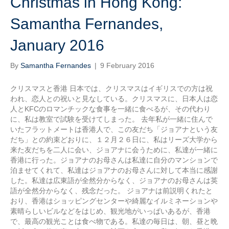
Christmas in Hong Kong:
Samantha Fernandes,
January 2016
By
Samantha Fernandes
|
9 February 2016
クリスマスと香港 日本では、クリスマスはイギリスでの方は祝
われ、恋人との祝いと見なしている。クリスマスに、日本人は恋
人とKFCのロマンチックな食事を一緒に食べるが、その代わり
に、私は教室で試験を受けてしまった。 去年私が一緒に住んで
いたフラットメートは香港人で、この友だち「ジョアナという友
だち」との約束どおりに、１２月２６日に、私はリーズ大学から
来た友だちを二人に会い、ジョアナに会うために、私達が一緒に
香港に行った。ジョアナのお母さんは私達に自分のマンションで
泊ませてくれて、私達はジョアナのお母さんに対して本当に感謝
した。私達は広東語が全然分からなく、ジョアナのお母さんは英
語が全然分からなく、残念だった。 ジョアナは前説明くれたと
おり、香港はショッピングセンターや綺麗なイルミネーションや
素晴らしいビルなどをはじめ、観光地がいっぱいあるが、香港
で、最高の観光ことは食べ物である。私達の毎日は、朝、昼と晩