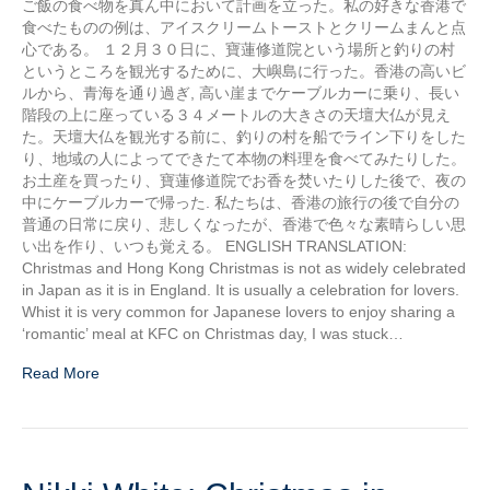
ご飯の食べ物を真ん中において計画を立った。私の好きな香港で
食べたものの例は、アイスクリームトーストとクリームまんと点
心である。 １２月３０日に、寶蓮修道院という場所と釣りの村
というところを観光するために、大嶼島に行った。香港の高いビ
ルから、青海を通り過ぎ, 高い崖までケーブルカーに乗り、長い
階段の上に座っている３４メートルの大きさの天壇大仏が見え
た。天壇大仏を観光する前に、釣りの村を船でライン下りをした
り、地域の人によってできたて本物の料理を食べてみたりした。
お土産を買ったり、寶蓮修道院でお香を焚いたりした後で、夜の
中にケーブルカーで帰った. 私たちは、香港の旅行の後で自分の
普通の日常に戻り、悲しくなったが、香港で色々な素晴らしい思
い出を作り、いつも覚える。 ENGLISH TRANSLATION:
Christmas and Hong Kong Christmas is not as widely celebrated
in Japan as it is in England. It is usually a celebration for lovers.
Whist it is very common for Japanese lovers to enjoy sharing a
‘romantic’ meal at KFC on Christmas day, I was stuck…
Read More