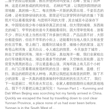
二崖子的应山歌姑娘，救出并使阿诗玛变成了石峰，变成了回声
神。这是石林形成的民间传说。 石林好气派，让我想到阳朔的岩
溶地貌，真的独一无二。每次拐角一片新的风景出现，千姿百态的
石峰，还有安静绿绿的水池。那里还可以穿穿阿诗玛的衣服！下面
照片可以看看我穿着. 与昆明不同的大理，其古城至今还保存下
来。中国现在很少有小镇保存真正的古城，但大理的城墙、东西南
北的城门、窄窄的老街道今天都能看得到。因大理举世闻名，游客
不少，所以大道上当然出现了许多旅行商店，产品品质不好，大部
分都是假的，但在不寻常的小街上，还能看到当地人很久没有改变
的生活节奏。登上南门，能看到古城全景，矮矮小房的屋顶，远方
有苍山和洱海，蓝天白云，令人难忘的情景。 今天放弃了城市，
则去了碧翠的洱海。湖水一望无际，真似海洋一般。我们全家租出
自行车绕着洱海走。湖边长着多节疤的树，天空映出其轮廓，远方
背景为黑黑的苍山，浮云遮盖着山顶。洱海环路上有几百个小村
庄，向门口里看看就发现村民的生活：做饭、打麻将、盖楼、打
扫。路边的稻田还有人种地，风景让我想起东南亚的田野。除了不
少的游客，这一天真的感觉体验到中国农村的生活方式了。 我们
下一站是丽江，明天坐火车过去。全家人都勃勃期待云南的其他地
点。我下个月要把云南之旅写完！ Yunnan Part 1 – Kunming and
Dali When Beijing was scorching hot my family arrived in China.
Quickly we escaped the heat by travelling down to cool clear
Yunnan Province, a place none of us had ever been before.
Yunnan is in the South West of…