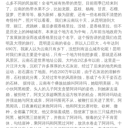
么多不同的民族呢！全省气候有热带的类型。目前雨季已经来到
了。云南的热带水果不少，比如龙眼、荔枝、杨梅、甘蔗、石榴、
菠萝、芒果等等。极为新鲜，极为甜蜜。还有一些名称我不清楚的
奇怪特产，照片可以看看。 我们来云南玩十天，从昆明游到大
理、丽江、虎跳峡，最后参观香格里拉。没错，是香格里拉。但不
是历史上的神秘城市。本来这个地方名为中甸，几年前当地政府为
了发展旅游业而改成香格里拉这个名字。这个报告讲的是我们在昆
明及大理的旅行。 昆明是云南的省会，所以人口巨大，今年达到
690万。我家人以为云南只有乡下，没想到有这么城市化呢！昆明
对我们来说主要是中途站，只有一个地方特别想参观，那就是石林
风景区。云南石是世界地址公园。大约在2亿多年以前，这里是一
片汪洋大海，沉积了许多厚厚的大石灰岩。经过了后来的地壳构造
运动，岩石露出了地面。约在200万年以前，由于石灰岩的溶解作
用，石柱彼此分离，又经过常年的风雨剥蚀，形成了今天千姿百态
的石林。 据传说，云南有个彝族姑娘叫阿诗玛，她聪明美丽，与
小伙阿黑相爱。头人的儿子阿支贪婪阿诗玛的姿色，到她家去逼
婚，被拒绝了。阿支父亲趁啊黑去远方牧羊的机会，将阿诗玛劫走
并强迫她与阿支成亲，阿诗玛誓死不从，被鞭打后关进了黑牢。阿
黑闻讯，日夜兼程赶来救阿诗玛，他和阿支比赛对歌、砍树、撤
种，全都赢了阿支。他父亲恼羞成怒，指使家丁放出三只猛虎扑向
阿黑，被阿黑三箭射死了，并救出了阿诗玛。狠毒的父子不肯罢
休，勾结崖神，乘阿诗玛和阿黑过河时，放洪水卷走了阿诗玛。十