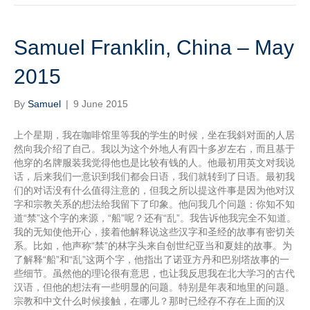
Samuel Franklin, China – May
2015
By
Samuel
|
9 June 2015
上个星期，我在咖啡馆里等我的学生的时候，坐在我斜对面的人居
然向我介绍了自己。我以为这个外地人有四十多岁左右，而且基于
他穿的名牌服装我觉得他也是比较有钱的人。他最初用英文对我说
话，后来我们一意识到我们都会日语，我们就转到了日语。最初我
们的对话没有什么值得注意的，但我之所以提这件事是因为他对汉
字和宗教关系的想法给我留下了印象。他问我几个问题：你知不知
道“禁”这个字的来源，“船”呢？还有“乱”。我告诉他我完全不知道。
我的无知使他开心，接着他解释说这些汉字和圣经的故事有密切关
系。比如，他声称“禁”的林字头来自创世纪亚当和夏娃的故事。为
了解释“船”和“乱”这两个字，他指出了诺亚方丹和巴别塔故事的一
些细节。虽然他的理论很有意思，也让我反思我在北大学习的古代
汉语，但他的想法有一些明显的问题。特别是年表和地里的问题。
宗教和中文什么时候接触，在哪儿？那时已经存不存在上面的汉