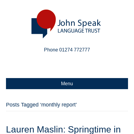
Phone 01274 772777
Linkedin
Email
X-twitter
Menu
Posts Tagged ‘monthly report’
Lauren Maslin: Springtime in