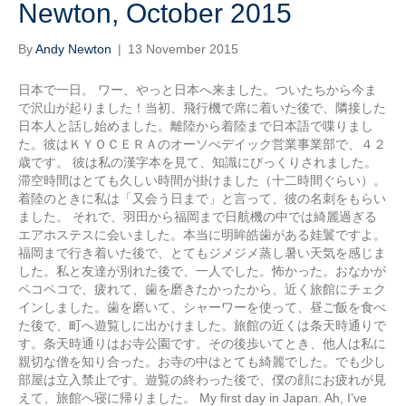
Newton, October 2015
By
Andy Newton
|
13 November 2015
日本で一日。 ワー、やっと日本へ来ました。ついたちから今ま
で沢山が起りました！当初、飛行機で席に着いた後で、隣接した
日本人と話し始めました。離陸から着陸まで日本語で喋りまし
た。彼はＫＹＯＣＥＲＡのオーソぺデイック営業事業部で、４２
歳です。 彼は私の漢字本を見て、知識にびっくりされました。
滞空時間はとても久しい時間が掛けました（十二時間ぐらい）。
着陸のときに私は「又会う日まで」と言って、彼の名刺をもらい
ました。 それで、羽田から福岡まで日航機の中では綺麗過ぎる
エアホステスに会いました。本当に明眸皓歯がある娃鬟ですよ。
福岡まで行き着いた後で、とてもジメジメ蒸し暑い天気を感じま
した。私と友達が別れた後で、一人でした。怖かった。おなかが
ペコペコで、疲れて、歯を磨きたかったから、近く旅館にチェク
インしました。歯を磨いて、シャーワーを使って、昼ご飯を食べ
た後で、町へ遊覧しに出かけました。旅館の近くは条天時通りで
す。条天時通りはお寺公園です。その後歩いてとき、他人は私に
親切な僧を知り合った。お寺の中はとても綺麗でした。でも少し
部屋は立入禁止です。遊覧の終わった後で、僕の顔にお疲れが見
えて、旅館へ寝に帰りました。 My first day in Japan. Ah, I’ve