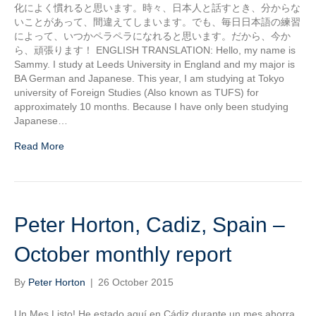
化によく慣れると思います。時々、日本人と話すとき、分からな
いことがあって、間違えてしまいます。でも、毎日日本語の練習
によって、いつかペラペラになれると思います。だから、今か
ら、頑張ります！ ENGLISH TRANSLATION: Hello, my name is
Sammy. I study at Leeds University in England and my major is
BA German and Japanese. This year, I am studying at Tokyo
university of Foreign Studies (Also known as TUFS) for
approximately 10 months. Because I have only been studying
Japanese…
Read More
Peter Horton, Cadiz, Spain –
October monthly report
By
Peter Horton
|
26 October 2015
Un Mes Listo! He estado aquí en Cádiz durante un mes ahorra