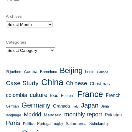
Archives
Categories
Beijing
Austria
#Québec
Barcelona
berlin
Canada
China
Case Study
Chinese
Christmas
France
culture
colombia
French
food
Football
Germany
Japan
Granada
German
Italy
Jena
monthly report
Madrid
Mandarin
Pakistan
language
Paris
Salamanca
Portugal
Scholarship
Politics
rugby