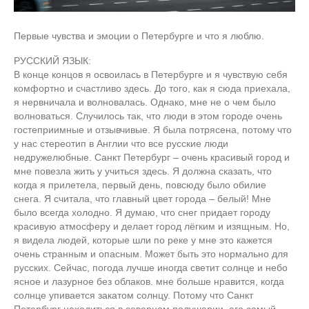
Первые чувства и эмоции о Петербурге и что я люблю.
РУССКИЙ ЯЗЫК:
В конце концов я освоилась в Петербурге и я чувствую себя
комфортно и счастливо здесь. До того, как я сюда приехала,
я нервничала и волновалась. Однако, мне не о чем было
волноваться. Случилось так, что люди в этом городе очень
гостеприимные и отзывчивые. Я была потрясена, потому что
у нас стереотип в Англии что все русские люди
недружелюбные. Санкт Петербург – очень красивый город и
мне повезла жить у учиться здесь. Я должна сказать, что
когда я прилетела, первый день, повсюду было обилие
снега. Я считала, что главный цвет города – белый! Мне
было всегда холодно. Я думаю, что снег придает городу
красивую атмосферу и делает город лёгким и изящным. Но,
я видела людей, которые шли по реке у мне это кажется
очень странным и опасным. Может быть это нормально для
русских. Сейчас, погода лучше иногда светит солнце и небо
ясное и лазурное без облаков. мне больше нравится, когда
солнце упивается закатом солнцу. Потому что Санкт
Петербург находиться в северном полушарии, его самый