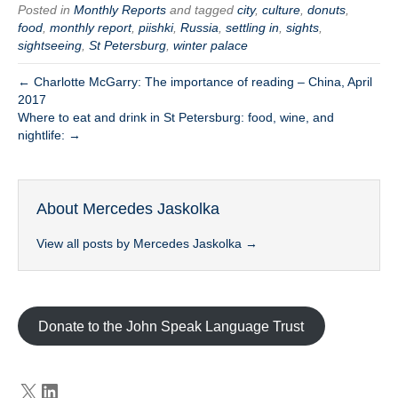
Posted in
Monthly Reports
and tagged
city
,
culture
,
donuts
,
food
,
monthly report
,
piishki
,
Russia
,
settling in
,
sights
,
sightseeing
,
St Petersburg
,
winter palace
← Charlotte McGarry: The importance of reading – China, April
2017
Where to eat and drink in St Petersburg: food, wine, and
nightlife: →
About Mercedes Jaskolka
View all posts by Mercedes Jaskolka
→
Donate to the John Speak Language Trust
X
LinkedIn