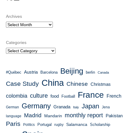
Archives
Categories
Beijing
Austria
#Québec
Barcelona
berlin
Canada
China
Case Study
Chinese
Christmas
France
culture
colombia
French
food
Football
Germany
Japan
Granada
German
Italy
Jena
monthly report
Madrid
Mandarin
Pakistan
language
Paris
Salamanca
Portugal
Scholarship
Politics
rugby