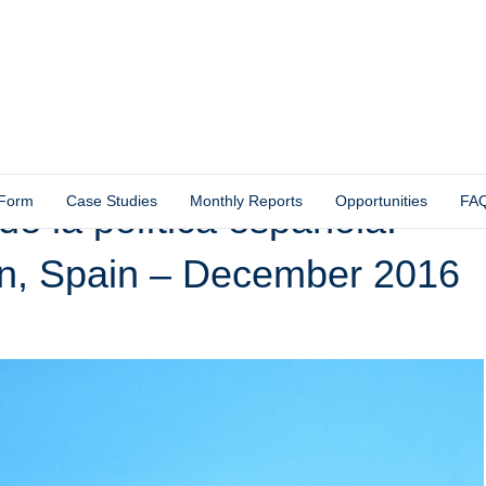
 Form
Case Studies
Monthly Reports
Opportunities
FA
de la política española:
n, Spain – December 2016