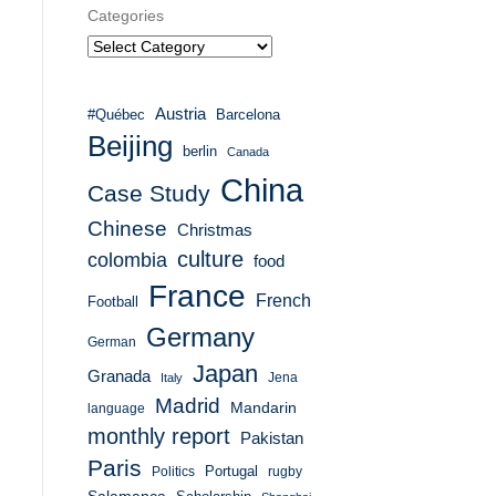
Categories
Austria
#Québec
Barcelona
Beijing
berlin
Canada
China
Case Study
Chinese
Christmas
culture
colombia
food
France
French
Football
Germany
German
Japan
Granada
Italy
Jena
Madrid
Mandarin
language
monthly report
Pakistan
Paris
Portugal
Politics
rugby