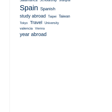
Salamanca
Scholarship
Shanghai
Spain
Spanish
study abroad
Taiwan
Taipei
Travel
University
Tokyo
valencia
Vienna
year abroad