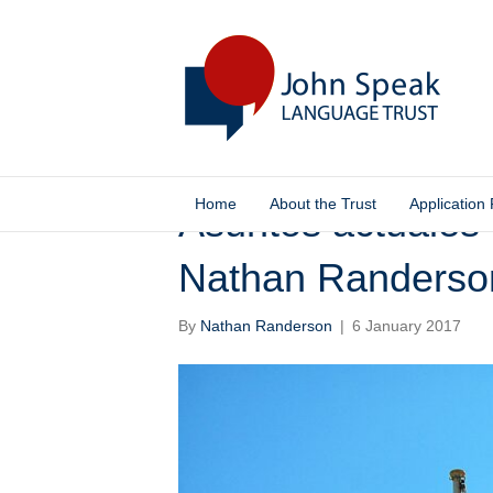
Home
About the Trust
Application
Asuntos actuales 
Nathan Randerso
By
Nathan Randerson
|
6 January 2017