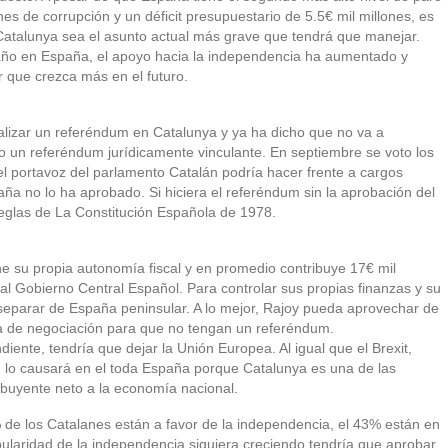
es de corrupción y un déficit presupuestario de 5.5€ mil millones, es
Catalunya sea el asunto actual más grave que tendrá que manejar.
o año en España, el apoyo hacia la independencia ha aumentado y
 que crezca más en el futuro.
alizar un referéndum en Catalunya y ya ha dicho que no va a
o un referéndum jurídicamente vinculante. En septiembre se voto los
l portavoz del parlamento Catalán podría hacer frente a cargos
aña no lo ha aprobado. Si hiciera el referéndum sin la aprobación del
s reglas de La Constitución Española de 1978.
ene su propia autonomía fiscal y en promedio contribuye 17€ mil
l Gobierno Central Español. Para controlar sus propias finanzas y su
separar de España peninsular. A lo mejor, Rajoy pueda aprovechar de
ta de negociación para que no tengan un referéndum.
diente, tendría que dejar la Unión Europea. Al igual que el Brexit,
, lo causará en el toda España porque Catalunya es una de las
buyente neto a la economía nacional.
 de los Catalanes están a favor de la independencia, el 43% están en
pularidad de la independencia siguiera creciendo tendría que aprobar