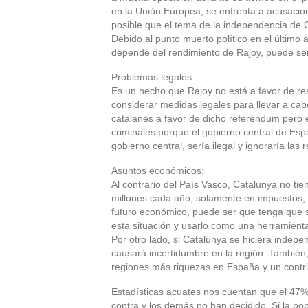
en la Unión Europea, se enfrenta a acusacion
posible que el tema de la independencia de 
Debido al punto muerto político en el últim
depende del rendimiento de Rajoy, puede ser
Problemas legales:
Es un hecho que Rajoy no está a favor de re
considerar medidas legales para llevar a cab
catalanes a favor de dicho referéndum pero e
criminales porque el gobierno central de Esp
gobierno central, sería ilegal y ignoraría la
Asuntos económicos:
Al contrario del País Vasco, Catalunya no ti
millones cada año, solamente en impuestos, a
futuro económico, puede ser que tenga que 
esta situación y usarlo como una herramien
Por otro lado, si Catalunya se hiciera indepen
causará incertidumbre en la región. También
regiones más riquezas en España y un contri
Estadísticas acuates nos cuentan que el 47%
contra y los demás no han decidido. Si la po