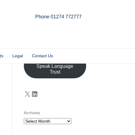
Phone 01274 772777
Linkedin
Email
X-twitter
Qs
Legal
Contact Us
Donate to the John
Speak Language
Trust
X
LinkedIn
Archives