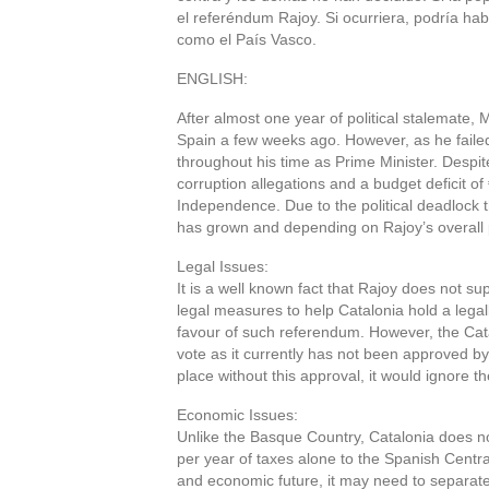
el referéndum Rajoy. Si ocurriera, podría ha
como el País Vasco.
ENGLISH:
After almost one year of political stalemate,
Spain a few weeks ago. However, as he failed 
throughout his time as Prime Minister. Despi
corruption allegations and a budget deficit of 
Independence. Due to the political deadlock 
has grown and depending on Rajoy’s overall p
Legal Issues:
It is a well known fact that Rajoy does not 
legal measures to help Catalonia hold a lega
favour of such referendum. However, the Cata
vote as it currently has not been approved b
place without this approval, it would ignore t
Economic Issues:
Unlike the Basque Country, Catalonia does no
per year of taxes alone to the Spanish Central
and economic future, it may need to separate