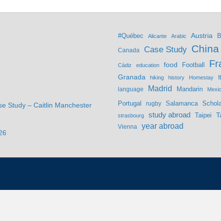
Austria
#Québec
B
Alicante
Arabic
China
Case Study
Canada
Fr
food
Football
Cádiz
education
Granada
hiking
history
Homestay
I
Madrid
Mandarin
language
Mexi
Portugal
Salamanca
Schola
rugby
se Study – Caitlin Manchester
study abroad
Taipei
T
strasbourg
year abroad
Vienna
26