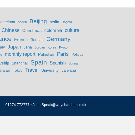
Beijing
berlin
arcelona
beach
Bogota
culture
Chinese
colombia
Christmas
ance
Germany
French
German
Japan
Jena
taly
Jordan
Korea
Kyoto
monthly report
Paris
Pakistan
Politics
co
Spain
Spanish
rship
Shanghai
Spring
Travel
aiwan
valencia
Tokyo
University
01274 772777 •
John.Speak@wnychamber.co.uk