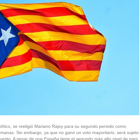
ítico, se reeligió Mariano Rajoy para su segundo periodo como
manas. Sin embargo, ya que no ganó un voto mayoritario, será sujeto
uesto. A pesar de que España tiene el segundo más alto nivel de paro