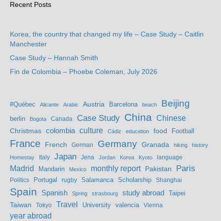
Recent Posts
Korea, the country that changed my life – Case Study – Caitlin
Manchester
Case Study – Hannah Smith
Fin de Colombia – Phoebe Coleman, July 2026
Beijing
Austria
#Québec
Barcelona
Alicante
Arabic
beach
China
Case Study
Chinese
berlin
Bogota
Canada
culture
colombia
Christmas
food
Football
Cádiz
education
France
Germany
French
Granada
German
hiking
history
Japan
Jena
language
Homestay
Italy
Jordan
Korea
Kyoto
Madrid
monthly report
Paris
Mandarin
Pakistan
Mexico
Portugal
Salamanca
Scholarship
Politics
rugby
Shanghai
Spain
study abroad
Spanish
Taipei
Spring
strasbourg
Travel
Taiwan
valencia
Tokyo
University
Vienna
year abroad