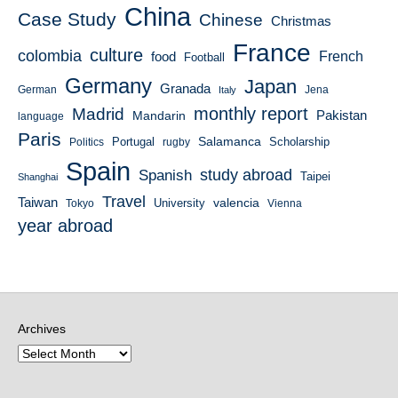
China
Case Study
Chinese
Christmas
France
culture
colombia
French
food
Football
Germany
Japan
Granada
German
Italy
Jena
monthly report
Madrid
Mandarin
Pakistan
language
Paris
Salamanca
Portugal
Scholarship
Politics
rugby
Spain
study abroad
Spanish
Taipei
Shanghai
Travel
Taiwan
valencia
University
Tokyo
Vienna
year abroad
Archives