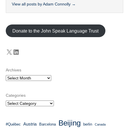
View all posts by Adam Connolly
→
Donate to the John Speak Language Trust
X
LinkedIn
Archives
Categories
Beijing
Austria
#Québec
Barcelona
berlin
Canada