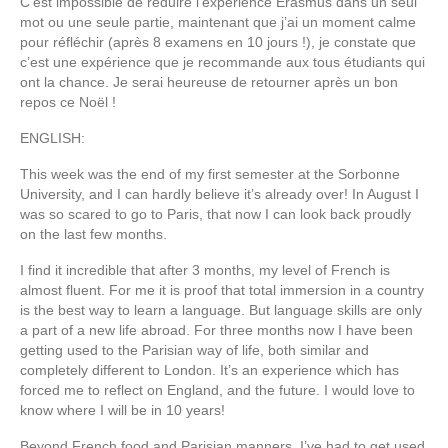
C’est impossible de réduire l’expérience Erasmus dans un seul
mot ou une seule partie, maintenant que j’ai un moment calme
pour réfléchir (après 8 examens en 10 jours !), je constate que
c’est une expérience que je recommande aux tous étudiants qui
ont la chance. Je serai heureuse de retourner après un bon
repos ce Noël !
ENGLISH:
This week was the end of my first semester at the Sorbonne
University, and I can hardly believe it’s already over! In August I
was so scared to go to Paris, that now I can look back proudly
on the last few months.
I find it incredible that after 3 months, my level of French is
almost fluent. For me it is proof that total immersion in a country
is the best way to learn a language. But language skills are only
a part of a new life abroad. For three months now I have been
getting used to the Parisian way of life, both similar and
completely different to London. It’s an experience which has
forced me to reflect on England, and the future. I would love to
know where I will be in 10 years!
Beyond French food and Parisian manners, I’ve had to get used