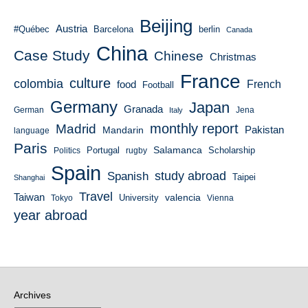
Beijing
Austria
#Québec
Barcelona
berlin
Canada
China
Case Study
Chinese
Christmas
France
culture
colombia
French
food
Football
Germany
Japan
Granada
German
Italy
Jena
monthly report
Madrid
Mandarin
Pakistan
language
Paris
Salamanca
Portugal
Scholarship
Politics
rugby
Spain
study abroad
Spanish
Taipei
Shanghai
Travel
Taiwan
valencia
University
Tokyo
Vienna
year abroad
Archives