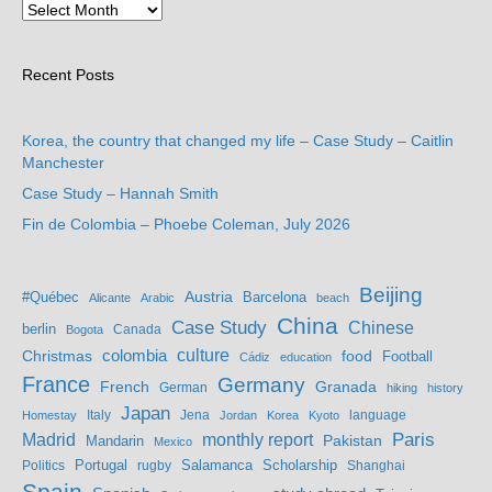
Recent Posts
Korea, the country that changed my life – Case Study – Caitlin
Manchester
Case Study – Hannah Smith
Fin de Colombia – Phoebe Coleman, July 2026
Beijing
Austria
#Québec
Barcelona
Alicante
Arabic
beach
China
Case Study
Chinese
berlin
Bogota
Canada
culture
colombia
Christmas
food
Football
Cádiz
education
France
Germany
French
Granada
German
hiking
history
Japan
Jena
language
Homestay
Italy
Jordan
Korea
Kyoto
Madrid
monthly report
Paris
Mandarin
Pakistan
Mexico
Portugal
Salamanca
Scholarship
Politics
rugby
Shanghai
Spain