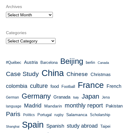
Archives
Categories
Beijing
Austria
#Québec
Barcelona
berlin
Canada
China
Case Study
Chinese
Christmas
France
culture
colombia
French
food
Football
Germany
Japan
Granada
German
Italy
Jena
monthly report
Madrid
Mandarin
Pakistan
language
Paris
Salamanca
Portugal
Scholarship
Politics
rugby
Spain
study abroad
Spanish
Taipei
Shanghai