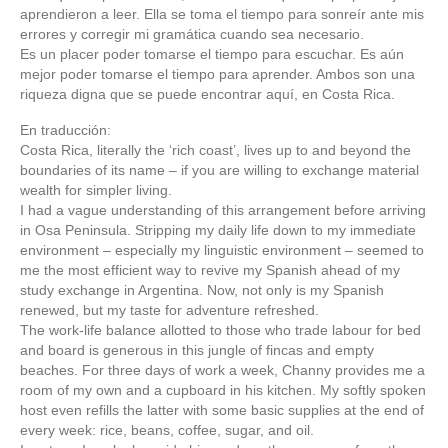
aprendieron a leer. Ella se toma el tiempo para sonreír ante mis
errores y corregir mi gramática cuando sea necesario.
Es un placer poder tomarse el tiempo para escuchar. Es aún
mejor poder tomarse el tiempo para aprender. Ambos son una
riqueza digna que se puede encontrar aquí, en Costa Rica.
En traducción:
Costa Rica, literally the ‘rich coast’, lives up to and beyond the
boundaries of its name – if you are willing to exchange material
wealth for simpler living.
I had a vague understanding of this arrangement before arriving
in Osa Peninsula. Stripping my daily life down to my immediate
environment – especially my linguistic environment – seemed to
me the most efficient way to revive my Spanish ahead of my
study exchange in Argentina. Now, not only is my Spanish
renewed, but my taste for adventure refreshed.
The work-life balance allotted to those who trade labour for bed
and board is generous in this jungle of fincas and empty
beaches. For three days of work a week, Channy provides me a
room of my own and a cupboard in his kitchen. My softly spoken
host even refills the latter with some basic supplies at the end of
every week: rice, beans, coffee, sugar, and oil.