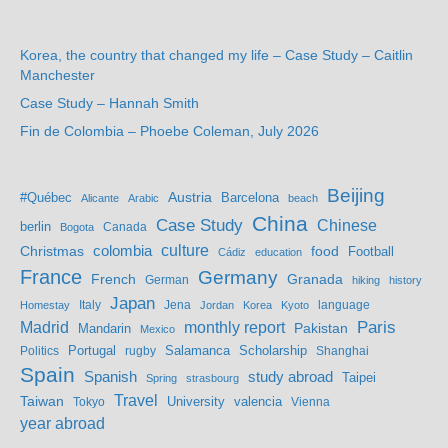
Korea, the country that changed my life – Case Study – Caitlin
Manchester
Case Study – Hannah Smith
Fin de Colombia – Phoebe Coleman, July 2026
Beijing
Austria
#Québec
Barcelona
Alicante
Arabic
beach
China
Case Study
Chinese
berlin
Bogota
Canada
culture
colombia
Christmas
food
Football
Cádiz
education
France
Germany
French
Granada
German
hiking
history
Japan
Jena
language
Homestay
Italy
Jordan
Korea
Kyoto
Madrid
monthly report
Paris
Mandarin
Pakistan
Mexico
Portugal
Salamanca
Scholarship
Politics
rugby
Shanghai
Spain
study abroad
Spanish
Taipei
Spring
strasbourg
Travel
Taiwan
valencia
Tokyo
University
Vienna
year abroad