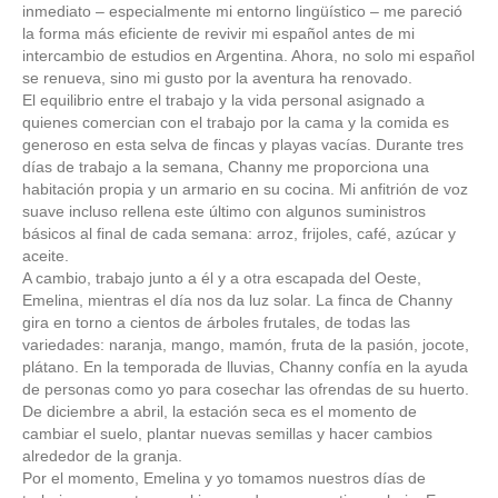
inmediato – especialmente mi entorno lingüístico – me pareció
la forma más eficiente de revivir mi español antes de mi
intercambio de estudios en Argentina. Ahora, no solo mi español
se renueva, sino mi gusto por la aventura ha renovado.
El equilibrio entre el trabajo y la vida personal asignado a
quienes comercian con el trabajo por la cama y la comida es
generoso en esta selva de fincas y playas vacías. Durante tres
días de trabajo a la semana, Channy me proporciona una
habitación propia y un armario en su cocina. Mi anfitrión de voz
suave incluso rellena este último con algunos suministros
básicos al final de cada semana: arroz, frijoles, café, azúcar y
aceite.
A cambio, trabajo junto a él y a otra escapada del Oeste,
Emelina, mientras el día nos da luz solar. La finca de Channy
gira en torno a cientos de árboles frutales, de todas las
variedades: naranja, mango, mamón, fruta de la pasión, jocote,
plátano. En la temporada de lluvias, Channy confía en la ayuda
de personas como yo para cosechar las ofrendas de su huerto.
De diciembre a abril, la estación seca es el momento de
cambiar el suelo, plantar nuevas semillas y hacer cambios
alrededor de la granja.
Por el momento, Emelina y yo tomamos nuestros días de