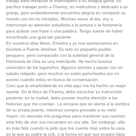
trabajo para restaurar el invernadero a su antigua gloria. Es
pacífico trabajar junto a Channy; es meticuloso y dedicado a su
granja, pero evidentemente encuentra alegría en compartir su
mundo con los no iniciados. Muchas veces al día, voy a
interrumpir su atención estudiosa a la pintura o la fontanería
para aclarar una frase o una palabra. Tengo suerte de haber
encontrado una guía tan paciente.
En nuestros días libres, Emelina y yo nos aventuramos en
bicicleta a Puerte Jiménez. Es solo un pequeño pueblo
pesquero, pero comparado con la soledad general de la
Península de Osa es una metrópolis. He hecho buenos
conocidos de los lugareños. Algunos sonríen y pasan con un
saludo relajado, pero muchos no están perturbados por mi
acento cuando estoy en busca de conversación.
Creo que la simplicidad de mi vida aquí me ha hecho un mejor
oyente. En la finca de Channy, debo escuchar su instrucción
paciente; en la ciudad, debo prestar mucha atención a las
historias que me cuentan. La anciana que se sienta a la sombra
de su propia puerta, mientras compro pescado a su nieto
mayor, no necesita mis preguntas para mantener sus cuentos:
está feliz de vivir sus recuerdos en voz alta. Sin embargo, ella
es más feliz cuando le pido que me cuente más sobre la casa
en la que su padre la crió, o la forma en que sus propios hijos