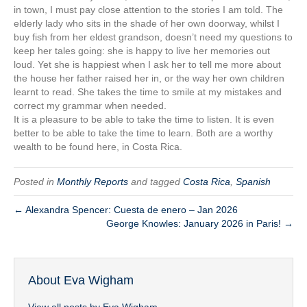
in town, I must pay close attention to the stories I am told. The
elderly lady who sits in the shade of her own doorway, whilst I
buy fish from her eldest grandson, doesn’t need my questions to
keep her tales going: she is happy to live her memories out
loud. Yet she is happiest when I ask her to tell me more about
the house her father raised her in, or the way her own children
learnt to read. She takes the time to smile at my mistakes and
correct my grammar when needed.
It is a pleasure to be able to take the time to listen. It is even
better to be able to take the time to learn. Both are a worthy
wealth to be found here, in Costa Rica.
Posted in
Monthly Reports
and tagged
Costa Rica
,
Spanish
← Alexandra Spencer: Cuesta de enero – Jan 2026
George Knowles: January 2026 in Paris! →
About Eva Wigham
View all posts by Eva Wigham
→