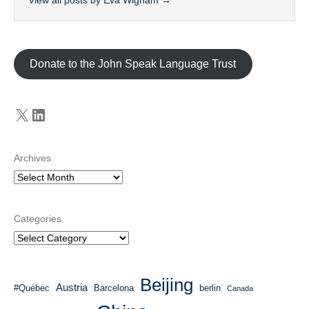
Donate to the John Speak Language Trust
X
LinkedIn
Archives
Categories
Beijing
Austria
#Québec
Barcelona
berlin
Canada