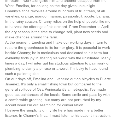
In return, I work alongside him and another escapee from the
West, Emelina, for as long as the day gives us sunlight.
Channy’s finca revolves around hundreds of fruit trees, of all
varieties: orange, mango, mamon, passionfruit, jocote, banana.
In the rainy season, Channy relies on the help of people like me
to harvest the offerings of his orchard. From December to April,
the dry season is the time to change soil, plant new seeds and
make changes around the farm.
At the moment, Emelina and I take our working days in turn to
restore the greenhouse to its former glory. It is peaceful to work
beside Channy; he is meticulous and dedicated to his farm but
evidently finds joy in sharing his world with the uninitiated. Many
times a day, I will interrupt his studious attention to paintwork or
plumbing to clarify a phrase or a word. I’m lucky to have found
such a patient guide.
On our days off, Emelina and I venture out on bicycles to Puerte
Jiménez. It’s only a small fishing town but compared to the
general solitude of Osa Peninsula it’s a metropolis. I’ve made
good acquaintances of the locals. Some smile and pass by with
a comfortable greeting, but many are not perturbed by my
accent when I’m out searching for conversation.
I believe the simplicity of my life here has made me a better
listener. In Channy’s finca, I must listen to his patient instruction;