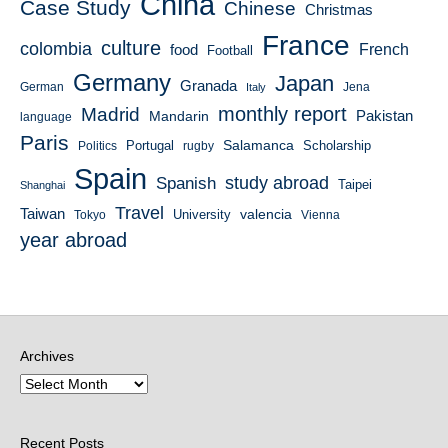
China
Case Study
Chinese
Christmas
France
culture
colombia
French
food
Football
Germany
Japan
Granada
German
Italy
Jena
monthly report
Madrid
Mandarin
Pakistan
language
Paris
Salamanca
Portugal
Scholarship
Politics
rugby
Spain
study abroad
Spanish
Taipei
Shanghai
Travel
Taiwan
valencia
University
Tokyo
Vienna
year abroad
Archives
Recent Posts