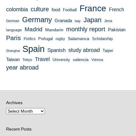
France
culture
colombia
French
food
Football
Germany
Japan
Granada
German
Italy
Jena
monthly report
Madrid
Mandarin
Pakistan
language
Paris
Salamanca
Portugal
Scholarship
Politics
rugby
Spain
study abroad
Spanish
Taipei
Shanghai
Travel
Taiwan
valencia
University
Tokyo
Vienna
year abroad
Archives
Recent Posts