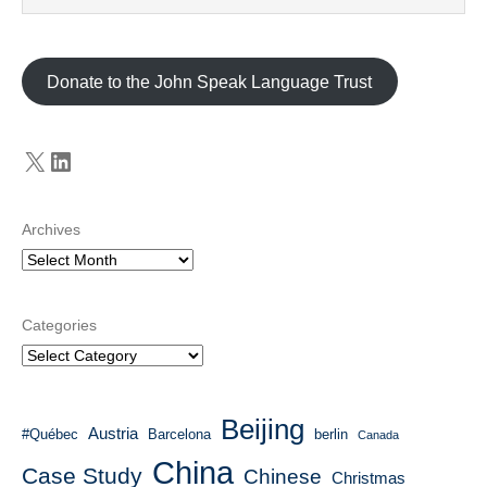
Donate to the John Speak Language Trust
X
LinkedIn
Archives
Categories
Beijing
Austria
#Québec
Barcelona
berlin
Canada
China
Case Study
Chinese
Christmas