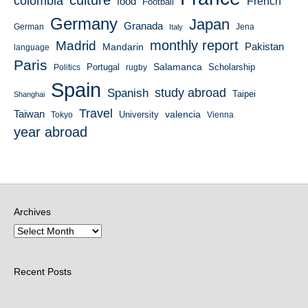
culture
colombia
French
food
Football
Germany
Japan
Granada
German
Italy
Jena
monthly report
Madrid
Mandarin
Pakistan
language
Paris
Salamanca
Portugal
Scholarship
Politics
rugby
Spain
study abroad
Spanish
Taipei
Shanghai
Travel
Taiwan
valencia
University
Tokyo
Vienna
year abroad
Archives
Recent Posts