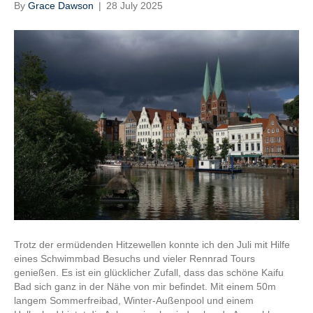
By
Grace Dawson
|
28 July 2025
Trotz der ermüdenden Hitzewellen konnte ich den Juli mit Hilfe
eines Schwimmbad Besuchs und vieler Rennrad Tours
genießen. Es ist ein glücklicher Zufall, dass das schöne Kaifu
Bad sich ganz in der Nähe von mir befindet. Mit einem 50m
langem Sommerfreibad, Winter-Außenpool und einem