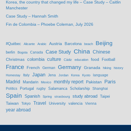
Korea, the country that changed my life – Case Study – Caitlin
Manchester
Case Study – Hannah Smith
Fin de Colombia – Phoebe Coleman, July 2026
Beijing
Austria
#Québec
Barcelona
Alicante
Arabic
beach
China
Case Study
Chinese
berlin
Bogota
Canada
culture
colombia
Christmas
food
Football
Cádiz
education
France
Germany
French
Granada
German
hiking
history
Japan
Jena
language
Homestay
Italy
Jordan
Korea
Kyoto
Madrid
monthly report
Paris
Mandarin
Pakistan
Mexico
Portugal
Salamanca
Scholarship
Politics
rugby
Shanghai
Spain
study abroad
Spanish
Taipei
Spring
strasbourg
Travel
Taiwan
valencia
Tokyo
University
Vienna
year abroad