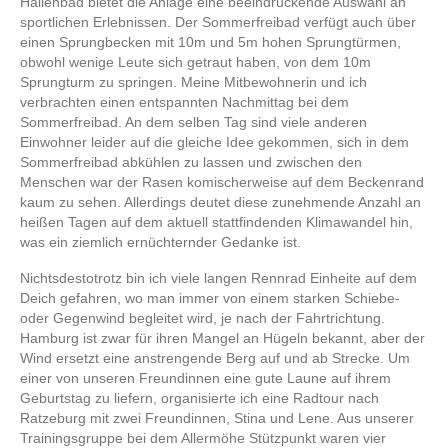
Hallenbad bietet die Anlage eine beeindruckende Auswahl an
sportlichen Erlebnissen. Der Sommerfreibad verfügt auch über
einen Sprungbecken mit 10m und 5m hohen Sprungtürmen,
obwohl wenige Leute sich getraut haben, von dem 10m
Sprungturm zu springen. Meine Mitbewohnerin und ich
verbrachten einen entspannten Nachmittag bei dem
Sommerfreibad. An dem selben Tag sind viele anderen
Einwohner leider auf die gleiche Idee gekommen, sich in dem
Sommerfreibad abkühlen zu lassen und zwischen den
Menschen war der Rasen komischerweise auf dem Beckenrand
kaum zu sehen. Allerdings deutet diese zunehmende Anzahl an
heißen Tagen auf dem aktuell stattfindenden Klimawandel hin,
was ein ziemlich ernüchternder Gedanke ist.
Nichtsdestotrotz bin ich viele langen Rennrad Einheite auf dem
Deich gefahren, wo man immer von einem starken Schiebe-
oder Gegenwind begleitet wird, je nach der Fahrtrichtung.
Hamburg ist zwar für ihren Mangel an Hügeln bekannt, aber der
Wind ersetzt eine anstrengende Berg auf und ab Strecke. Um
einer von unseren Freundinnen eine gute Laune auf ihrem
Geburtstag zu liefern, organisierte ich eine Radtour nach
Ratzeburg mit zwei Freundinnen, Stina und Lene. Aus unserer
Trainingsgruppe bei dem Allermöhe Stützpunkt waren vier