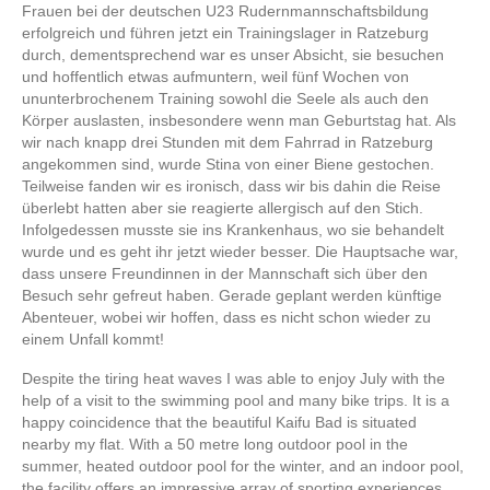
Frauen bei der deutschen U23 Rudernmannschaftsbildung
erfolgreich und führen jetzt ein Trainingslager in Ratzeburg
durch, dementsprechend war es unser Absicht, sie besuchen
und hoffentlich etwas aufmuntern, weil fünf Wochen von
ununterbrochenem Training sowohl die Seele als auch den
Körper auslasten, insbesondere wenn man Geburtstag hat. Als
wir nach knapp drei Stunden mit dem Fahrrad in Ratzeburg
angekommen sind, wurde Stina von einer Biene gestochen.
Teilweise fanden wir es ironisch, dass wir bis dahin die Reise
überlebt hatten aber sie reagierte allergisch auf den Stich.
Infolgedessen musste sie ins Krankenhaus, wo sie behandelt
wurde und es geht ihr jetzt wieder besser. Die Hauptsache war,
dass unsere Freundinnen in der Mannschaft sich über den
Besuch sehr gefreut haben. Gerade geplant werden künftige
Abenteuer, wobei wir hoffen, dass es nicht schon wieder zu
einem Unfall kommt!
Despite the tiring heat waves I was able to enjoy July with the
help of a visit to the swimming pool and many bike trips. It is a
happy coincidence that the beautiful Kaifu Bad is situated
nearby my flat. With a 50 metre long outdoor pool in the
summer, heated outdoor pool for the winter, and an indoor pool,
the facility offers an impressive array of sporting experiences.