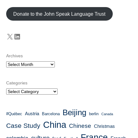
Donate to the John Speak Language Trust
X
LinkedIn
Archives
Categories
Beijing
Austria
#Québec
Barcelona
berlin
Canada
China
Case Study
Chinese
Christmas
France