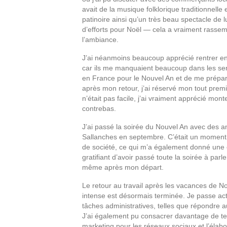
avait de la musique folklorique traditionnelle 
patinoire ainsi qu’un très beau spectacle de lu
d’efforts pour Noël — cela a vraiment rassemb
l’ambiance.
J’ai néanmoins beaucoup apprécié rentrer en
car ils me manquaient beaucoup dans les sema
en France pour le Nouvel An et de me prépare
après mon retour, j’ai réservé mon tout premi
n’était pas facile, j’ai vraiment apprécié mon
contrebas.
J’ai passé la soirée du Nouvel An avec des am
Sallanches en septembre. C’était un moment s
de société, ce qui m’a également donné une e
gratifiant d’avoir passé toute la soirée à parl
même après mon départ.
Le retour au travail après les vacances de Noë
intense est désormais terminée. Je passe ac
tâches administratives, telles que répondre au
J’ai également pu consacrer davantage de te
marketing pour les réseaux sociaux et l’élab