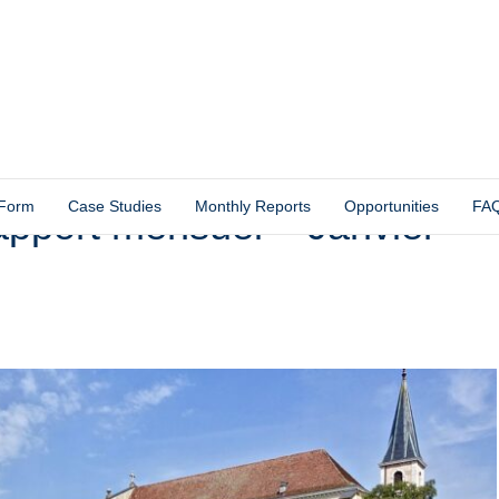
 Form
Case Studies
Monthly Reports
Opportunities
FA
pport mensuel – Janvier