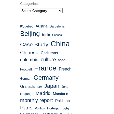
Categories
Austria
#Québec
Barcelona
Beijing
berlin
Canada
China
Case Study
Chinese
Christmas
culture
colombia
food
France
French
Football
Germany
German
Japan
Granada
Italy
Jena
Madrid
Mandarin
language
monthly report
Pakistan
Paris
Portugal
Politics
rugby