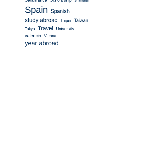
Salamanca
Scholarship
Shanghai
Spain
Spanish
study abroad
Taiwan
Taipei
Travel
University
Tokyo
valencia
Vienna
year abroad