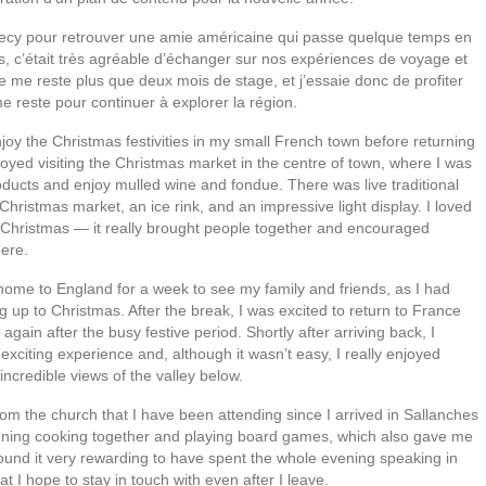
necy pour retrouver une amie américaine qui passe quelque temps en
, c’était très agréable d’échanger sur nos expériences de voyage et
ne me reste plus que deux mois de stage, et j’essaie donc de profiter
reste pour continuer à explorer la région.
njoy the Christmas festivities in my small French town before returning
joyed visiting the Christmas market in the centre of town, where I was
roducts and enjoy mulled wine and fondue. There was live traditional
 Christmas market, an ice rink, and an impressive light display. I loved
 Christmas — it really brought people together and encouraged
ere.
 home to England for a week to see my family and friends, as I had
g up to Christmas. After the break, I was excited to return to France
gain after the busy festive period. Shortly after arriving back, I
 exciting experience and, although it wasn’t easy, I really enjoyed
incredible views of the valley below.
om the church that I have been attending since I arrived in Sallanches
vening cooking together and playing board games, which also gave me
found it very rewarding to have spent the whole evening speaking in
 I hope to stay in touch with even after I leave.