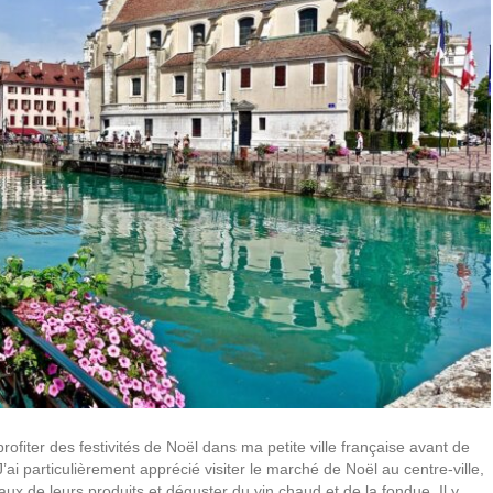
ofiter des festivités de Noël dans ma petite ville française avant de
ai particulièrement apprécié visiter le marché de Noël au centre-ville,
ux de leurs produits et déguster du vin chaud et de la fondue. Il y