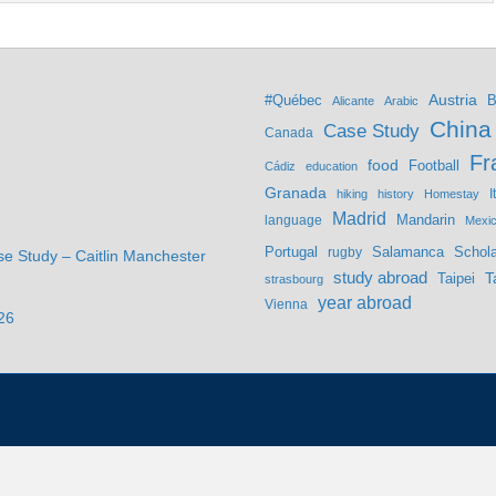
Austria
#Québec
B
Alicante
Arabic
China
Case Study
Canada
Fr
food
Football
Cádiz
education
Granada
hiking
history
Homestay
I
Madrid
Mandarin
language
Mexi
Portugal
Salamanca
Schola
rugby
se Study – Caitlin Manchester
study abroad
Taipei
T
strasbourg
year abroad
Vienna
26