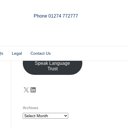
Phone 01274 772777
Linkedin
Email
X-twitter
Qs
Legal
Contact Us
Donate to the John
Speak Language
Trust
X
LinkedIn
Archives