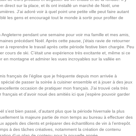
en direct sur la place, et ils ont installé un marché de Noël, une
mières. J’ai adoré voir à quel point une petite ville peut faire autant
lé les gens et encouragé tout le monde à sortir pour profiter de
 Angleterre pendant une semaine pour voir ma famille et mes amis,
ines précédant Noël. Après cette pause, j’étais ravie de retourner
r à reprendre le travail après cette période festive bien chargée. Peu
er cours de ski. C’était une expérience très excitante et, même si ce
ter en montagne et admirer les vues incroyables sur la vallée en
is français de l’église que je fréquente depuis mon arrivée à
pécial de passer la soirée à cuisiner ensemble et à jouer à des jeux
xcellente occasion de pratiquer mon français. J’ai trouvé cela très
er français et d’avoir noué des amitiés ici que j’espère pouvoir garder
l s’est bien passé, d’autant plus que la période hivernale la plus
tuellement la majeure partie de mon temps au bureau à effectuer des
x appels des clients et préparer des échantillons de vin à l’entrepôt.
mps à des tâches créatives, notamment la création de contenu
oration d’un plan de contenu pour la nouvelle année.