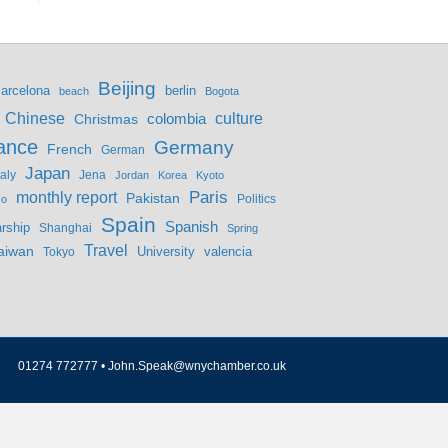
Beijing
berlin
arcelona
beach
Bogota
culture
Chinese
colombia
Christmas
ance
Germany
French
German
Japan
Jena
taly
Jordan
Korea
Kyoto
monthly report
Paris
Pakistan
Politics
co
Spain
Spanish
rship
Shanghai
Spring
Travel
aiwan
valencia
Tokyo
University
01274 772777 •
John.Speak@wnychamber.co.uk