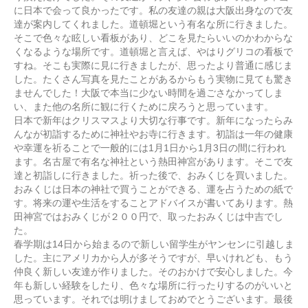
に日本で会って良かったです。私の友達の親は大阪出身なので友
達が案内してくれました。道頓堀という有名な所に行きました。
そこで色々な眩しい看板があり、どこを見たらいいのかわからな
くなるような場所です。道頓堀と言えば、やはりグリコの看板で
すね。そこも実際に見に行きましたが、思ったより普通に感じま
した。たくさん写真を見たことがあるからもう実物に見ても驚き
ませんでした！大阪で本当に少ない時間を過ごさなかってしま
い、また他の名所に観に行くために戻ろうと思っています。
日本で新年はクリスマスより大切な行事です。新年になったらみ
んなが初詣するために神社やお寺に行きます。初詣は一年の健康
や幸運を祈ることで一般的には1月1日から1月3日の間に行われ
ます。名古屋で有名な神社という熱田神宮があります。そこで友
達と初詣しに行きました。祈った後で、おみくじを買いました。
おみくじは日本の神社で買うことができる、運を占うための紙で
す。将来の運や生活をすることアドバイスが書いてあります。熱
田神宮ではおみくじが２００円で、取ったおみくじは中吉でし
た。
春学期は14日から始まるので新しい留学生がヤンセンに引越しま
した。主にアメリカから人が多そうですが、早いけれども、もう
仲良く新しい友達が作りました。そのおかけで安心しました。今
年も新しい経験をしたり、色々な場所に行ったりするのがいいと
思っています。それでは明けましておめでとうございます。最後