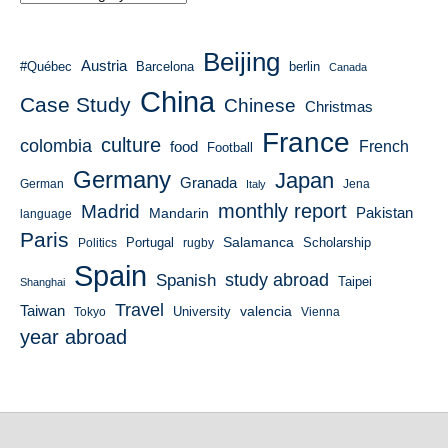
Beijing
Austria
#Québec
Barcelona
berlin
Canada
China
Case Study
Chinese
Christmas
France
culture
colombia
French
food
Football
Germany
Japan
Granada
German
Italy
Jena
monthly report
Madrid
Mandarin
Pakistan
language
Paris
Salamanca
Portugal
Scholarship
Politics
rugby
Spain
study abroad
Spanish
Taipei
Shanghai
Travel
Taiwan
valencia
University
Tokyo
Vienna
year abroad