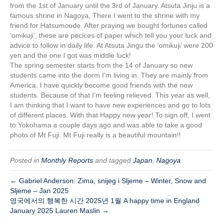
from the 1st of January until the 3rd of January. Atsuta Jinju is a
famous shrine in Nagoya, There I went to the shrine with my
friend for Hatsumoude. After praying we bought fortunes called
‘omikuji’, these are pecices of paper which tell you your luck and
advice to follow in daily life. At Atsuta Jingu the ‘omikuji’ were 200
yen and the one I got was middle luck!
The spring semester starts from the 14 of January so new
students came into the dorm I’m living in. They are mainly from
America. I have quickly become good friends with the new
students. Because of that I’m feeling relieved. This year as well,
I am thinking that I want to have new experiences and go to lots
of different places. With that Happy new year! To sign off, I went
to Yokohama a couple days ago and was able to take a good
photo of Mt Fuji. Mt Fuji really is a beautiful mountain!!
Posted in
Monthly Reports
and tagged
Japan
,
Nagoya
← Gabriel Anderson: Zima, snijeg i Sljeme – Winter, Snow and
Sljeme – Jan 2025
영국에서의 행복한 시간 2025년 1월 A happy time in England
January 2025 Lauren Maslin →