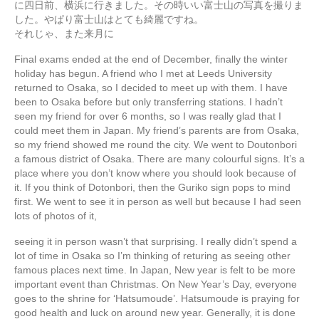
に四日前、横浜に行きました。その時いい富士山の写真を撮りま
した。やぱり富士山はとても綺麗ですね。
それじゃ、また来月に
Final exams ended at the end of December, finally the winter
holiday has begun. A friend who I met at Leeds University
returned to Osaka, so I decided to meet up with them. I have
been to Osaka before but only transferring stations. I hadn’t
seen my friend for over 6 months, so I was really glad that I
could meet them in Japan. My friend’s parents are from Osaka,
so my friend showed me round the city. We went to Doutonbori
a famous district of Osaka. There are many colourful signs. It’s a
place where you don’t know where you should look because of
it. If you think of Dotonbori, then the Guriko sign pops to mind
first. We went to see it in person as well but because I had seen
lots of photos of it,
seeing it in person wasn’t that surprising. I really didn’t spend a
lot of time in Osaka so I’m thinking of returing as seeing other
famous places next time. In Japan, New year is felt to be more
important event than Christmas. On New Year’s Day, everyone
goes to the shrine for ‘Hatsumoude’. Hatsumoude is praying for
good health and luck on around new year. Generally, it is done