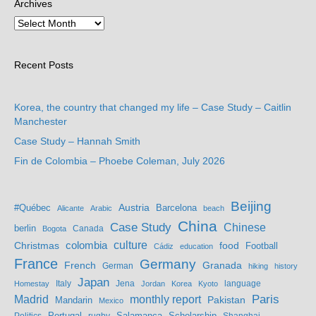
Archives
Recent Posts
Korea, the country that changed my life – Case Study – Caitlin
Manchester
Case Study – Hannah Smith
Fin de Colombia – Phoebe Coleman, July 2026
Beijing
Austria
#Québec
Barcelona
Alicante
Arabic
beach
China
Case Study
Chinese
berlin
Bogota
Canada
culture
colombia
Christmas
food
Football
Cádiz
education
France
Germany
French
Granada
German
hiking
history
Japan
Jena
language
Homestay
Italy
Jordan
Korea
Kyoto
Madrid
monthly report
Paris
Mandarin
Pakistan
Mexico
Portugal
Salamanca
Scholarship