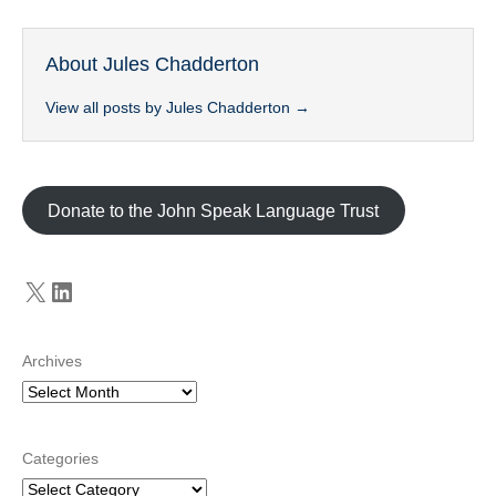
About Jules Chadderton
View all posts by Jules Chadderton
→
Donate to the John Speak Language Trust
X
LinkedIn
Archives
Categories