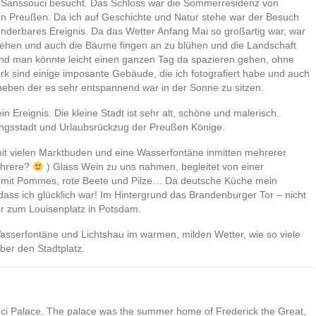
Sanssouci besucht. Das Schloss war die Sommerresidenz von
n Preußen. Da ich auf Geschichte und Natur stehe war der Besuch
underbares Ereignis. Da das Wetter Anfang Mai so großartig war, war
ehen und auch die Bäume fingen an zu blühen und die Landschaft
ß und man könnte leicht einen ganzen Tag da spazieren gehen, ohne
k sind einige imposante Gebäude, die ich fotografiert habe und auch
neben der es sehr entspannend war in der Sonne zu sitzen.
n Ereignis. Die kleine Stadt ist sehr alt, schöne und malerisch.
ungsstadt und Urlaubsrückzug der Preußen Könige.
 mit vielen Marktbuden und eine Wasserfontäne inmitten mehrerer
ehrere?
) Glass Wein zu uns nahmen, begleitet von einer
zel mit Pommes, rote Beete und Pilze… Da deutsche Küche mein
h dass ich glücklich war! Im Hintergrund das Brandenburger Tor – nicht
or zum Louisenplatz in Potsdam.
sserfontäne und Lichtshau im warmen, milden Wetter, wie so viele
ber den Stadtplatz.
uci Palace. The palace was the summer home of Frederick the Great,