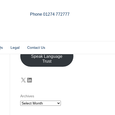
Phone 01274 772777
Linkedin
Email
X-twitter
Qs
Legal
Contact Us
Donate to the John
Speak Language
Trust
X
LinkedIn
Archives