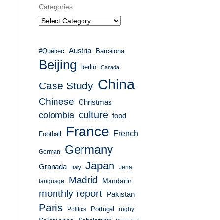
Categories
Austria
#Québec
Barcelona
Beijing
berlin
Canada
China
Case Study
Chinese
Christmas
culture
colombia
food
France
French
Football
Germany
German
Japan
Granada
Italy
Jena
Madrid
Mandarin
language
monthly report
Pakistan
Paris
Portugal
Politics
rugby