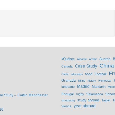
Austria
#Québec
B
Alicante
Arabic
China
Case Study
Canada
Fr
food
Football
Cádiz
education
Granada
hiking
history
Homestay
I
Madrid
Mandarin
language
Mexi
Portugal
Salamanca
Schola
rugby
se Study – Caitlin Manchester
study abroad
Taipei
T
strasbourg
year abroad
Vienna
26