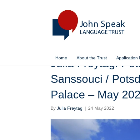
Home
About the Trust
Application
Julia Freytag: P
Sanssouci / Pots
Palace – May 20
By
Julia Freytag
|
24 May 2022