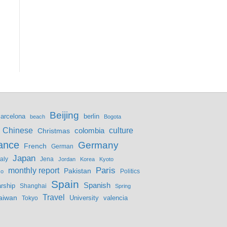
Beijing
berlin
arcelona
beach
Bogota
culture
Chinese
colombia
Christmas
ance
Germany
French
German
Japan
Jena
taly
Jordan
Korea
Kyoto
monthly report
Paris
Pakistan
Politics
co
Spain
Spanish
rship
Shanghai
Spring
Travel
aiwan
valencia
Tokyo
University