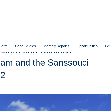
 Form
Case Studies
Monthly Reports
Opportunities
FA
otsdam und Schloss
dam and the Sanssouci
22