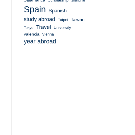
Salamanca
Scholarship
Shanghai
Spain
Spanish
study abroad
Taiwan
Taipei
Travel
University
Tokyo
valencia
Vienna
year abroad