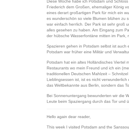
Diese Woche habe ich Potsdam und Schloss 
Friederich dem Großen, ehemaliger König vo
eines derart großartigen Park für mich ein w
es wunderschön so viele Blumen blühen zu s
war einfach herrlich. Der Park ist sehr gro
alles gesehen zu haben. Am Eingang zum Par
der hübsche Wasserfontäne mitten im Park, 
Spazieren gehen in Potsdam selbst ist auch ei
Potsdam war früher eine Militär und Verwalt
Potsdam hat ein altes Holländisches Viertel
Restaurants wo mein Freund und ich ein (m
traditionellen Deutschen Mahlzeit – Schnit
Lieblingsessen ist, ist es nicht verwunderlic
das Weltbekannte aus Berlin, sondern das T
Bei Sonnenuntergang bewunderten wir die Wa
Leute beim Spaziergang durch das Tor und ü
Hello again dear reader,
This week I visited Potsdam and the Sansso