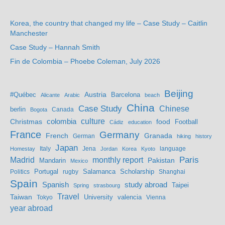
Korea, the country that changed my life – Case Study – Caitlin
Manchester
Case Study – Hannah Smith
Fin de Colombia – Phoebe Coleman, July 2026
Beijing
Austria
#Québec
Barcelona
Alicante
Arabic
beach
China
Case Study
Chinese
berlin
Bogota
Canada
culture
colombia
Christmas
food
Football
Cádiz
education
France
Germany
French
Granada
German
hiking
history
Japan
Jena
language
Homestay
Italy
Jordan
Korea
Kyoto
Madrid
monthly report
Paris
Mandarin
Pakistan
Mexico
Portugal
Salamanca
Scholarship
Politics
rugby
Shanghai
Spain
study abroad
Spanish
Taipei
Spring
strasbourg
Travel
Taiwan
valencia
Tokyo
University
Vienna
year abroad