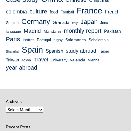
Christmas
France
culture
colombia
French
food
Football
Germany
Japan
Granada
German
Italy
Jena
monthly report
Madrid
Mandarin
Pakistan
language
Paris
Salamanca
Portugal
Scholarship
Politics
rugby
Spain
study abroad
Spanish
Taipei
Shanghai
Travel
Taiwan
valencia
University
Tokyo
Vienna
year abroad
Archives
Recent Posts