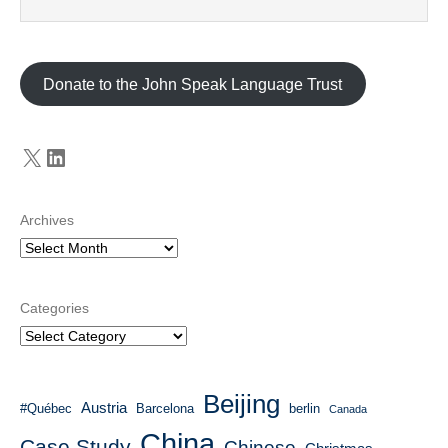
Donate to the John Speak Language Trust
X
LinkedIn
Archives
Categories
Beijing
Austria
#Québec
Barcelona
berlin
Canada
China
Case Study
Chinese