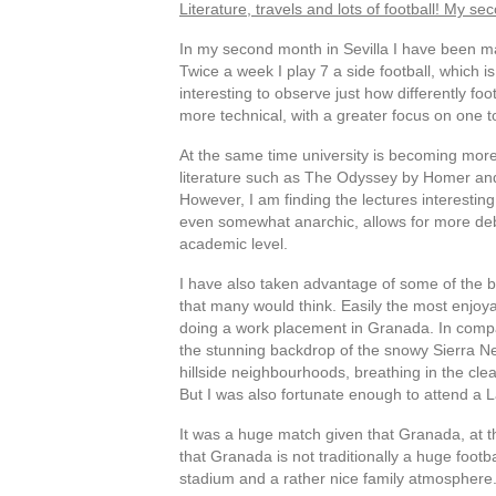
Literature, travels and lots of football! My se
In my second month in Sevilla I have been mak
Twice a week I play 7 a side football, which is 
interesting to observe just how differently foo
more technical, with a greater focus on one 
At the same time university is becoming more
literature such as The Odyssey by Homer and 
However, I am finding the lectures interesting
even somewhat anarchic, allows for more deb
academic level.
I have also taken advantage of some of the ba
that many would think. Easily the most enjoyab
doing a work placement in Granada. In comp
the stunning backdrop of the snowy Sierra Ne
hillside neighbourhoods, breathing in the clea
But I was also fortunate enough to attend a 
It was a huge match given that Granada, at t
that Granada is not traditionally a huge footba
stadium and a rather nice family atmosphere