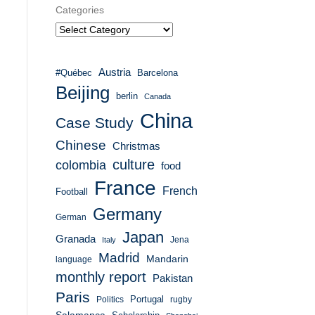
Categories
Austria
#Québec
Barcelona
Beijing
berlin
Canada
China
Case Study
Chinese
Christmas
culture
colombia
food
France
French
Football
Germany
German
Japan
Granada
Italy
Jena
Madrid
Mandarin
language
monthly report
Pakistan
Paris
Portugal
Politics
rugby