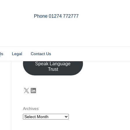
Phone 01274 772777
Linkedin
Email
X-twitter
Qs
Legal
Contact Us
Donate to the John
Speak Language
Trust
X
LinkedIn
Archives