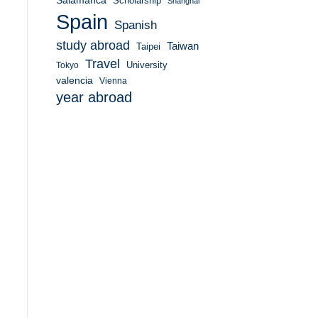
Salamanca
Scholarship
Shanghai
Spain
Spanish
study abroad
Taiwan
Taipei
Travel
University
Tokyo
valencia
Vienna
year abroad