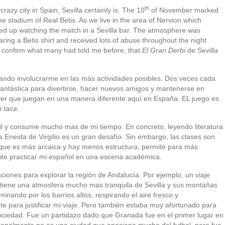
th
azy city in Spain, Sevilla certainly is. The 10
of November marked
he stadium of Real Betis. As we live in the area of Nervion which
ded up watching the match in a Sevilla bar. The atmosphere was
ring a Betis shirt and received lots of abuse throughout the night
nly confirm what many had told me before; that
El Gran Derbi
de Sevilla
tando involucrarme en las más actividades posibles. Dos veces cada
fantástica para divertirse, hacer nuevos amigos y mantenerse en
ver que juegan en una manera diferente aquí en España. EL juego es
i taca
.
cil y consume mucho mas de mi tiempo. En concreto, leyendo literatura
neida de Virgilio es un gran desafío. Sin embargo, las clases son
e que es más arcaica y hay menos estructura, permite para más
ite practicar mi español en una escena académica.
iones para explorar la región de Andalucía. Por ejemplo, un viaje
l tiene una atmosfera mucho mas tranquila de Sevilla y sus montañas
nando por los barrios altos, respirando el aire fresco y
nte para justificar mi viaje. Pero también estaba muy afortunado para
ciedad. Fue un partidazo dado que Granada fue en el primer lugar en
ionalmente no es una ciudad que apasiona mucho del futbol, pero fue