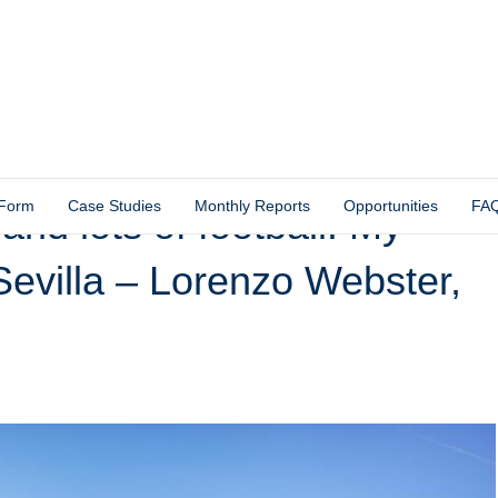
 Form
Case Studies
Monthly Reports
Opportunities
FA
 and lots of football! My
evilla – Lorenzo Webster,