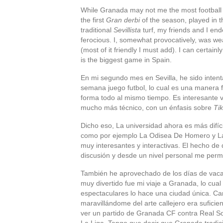
While Granada may not me the most football cr
the first
Gran derbi
of the season, played in t
traditional
Sevillista
turf, my friends and I en
ferocious. I, somewhat provocatively, was wea
(most of it friendly I must add). I can certai
is the biggest game in Spain.
En mi segundo mes en Sevilla, he sido inten
semana juego futbol, lo cual es una manera 
forma todo al mismo tiempo. Es interesante 
mucho más técnico, con un énfasis sobre
Tik
Dicho eso, La universidad ahora es más difí
como por ejemplo La Odisea De Homero y La E
muy interesantes y interactivas. El hecho d
discusión y desde un nivel personal me perm
También he aprovechado de los días de vacac
muy divertido fue mi viaje a Granada, lo cua
espectaculares lo hace una ciudad única. Cami
maravillándome del arte callejero era suficie
ver un partido de Granada CF contra Real So
La Liga. Tengo que decir que Granada tradic