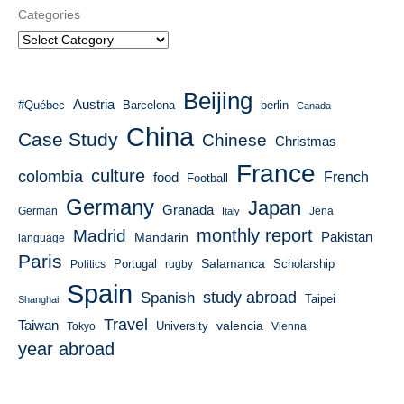
Categories
Beijing
Austria
#Québec
Barcelona
berlin
Canada
China
Case Study
Chinese
Christmas
France
culture
colombia
French
food
Football
Germany
Japan
Granada
German
Italy
Jena
monthly report
Madrid
Mandarin
Pakistan
language
Paris
Salamanca
Portugal
Scholarship
Politics
rugby
Spain
study abroad
Spanish
Taipei
Shanghai
Travel
Taiwan
valencia
University
Tokyo
Vienna
year abroad