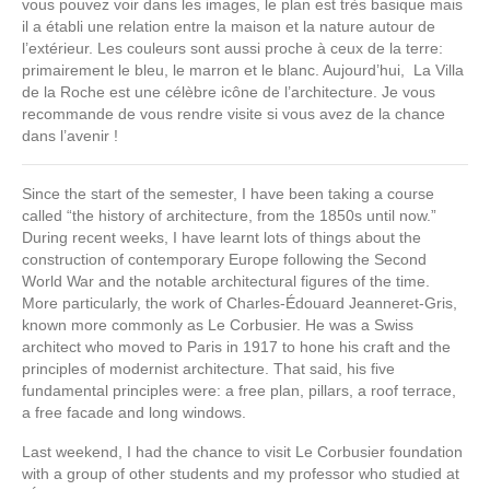
vous pouvez voir dans les images, le plan est très basique mais
il a établi une relation entre la maison et la nature autour de
l’extérieur. Les couleurs sont aussi proche à ceux de la terre:
primairement le bleu, le marron et le blanc. Aujourd’hui, La Villa
de la Roche est une célèbre icône de l’architecture. Je vous
recommande de vous rendre visite si vous avez de la chance
dans l’avenir !
Since the start of the semester, I have been taking a course
called “the history of architecture, from the 1850s until now.”
During recent weeks, I have learnt lots of things about the
construction of contemporary Europe following the Second
World War and the notable architectural figures of the time.
More particularly, the work of
Charles
-Édouard Jeanneret-Gris,
known more commonly as Le Corbusier. He was a Swiss
architect who moved to Paris in 1917 to hone his craft and the
principles of modernist architecture. That said, his five
fundamental principles were: a free plan, pillars
, a roof terrace,
a free facade and long windows.
Last weekend, I had the chance to visit Le Corbusier foundation
with a group of other students and my professor who studied at