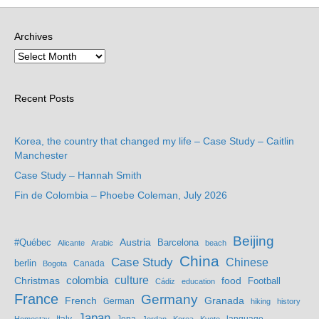
Archives
Recent Posts
Korea, the country that changed my life – Case Study – Caitlin
Manchester
Case Study – Hannah Smith
Fin de Colombia – Phoebe Coleman, July 2026
Beijing
Austria
#Québec
Barcelona
Alicante
Arabic
beach
China
Case Study
Chinese
berlin
Bogota
Canada
culture
colombia
Christmas
food
Football
Cádiz
education
France
Germany
French
Granada
German
hiking
history
Japan