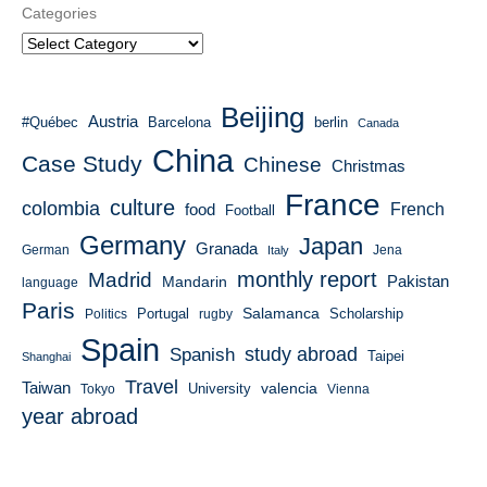
Categories
Beijing
Austria
#Québec
Barcelona
berlin
Canada
China
Case Study
Chinese
Christmas
France
culture
colombia
French
food
Football
Germany
Japan
Granada
German
Italy
Jena
monthly report
Madrid
Mandarin
Pakistan
language
Paris
Salamanca
Portugal
Scholarship
Politics
rugby
Spain
study abroad
Spanish
Taipei
Shanghai
Travel
Taiwan
valencia
University
Tokyo
Vienna
year abroad