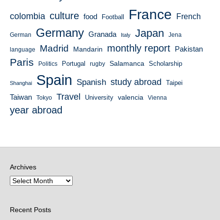
France
culture
colombia
French
food
Football
Germany
Japan
Granada
German
Italy
Jena
monthly report
Madrid
Mandarin
Pakistan
language
Paris
Salamanca
Portugal
Scholarship
Politics
rugby
Spain
study abroad
Spanish
Taipei
Shanghai
Travel
Taiwan
valencia
University
Tokyo
Vienna
year abroad
Archives
Recent Posts