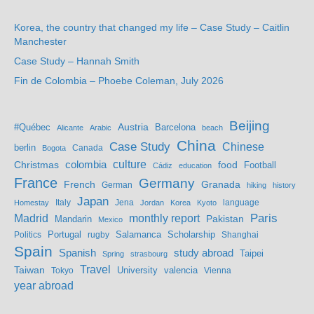
Korea, the country that changed my life – Case Study – Caitlin
Manchester
Case Study – Hannah Smith
Fin de Colombia – Phoebe Coleman, July 2026
Beijing
Austria
#Québec
Barcelona
Alicante
Arabic
beach
China
Case Study
Chinese
berlin
Bogota
Canada
culture
colombia
Christmas
food
Football
Cádiz
education
France
Germany
French
Granada
German
hiking
history
Japan
Jena
language
Homestay
Italy
Jordan
Korea
Kyoto
Madrid
monthly report
Paris
Mandarin
Pakistan
Mexico
Portugal
Salamanca
Scholarship
Politics
rugby
Shanghai
Spain
study abroad
Spanish
Taipei
Spring
strasbourg
Travel
Taiwan
valencia
Tokyo
University
Vienna
year abroad