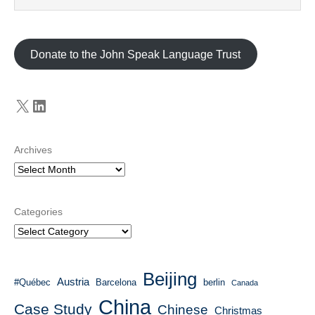
Donate to the John Speak Language Trust
X
LinkedIn
Archives
Categories
Beijing
Austria
#Québec
Barcelona
berlin
Canada
China
Case Study
Chinese
Christmas