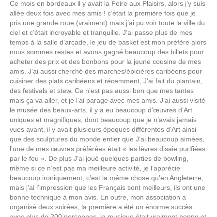
Ce mois en bordeaux il y avait la Foire aux Plaisirs, alors j’y suis
allée deux fois avec mes amis ! c’était la première fois que je
pris une grande roue (vraiment) mais j’ai pu voir toute la ville du
ciel et c’était incroyable et tranquille. J’ai passe plus de mes
temps à la salle d’arcade, le jeu de basket est mon préfère alors
nous sommes restes et avons gagné beaucoup des billets pour
acheter des prix et des bonbons pour la jeune cousine de mes
amis. J’ai aussi cherché des marches/épicières caribéens pour
cuisiner des plats caribéens et récemment, J’ai fait du plantain,
des festivals et stew. Ce n’est pas aussi bon que mes tantes
mais ça va aller, et je l’ai parage avec mes amis. J’ai aussi visité
le musée des beaux-arts, il y a eu beaucoup d’œuvres d’Art
uniques et magnifiques, dont beaucoup que je n’avais jamais
vues avant, il y avait plusieurs époques différentes d’Art ainsi
que des sculptures du monde entier que J’ai beaucoup aimées,
l’une de mes œuvres préférées était « les lèvres disaie purifiées
par le feu ». De plus J’ai joué quelques parties de bowling,
même si ce n’est pas ma meilleure activité, je l’apprécie
beaucoup ironiquement, c’est la même chose qu’en Angleterre,
mais j’ai l’impression que les Français sont meilleurs, ils ont une
bonne technique à mon avis. En outre, mon association a
organisé deux soirées, la première a été un énorme succès
avec plus de 200 personnes, la musique était vraiment bonne et