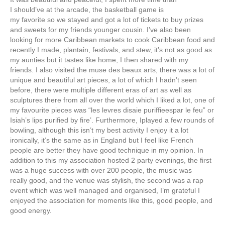
I should’ve at the arcade, the basketball game is
my favorite so we stayed and got a lot of tickets to buy prizes
and sweets for my friends younger cousin. I’ve also been
looking for more Caribbean markets to cook Caribbean food and
recently I made, plantain, festivals, and stew, it’s not as good as
my aunties but it tastes like home, I then shared with my
friends. I also visited the muse des beaux arts, there was a lot of
unique and beautiful art pieces, a lot of which I hadn’t seen
before, there were multiple different eras of art as well as
sculptures there from all over the world which I liked a lot, one of
my favourite pieces was “les levres disaie puriffieespar le feu” or
Isiah’s lips purified by fire’. Furthermore, Iplayed a few rounds of
bowling, although this isn’t my best activity I enjoy it a lot
ironically, it’s the same as in England but I feel like French
people are better they have good technique in my opinion. In
addition to this my association hosted 2 party evenings, the first
was a huge success with over 200 people, the music was
really good, and the venue was stylish, the second was a rap
event which was well managed and organised, I’m grateful I
enjoyed the association for moments like this, good people, and
good energy.