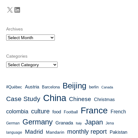
X
LinkedIn
Archives
Categories
Beijing
Austria
#Québec
Barcelona
berlin
Canada
China
Case Study
Chinese
Christmas
France
culture
colombia
French
food
Football
Germany
Japan
Granada
German
Italy
Jena
monthly report
Madrid
Mandarin
Pakistan
language