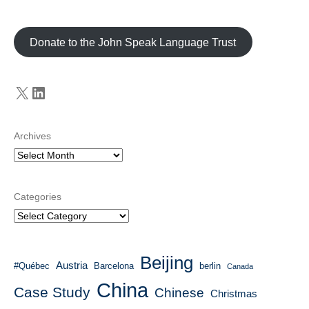
Donate to the John Speak Language Trust
X
LinkedIn
Archives
Categories
Beijing
Austria
#Québec
Barcelona
berlin
Canada
China
Case Study
Chinese
Christmas