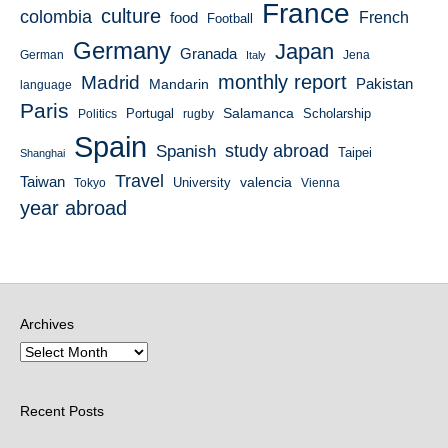
France
culture
colombia
French
food
Football
Germany
Japan
Granada
German
Italy
Jena
monthly report
Madrid
Mandarin
Pakistan
language
Paris
Salamanca
Portugal
Scholarship
Politics
rugby
Spain
study abroad
Spanish
Taipei
Shanghai
Travel
Taiwan
valencia
University
Tokyo
Vienna
year abroad
Archives
Recent Posts