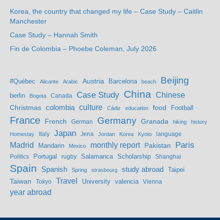
Korea, the country that changed my life – Case Study – Caitlin
Manchester
Case Study – Hannah Smith
Fin de Colombia – Phoebe Coleman, July 2026
Beijing
Austria
#Québec
Barcelona
Alicante
Arabic
beach
China
Case Study
Chinese
berlin
Bogota
Canada
culture
colombia
Christmas
food
Football
Cádiz
education
France
Germany
French
Granada
German
hiking
history
Japan
Jena
language
Homestay
Italy
Jordan
Korea
Kyoto
Madrid
monthly report
Paris
Mandarin
Pakistan
Mexico
Portugal
Salamanca
Scholarship
Politics
rugby
Shanghai
Spain
study abroad
Spanish
Taipei
Spring
strasbourg
Travel
Taiwan
valencia
Tokyo
University
Vienna
year abroad