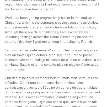
region. Overall, it was a brilliant experience and an event that I
feel lucky to have been a part of.
Work has been getting progressively busier in the lead up to
Christmas, which is the company’s busiest seasons as chalets
and restaurants prepare their winter wine lists for the holiday.
Although there are daily challenges, I am excited by the
upcoming tastings across the Haute-Savoie region and the
opportunities they’ll give me to keep improving my French.
Le mois dernier a été rempli d’opportunités incroyables, aussi
bien au travail qu’en dehors. Mon séjour en France passe
tellement vitement, mais je m’installe de plus en plus dans la vie
en Haute-Savoie et je me sens de plus en plus confiante avec
mon français.
L’un des principaux moments forts du mois était notre journée
d’équipe. C’était une bonne occasion de mieux faire
connaissance avec toute l’équipe en dehors du cadre habituel
du travail et pour pratiquer le français dans une environnement
détendu. Nous avons commencé la matinée en jouant une
partie de laser game – quelque chose que j’avais à peine fait
auparavant– mais c’était extrêmement amusant et une façon