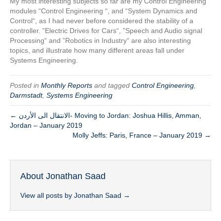
My most interesting subjects so far are my Control Engineering
modules “Control Engineering “, and “System Dynamics and
Control“, as I had never before considered the stability of a
controller. ”Electric Drives for Cars“, ”Speech and Audio signal
Processing“ and ”Robotics in Industry“ are also interesting
topics, and illustrate how many different areas fall under
Systems Engineering.
Posted in
Monthly Reports
and tagged
Control Engineering
,
Darmstadt
,
Systems Engineering
← الانتقال الى الأردن- Moving to Jordan: Joshua Hillis, Amman,
Jordan – January 2019
Molly Jeffs: Paris, France – January 2019 →
About Jonathan Saad
View all posts by Jonathan Saad
→