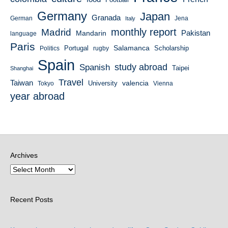
Germany
Japan
Granada
German
Italy
Jena
monthly report
Madrid
Mandarin
Pakistan
language
Paris
Salamanca
Portugal
Scholarship
Politics
rugby
Spain
study abroad
Spanish
Taipei
Shanghai
Travel
Taiwan
valencia
University
Tokyo
Vienna
year abroad
Archives
Recent Posts