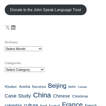
Donate to the John Speak Language Trust
X
LinkedIn
Archives
Categories
Beijing
Austria
#Québec
Barcelona
berlin
Canada
China
Case Study
Chinese
Christmas
France
culture
colombia
French
food
Football