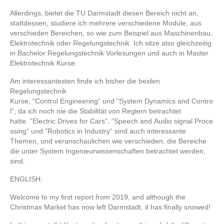
Allerdings, bietet die TU Darmstadt diesen Bereich nicht an,
stattdessen, studiere ich mehrere verschiedene Module, aus
verschieden Bereichen, so wie zum Beispiel aus Maschinenbau,
Elektrotechnik oder Regelungstechnik. Ich sitze also gleichzeitig
in Bachelor Regelungstechnik Vorlesungen und auch in Master
Elektrotechnik Kurse.
Am interessantesten finde ich bisher die beiden
Regelungstechnik
Kurse,
“
Control
Engineering
“
und
“
System
Dynamics
and
Contro
l
“
, da ich noch nie die Stabilität von Reglern betrachtet
hatte.
”
Electric
Drives
for
Cars
“
,
”
Speech
and
Audio
signal
Proce
ssing
“
und
”
Robotics
in
Industry
“
sind auch interessante
Themen, und veranschaulichen wie verschieden, die Bereiche
die unter System Ingenieurwissenschaften betrachtet werden,
sind.
ENGLISH:
Welcome to my first report from 2019, and although the
Christmas Market has now left Darmstadt, it has finally snowed!