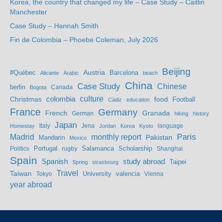
Korea, the country that changed my life – Case Study – Caitlin
Manchester
Case Study – Hannah Smith
Fin de Colombia – Phoebe Coleman, July 2026
Beijing
Austria
#Québec
Barcelona
Alicante
Arabic
beach
China
Case Study
Chinese
berlin
Bogota
Canada
culture
colombia
Christmas
food
Football
Cádiz
education
France
Germany
French
Granada
German
hiking
history
Japan
Jena
language
Homestay
Italy
Jordan
Korea
Kyoto
Madrid
monthly report
Paris
Mandarin
Pakistan
Mexico
Portugal
Salamanca
Scholarship
Politics
rugby
Shanghai
Spain
study abroad
Spanish
Taipei
Spring
strasbourg
Travel
Taiwan
valencia
Tokyo
University
Vienna
year abroad