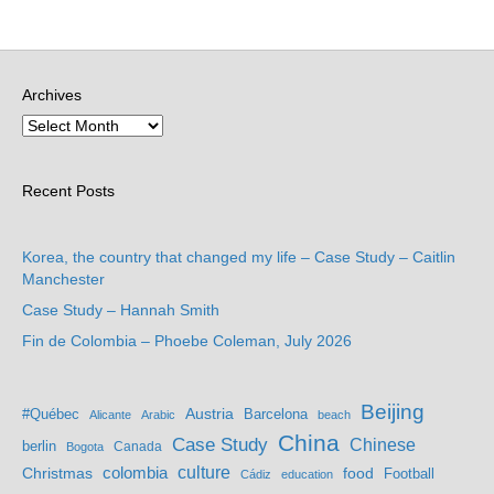
Archives
Recent Posts
Korea, the country that changed my life – Case Study – Caitlin
Manchester
Case Study – Hannah Smith
Fin de Colombia – Phoebe Coleman, July 2026
Beijing
Austria
#Québec
Barcelona
Alicante
Arabic
beach
China
Case Study
Chinese
berlin
Bogota
Canada
culture
colombia
Christmas
food
Football
Cádiz
education