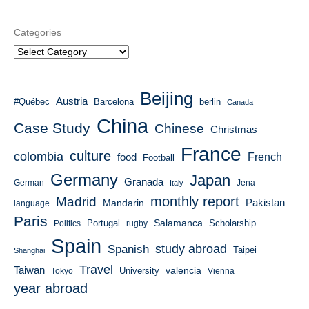
Categories
Beijing
Austria
#Québec
Barcelona
berlin
Canada
China
Case Study
Chinese
Christmas
France
culture
colombia
French
food
Football
Germany
Japan
Granada
German
Italy
Jena
monthly report
Madrid
Mandarin
Pakistan
language
Paris
Salamanca
Portugal
Scholarship
Politics
rugby
Spain
study abroad
Spanish
Taipei
Shanghai
Travel
Taiwan
valencia
University
Tokyo
Vienna
year abroad