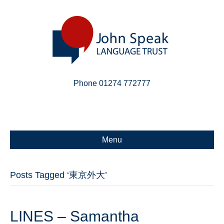
Phone 01274 772777
Linkedin
Email
X-twitter
Menu
Posts Tagged ‘東京外大’
LINES – Samantha