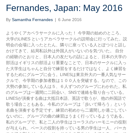
Fernandes, Japan: May 2016
By
Samantha Fernandes
|
6 June 2016
ようやくアカペラサークルに入った！ 今学期の始めのところ、
大学のLINES というアカペラサークルの説明会に行ってみた。説
明会の会場に入ったとたん、隣りに座っている人とぽつりと話し
かけてきて、結局私以外は外国人がいないのを気づいた。 自分
の経験のとおりと、日本人の友だちの話によると、日本の大学の
部活はイギリスの部活より重要なことで、日本のサークルに入っ
た大学生はちゃんと自分で練習をするだけではなく、よく練習を
するためにグループに会う。LINESは東京外大の一番人気なサー
クルで、今学期の参加者数は１００人を突破する。なので、この
大勢の参加している人は５、６人ずつのグループにわかれた。私
のグループは一週間に二回会い、SNSで連絡を取り合っている。
LINESが演奏する曲は大抵日本語、英語で歌うが、他の外国語で
歌う場合こともある。今私のグループは「歩いて帰ろう」という
名曲を演奏する予定です。練習の初めから二週間しか過ごしてい
ないのに、グループの曲の練習はうまく行っているようである。
私のグループで、私と二人の学生はコーラスのハーモニーの役割
が与えられ、ベースの役割を持っている男の学生は一人、パーカ