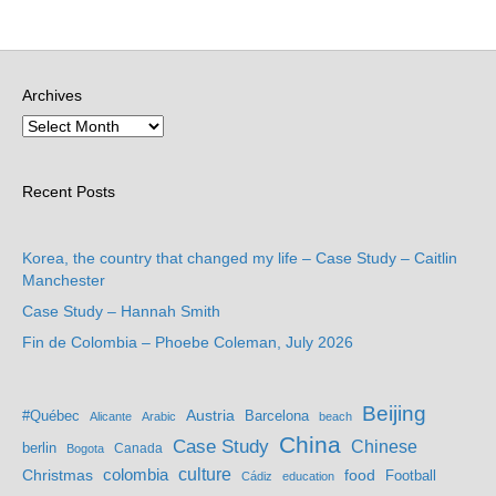
Archives
Recent Posts
Korea, the country that changed my life – Case Study – Caitlin
Manchester
Case Study – Hannah Smith
Fin de Colombia – Phoebe Coleman, July 2026
Beijing
Austria
#Québec
Barcelona
Alicante
Arabic
beach
China
Case Study
Chinese
berlin
Bogota
Canada
culture
colombia
Christmas
food
Football
Cádiz
education