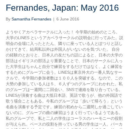
Fernandes, Japan: May 2016
By
Samantha Fernandes
|
6 June 2016
ようやくアカペラサークルに入った！ 今学期の始めのところ、
大学のLINES というアカペラサークルの説明会に行ってみた。説
明会の会場に入ったとたん、隣りに座っている人とぽつりと話し
かけてきて、結局私以外は外国人がいないのを気づいた。 自分
の経験のとおりと、日本人の友だちの話によると、日本の大学の
部活はイギリスの部活より重要なことで、日本のサークルに入っ
た大学生はちゃんと自分で練習をするだけではなく、よく練習を
するためにグループに会う。LINESは東京外大の一番人気なサー
クルで、今学期の参加者数は１００人を突破する。なので、この
大勢の参加している人は５、６人ずつのグループにわかれた。私
のグループは一週間に二回会い、SNSで連絡を取り合っている。
LINESが演奏する曲は大抵日本語、英語で歌うが、他の外国語で
歌う場合こともある。今私のグループは「歩いて帰ろう」という
名曲を演奏する予定です。練習の初めから二週間しか過ごしてい
ないのに、グループの曲の練習はうまく行っているようである。
私のグループで、私と二人の学生はコーラスのハーモニーの役割
が与えられ、ベースの役割を持っている男の学生は一人、パーカ