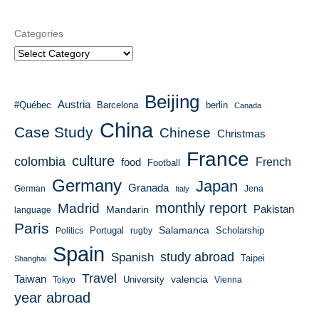
Categories
Beijing
Austria
#Québec
Barcelona
berlin
Canada
China
Case Study
Chinese
Christmas
France
culture
colombia
French
food
Football
Germany
Japan
Granada
German
Italy
Jena
monthly report
Madrid
Mandarin
Pakistan
language
Paris
Salamanca
Portugal
Scholarship
Politics
rugby
Spain
study abroad
Spanish
Taipei
Shanghai
Travel
Taiwan
valencia
University
Tokyo
Vienna
year abroad