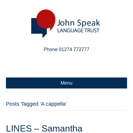
Phone 01274 772777
Linkedin
Email
X-twitter
Menu
Posts Tagged ‘A cappella’
LINES – Samantha