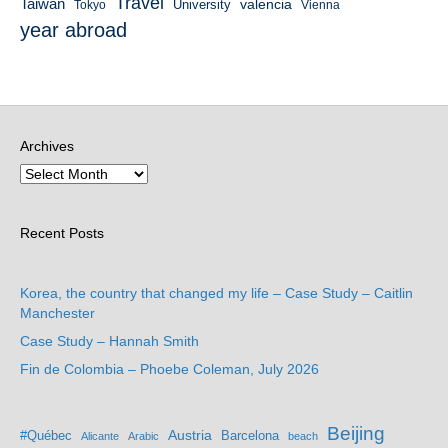
Travel
Taiwan
valencia
University
Tokyo
Vienna
year abroad
Archives
Recent Posts
Korea, the country that changed my life – Case Study – Caitlin
Manchester
Case Study – Hannah Smith
Fin de Colombia – Phoebe Coleman, July 2026
Beijing
Austria
#Québec
Barcelona
Alicante
Arabic
beach