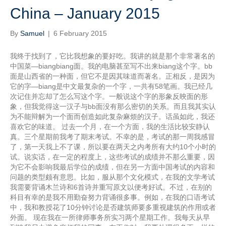
China – January 2015
By
Samuel
|
6 February 2015
我终于找到了，它比我想象的要好吃。我讲的就是那个非常著名的
中国菜—biangbiang面。我的电脑甚至写不出来biang这个字。bb
面是山西省的一种面，但它不是因其味道而著名。正相反，是因为
它的字—biang是中文最复杂的一个字，一共有58笔画。我已经几
次记住并忘却了怎么写这个字。一般说这个字的形象反映面的形
象，但我觉得这一汉子与bb面没有那么密切的关系。而且我其实认
为不能辩解为一个面而创造如此复杂麻烦的汉子。话虽如此，我还
喜欢它的味道。 过去一个月，在一个方面，我的生活比较安静认
真。三个星期前我考了期末考试。不幸的是，考试的那一周我感冒
了，第一天我上不了课，所以要在两天之内考所有大约10个小时的
试。说实话，在一定的程度上，这些考试的成绩并不那么重要，因
为它不会影响我最后学位的成绩，但在另一方面中国考试的内容和
问题的类型颇有意思。比如，服从那个文化模式，在我的文学考试
我需要背诵木兰诗和6首诗并重写原文以便考好试。不过，在别的
科目有幸的是我不用勤奋努力背诵很多事。例如，在我的口语考试
中，我和教授花了10分钟讨论是否建筑师要多重视建筑的作用或者
外面。 现在我在一所律师事务所实习两个星期工作。我每天从早