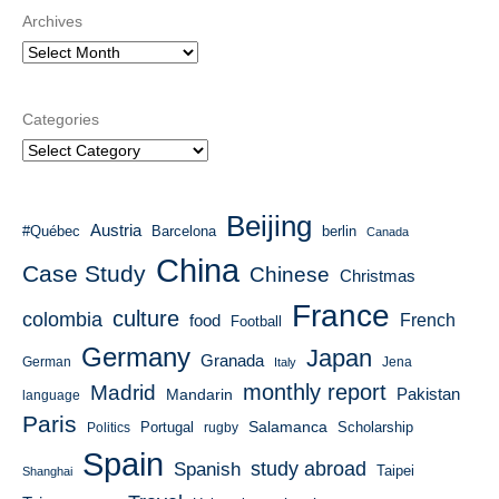
Archives
Categories
Beijing
Austria
#Québec
Barcelona
berlin
Canada
China
Case Study
Chinese
Christmas
France
culture
colombia
French
food
Football
Germany
Japan
Granada
German
Italy
Jena
monthly report
Madrid
Mandarin
Pakistan
language
Paris
Salamanca
Portugal
Scholarship
Politics
rugby
Spain
study abroad
Spanish
Taipei
Shanghai