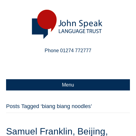
Phone 01274 772777
Linkedin
Email
X-twitter
Menu
Posts Tagged ‘biang biang noodles’
Samuel Franklin, Beijing,