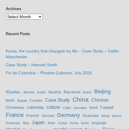
Archives
Recent Posts
Korea, the country that changed my life – Case Study – Caitlin
Manchester
Case Study – Hannah Smith
Fin de Colombia – Phoebe Coleman, July 2026
Beijing
Austria
#Québec
Barcelona
Alicante
Arabic
beach
China
Case Study
Chinese
berlin
Bogota
Canada
culture
colombia
Christmas
food
Football
Cádiz
education
France
Germany
French
Granada
German
hiking
history
Japan
Jena
language
Homestay
Italy
Jordan
Korea
Kyoto