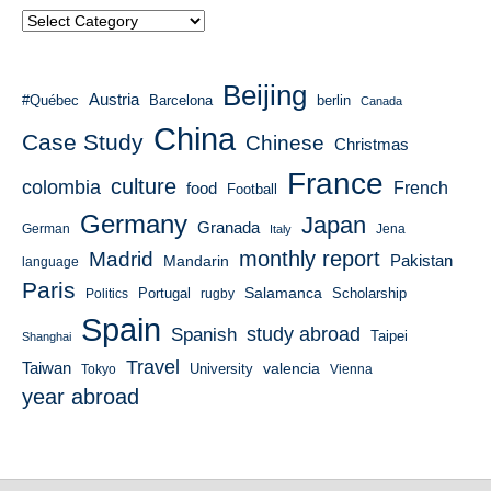
Beijing
Austria
#Québec
Barcelona
berlin
Canada
China
Case Study
Chinese
Christmas
France
culture
colombia
French
food
Football
Germany
Japan
Granada
German
Italy
Jena
monthly report
Madrid
Mandarin
Pakistan
language
Paris
Salamanca
Portugal
Scholarship
Politics
rugby
Spain
study abroad
Spanish
Taipei
Shanghai
Travel
Taiwan
valencia
University
Tokyo
Vienna
year abroad