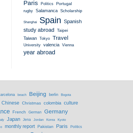
Paris
Portugal
Politics
Salamanca
Scholarship
rugby
Spain
Spanish
Shanghai
study abroad
Taipei
Travel
Taiwan
Tokyo
valencia
University
Vienna
year abroad
Beijing
berlin
arcelona
beach
Bogota
culture
Chinese
colombia
Christmas
ance
Germany
French
German
Japan
Jena
taly
Jordan
Korea
Kyoto
monthly report
Paris
Pakistan
Politics
co