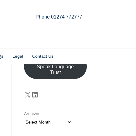
Phone 01274 772777
Linkedin
Email
X-twitter
Qs
Legal
Contact Us
Donate to the John
Speak Language
Trust
X
LinkedIn
Archives