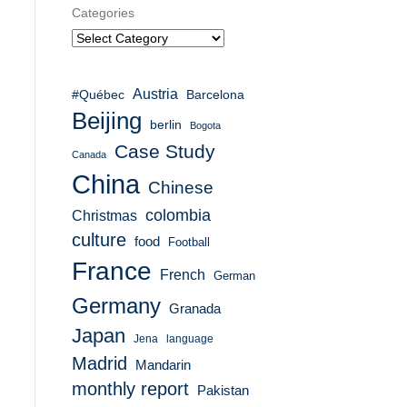
Categories
Austria
#Québec
Barcelona
Beijing
berlin
Bogota
Case Study
Canada
China
Chinese
colombia
Christmas
culture
food
Football
France
French
German
Germany
Granada
Japan
Jena
language
Madrid
Mandarin
monthly report
Pakistan