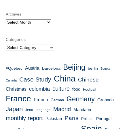
Archives
Categories
Beijing
Austria
#Québec
berlin
Barcelona
Bogota
China
Case Study
Chinese
Canada
culture
colombia
Christmas
food
Football
France
Germany
French
Granada
German
Japan
Madrid
Mandarin
Jena
language
Paris
monthly report
Pakistan
Portugal
Politics
Spain