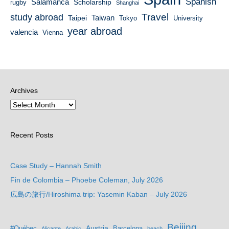
Spanish
Salamanca
Scholarship
rugby
Shanghai
Travel
study abroad
Taiwan
Taipei
Tokyo
University
year abroad
valencia
Vienna
Archives
Recent Posts
Case Study – Hannah Smith
Fin de Colombia – Phoebe Coleman, July 2026
広島の旅行/Hiroshima trip: Yasemin Kaban – July 2026
Beijing
Austria
#Québec
Barcelona
Alicante
Arabic
beach