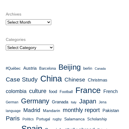
Archives
Categories
Beijing
Austria
#Québec
Barcelona
berlin
Canada
China
Case Study
Chinese
Christmas
France
culture
colombia
French
food
Football
Germany
Japan
Granada
German
Italy
Jena
monthly report
Madrid
Mandarin
Pakistan
language
Paris
Salamanca
Portugal
Scholarship
Politics
rugby
Spain