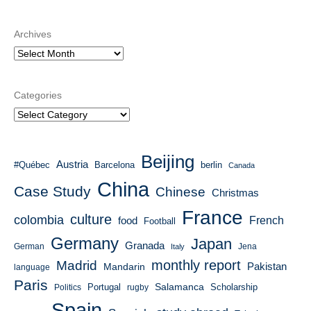
Archives
Categories
Beijing
Austria
#Québec
Barcelona
berlin
Canada
China
Case Study
Chinese
Christmas
France
culture
colombia
French
food
Football
Germany
Japan
Granada
German
Italy
Jena
monthly report
Madrid
Mandarin
Pakistan
language
Paris
Salamanca
Portugal
Scholarship
Politics
rugby
Spain