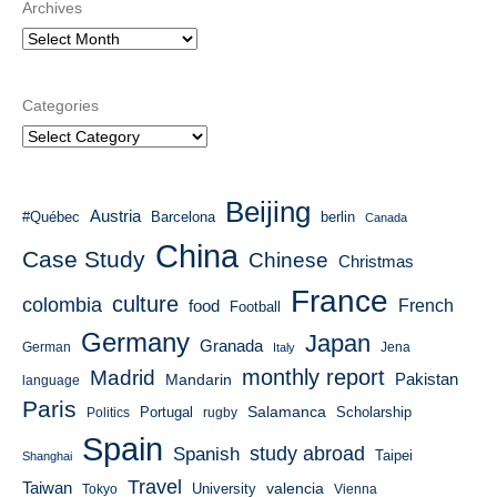
Archives
Categories
Beijing
Austria
#Québec
Barcelona
berlin
Canada
China
Case Study
Chinese
Christmas
France
culture
colombia
French
food
Football
Germany
Japan
Granada
German
Italy
Jena
monthly report
Madrid
Mandarin
Pakistan
language
Paris
Salamanca
Portugal
Scholarship
Politics
rugby
Spain
study abroad
Spanish
Taipei
Shanghai
Travel
Taiwan
valencia
University
Tokyo
Vienna