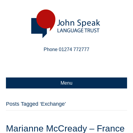
Phone 01274 772777
Linkedin
Email
X-twitter
Menu
Posts Tagged ‘Exchange’
Marianne McCready – France