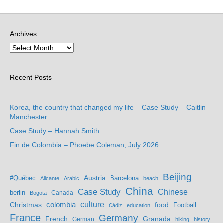
Archives
Recent Posts
Korea, the country that changed my life – Case Study – Caitlin
Manchester
Case Study – Hannah Smith
Fin de Colombia – Phoebe Coleman, July 2026
Beijing
Austria
#Québec
Barcelona
Alicante
Arabic
beach
China
Case Study
Chinese
berlin
Bogota
Canada
culture
colombia
Christmas
food
Football
Cádiz
education
France
Germany
French
Granada
German
hiking
history