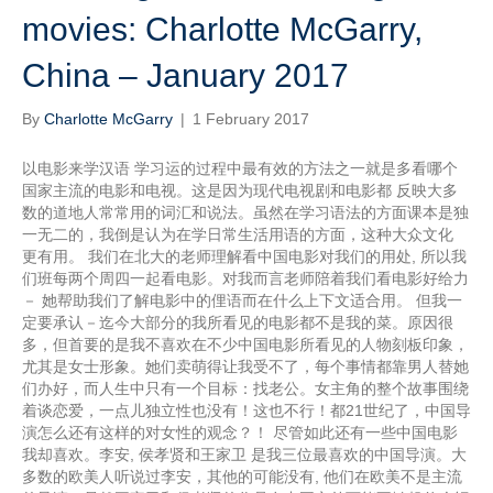
movies: Charlotte McGarry,
China – January 2017
By
Charlotte McGarry
|
1 February 2017
以电影来学汉语 学习运的过程中最有效的方法之一就是多看哪个
国家主流的电影和电视。这是因为现代电视剧和电影都 反映大多
数的道地人常常用的词汇和说法。虽然在学习语法的方面课本是独
一无二的，我倒是认为在学日常生活用语的方面，这种大众文化
更有用。 我们在北大的老师理解看中国电影对我们的用处, 所以我
们班每两个周四一起看电影。对我而言老师陪着我们看电影好给力
－ 她帮助我们了解电影中的俚语而在什么上下文适合用。 但我一
定要承认－迄今大部分的我所看见的电影都不是我的菜。原因很
多，但首要的是我不喜欢在不少中国电影所看见的人物刻板印象，
尤其是女士形象。她们卖萌得让我受不了，每个事情都靠男人替她
们办好，而人生中只有一个目标：找老公。女主角的整个故事围绕
着谈恋爱，一点儿独立性也没有！这也不行！都21世纪了，中国导
演怎么还有这样的对女性的观念？！ 尽管如此还有一些中国电影
我却喜欢。李安, 侯孝贤和王家卫 是我三位最喜欢的中国导演。大
多数的欧美人听说过李安，其他的可能没有, 他们在欧美不是主流