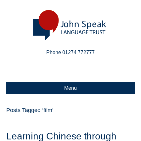
Phone 01274 772777
Linkedin
Email
X-twitter
Menu
Posts Tagged ‘film’
Learning Chinese through