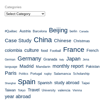
Categories
Beijing
Austria
#Québec
Barcelona
berlin
Canada
China
Case Study
Chinese
Christmas
France
culture
colombia
French
food
Football
Germany
Japan
Granada
German
Italy
Jena
monthly report
Madrid
Mandarin
Pakistan
language
Paris
Salamanca
Portugal
Scholarship
Politics
rugby
Spain
study abroad
Spanish
Taipei
Shanghai
Travel
Taiwan
valencia
University
Tokyo
Vienna
year abroad