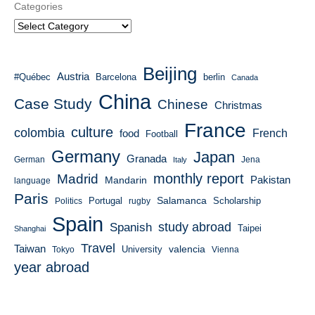
Categories
Beijing
Austria
#Québec
Barcelona
berlin
Canada
China
Case Study
Chinese
Christmas
France
culture
colombia
French
food
Football
Germany
Japan
Granada
German
Italy
Jena
monthly report
Madrid
Mandarin
Pakistan
language
Paris
Salamanca
Portugal
Scholarship
Politics
rugby
Spain
study abroad
Spanish
Taipei
Shanghai
Travel
Taiwan
valencia
University
Tokyo
Vienna
year abroad