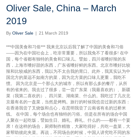
Oliver Sale, China – March
2019
By
Oliver Sale
|
21 March 2019
***中国美食和习俗*** 我来北京以后我了解了中国的美食和习俗
——因为在中国社会上，吃非常重要，所以我免不了看很多! 在中
国，每个省都有独特的美食和口味儿。譬如，四川省嗜好辣的东
西，上海市嗜好甜的东西，广东省嗜好鲜的东西。北京市嗜好比较
辣和比较咸的东西，我以为不太合我的胃口。此外，我其实认为中
国北方的菜远不如南方的菜，因为北方菜的口味儿更重，我吃不
惯。 因为北京是一个那么大的城市，所以有那么多的餐厅，从所
有的省来的。我去过了很多，尝一尝广东菜（我最喜欢的）、新疆
菜（我第二喜欢的）、四川菜、湖南菜、什么的。我吃过了几次北
京最有名的一盘菜，当然是烤鸭。旅行的时候我也尝过新的东西：
在香港我尝了叉烧饭和点心，在昆明我尝了云南省有名的过桥米
线。 在中国，每个场合也有独特的习俗。但是在所有的场合中国
人聚在一起吃饭，譬如生日、婚礼、葬礼、什么的——都有一个宴
席！在这样的场合，厨师制作精致，大家吃得好，共吃一盘菜，大
家帮助彼此夹菜。再说，不同场合的时候，中国人讲究吃不同的东