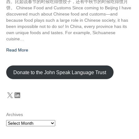
西。比如说春节的时候吃得惯饺子，还有中秋节的时候吃得惯月
饼。 Chinese Food and Customs Since coming to Beijing I have
discovered much about Chinese food and customs—and
because food plays such a large role in Chinese society, it has
been impossible not to do so! In China, every province has its
own unique foods and tastes. For example, Sichuanese
cuisine…
Read More
Donate to the John Speak Language Trust
X
LinkedIn
Archives