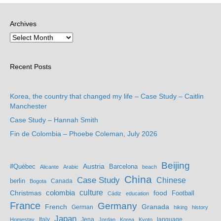
Archives
Recent Posts
Korea, the country that changed my life – Case Study – Caitlin
Manchester
Case Study – Hannah Smith
Fin de Colombia – Phoebe Coleman, July 2026
Beijing
Austria
#Québec
Barcelona
Alicante
Arabic
beach
China
Case Study
Chinese
berlin
Bogota
Canada
culture
colombia
Christmas
food
Football
Cádiz
education
France
Germany
French
Granada
German
hiking
history
Japan
Jena
language
Homestay
Italy
Jordan
Korea
Kyoto