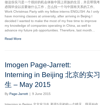
做这份实习是一个很好的机会体验中国上班族的生活，并且帮我考
虑我毕业以后要做什么工作，怎么找一个与中国有关系的工作。
Work Christmas Party with my fellow interns ENGLISH: As I only
have morning classes at university, after arriving in Beijing I
decided I wanted to make the most of my free time to improve
my knowledge of companies operating in China, as well to
advance my future job opportunities. Therefore, last month…
Read More
Imogen Page-Jarrett:
Interning in Beijing 北京的实习
生 – May 2015
By
Page-Jarrett
|
9 June 2015
Interning in Beijing 北京实习生 那是5月初的一个晴天，我开始在