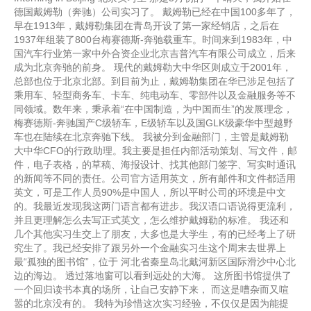
德国戴姆勒（奔驰）公司实习了。 戴姆勒已经在中国100多年了，
早在1913年，戴姆勒集团在青岛开设了第一家经销店，之后在
1937年组装了800台梅赛德斯-奔驰载重车。时间来到1983年，中
国汽车行业第一家中外合资企业北京吉普汽车有限公司成立，后来
成为北京奔驰的前身。 现代的戴姆勒大中华区则成立于2001年，
总部也位于北京北部。到目前为止，戴姆勒集团在华已涉足包括了
乘用车、轻型商务车、卡车、纯电动车、零部件以及金融服务等不
同领域。数年来，秉承着“在中国制造，为中国而生”的发展理念，
梅赛德斯-奔驰国产C级轿车，E级轿车以及国GLK级豪华中型越野
车也在陆续在北京奔驰下线。 我被分到金融部门，主管是戴姆勒
大中华CFO的行政助理。我主要是担任内部活动策划、写文件，邮
件，电子表格，的草稿、海报设计、找其他部门签字、写实时通讯
的新闻等不同的责任。公司官方适用英文，所有邮件和文件都适用
英文，可是工作人员90%是中国人，所以平时公司的环境是中文
的。我最近发现我这两门语言都有进步。我汉语口语说得更流利，
并且更理解怎么去写正式英文，怎么维护戴姆勒的标准。 我还和
几个其他实习生交上了朋友，大多也是大学生，有的已经考上了研
究生了。我已经安排了跟另外一个金融实习生这个周末去世界上
最“孤独的图书馆”，位于 河北省秦皇岛北戴河新区国际滑沙中心北
边的海边。 透过落地窗可以看到远处的大海。 这所图书馆提供了
一个回归读书本真的场所，让自己安静下来， 而这是嘈杂而又喧
嚣的北京没有的。 我特为珍惜这次实习经验，不仅仅是因为能提