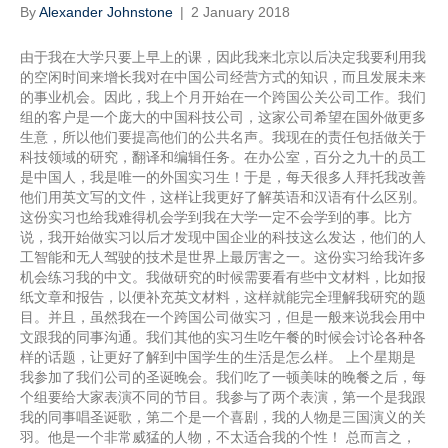
By
Alexander Johnstone
|
2 January 2018
由于我在大学只要上早上的课，因此我来北京以后决定我要利用我
的空闲时间来增长我对在中国公司经营方式的知识，而且发展未来
的事业机会。因此，我上个月开始在一个跨国公关公司工作。我们
组的客户是一个庞大的中国科技公司，这家公司希望在国外做更多
生意，所以他们要提高他们的公共名声。我现在的责任包括做关于
科技领域的研究，翻译和编辑任务。在办公室，百分之九十的员工
是中国人，我是唯一的外国实习生！于是，每天很多人拜托我改善
他们用英文写的文件，这样让我更好了解英语和汉语有什么区别。
这份实习也给我难得机会学到我在大学一定不会学到的事。比方
说，我开始做实习以后才发现中国企业的科技这么发达，他们的人
工智能和无人驾驶的技术是世界上最厉害之一。这份实习给我许多
机会练习我的中文。我做研究的时候需要看有些中文材料，比如报
纸文章和报告，以便补充英文材料，这样就能完全理解我研究的题
目。并且，虽然我在一个跨国公司做实习，但是一般来说我会用中
文跟我的同事沟通。我们其他的实习生吃午餐的时候会讨论各种各
样的话题，让更好了解到中国学生的生活是怎么样。 上个星期是
我参加了我们公司的圣诞晚会。我们吃了一顿美味的晚餐之后，每
个组要给大家表演不同的节目。我参与了两个表演，第一个是我跟
我的同事唱圣诞歌，第二个是一个喜剧，我的人物是三国演义的关
羽。他是一个非常威猛的人物，不太适合我的个性！ 总而言之，