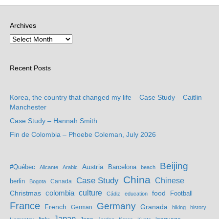
Archives
Recent Posts
Korea, the country that changed my life – Case Study – Caitlin
Manchester
Case Study – Hannah Smith
Fin de Colombia – Phoebe Coleman, July 2026
Beijing
Austria
#Québec
Barcelona
Alicante
Arabic
beach
China
Case Study
Chinese
berlin
Bogota
Canada
culture
colombia
Christmas
food
Football
Cádiz
education
France
Germany
French
Granada
German
hiking
history
Japan