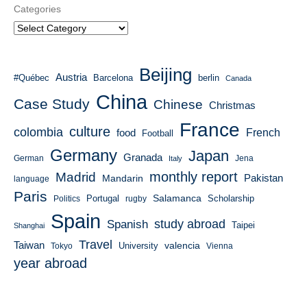
Categories
Beijing
Austria
#Québec
Barcelona
berlin
Canada
China
Case Study
Chinese
Christmas
France
culture
colombia
French
food
Football
Germany
Japan
Granada
German
Italy
Jena
monthly report
Madrid
Mandarin
Pakistan
language
Paris
Salamanca
Portugal
Scholarship
Politics
rugby
Spain
study abroad
Spanish
Taipei
Shanghai
Travel
Taiwan
valencia
University
Tokyo
Vienna
year abroad