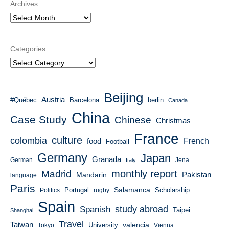
Archives
Categories
Beijing
Austria
#Québec
Barcelona
berlin
Canada
China
Case Study
Chinese
Christmas
France
culture
colombia
French
food
Football
Germany
Japan
Granada
German
Italy
Jena
monthly report
Madrid
Mandarin
Pakistan
language
Paris
Salamanca
Portugal
Scholarship
Politics
rugby
Spain
study abroad
Spanish
Taipei
Shanghai
Travel
Taiwan
valencia
University
Tokyo
Vienna