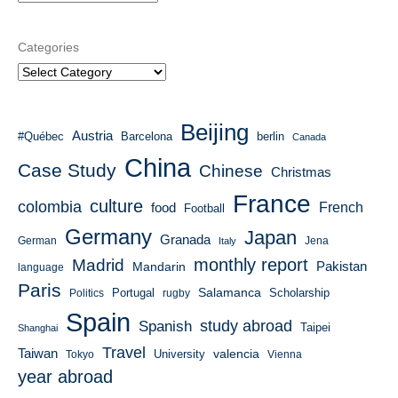
Categories
Beijing
Austria
#Québec
Barcelona
berlin
Canada
China
Case Study
Chinese
Christmas
France
culture
colombia
French
food
Football
Germany
Japan
Granada
German
Italy
Jena
monthly report
Madrid
Mandarin
Pakistan
language
Paris
Salamanca
Portugal
Scholarship
Politics
rugby
Spain
study abroad
Spanish
Taipei
Shanghai
Travel
Taiwan
valencia
University
Tokyo
Vienna
year abroad