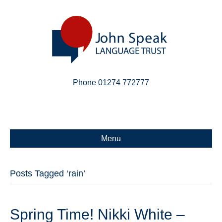
Phone 01274 772777
Linkedin
Email
X-twitter
Menu
Posts Tagged ‘rain’
Spring Time! Nikki White –