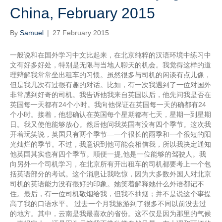
China, February 2015
By
Samuel
|
27 February 2015
一般说和在国外学习中文比起来，在北京纯粹的汉语环境中练习中
文有好多好处，特别是无限与当地人聊天的机会。我觉得这样的道
理辩解我常常坐出租车的习惯。虽然很多与司机的闲谈有点儿像，
但是我几次有过很有趣的对话。比如，有一次我遇到了一位对国外
非常感到好奇的司机。我告诉他我来自英国以后，他先问我是否在
英国每一天都有24个小时。我向他保证在英国每一天的确都有24
个小时。接着，他想确认在英国每个星期都有七天，星期一到星期
日。我又使他能够放心。然后他问我英国有没有四个季节。这次我
开着玩笑说，英国只有两个季节—一个很长的雨季和一个很短的阳
光灿烂的季节。不过，我意识到他可能会相信我，所以我决定通知
他英国其实也有四个季节。顺便一提,他是一位能够的驾驶人。我
向另外一个司机学习，在北京所有开出租车的司机都要考上一个包
括英语部分的考试。这个消息让我吃惊，因为大多数外国人对北京
司机的英语能力没有很好的印象。她笑着解释她什么外语都记不
住。最后，有一位司机敬烟给我，但我不抽烟；并不是说这个事提
高了我的口语水平。 过去一个月我旅游到了很多不同以前没去过
的地方。其中，云南是我最喜欢的省份。这不仅是因为那里的气候