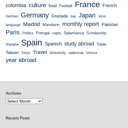
France
culture
colombia
French
food
Football
Germany
Japan
Granada
German
Italy
Jena
monthly report
Madrid
Mandarin
Pakistan
language
Paris
Salamanca
Portugal
Scholarship
Politics
rugby
Spain
study abroad
Spanish
Taipei
Shanghai
Travel
Taiwan
valencia
University
Tokyo
Vienna
year abroad
Archives
Recent Posts