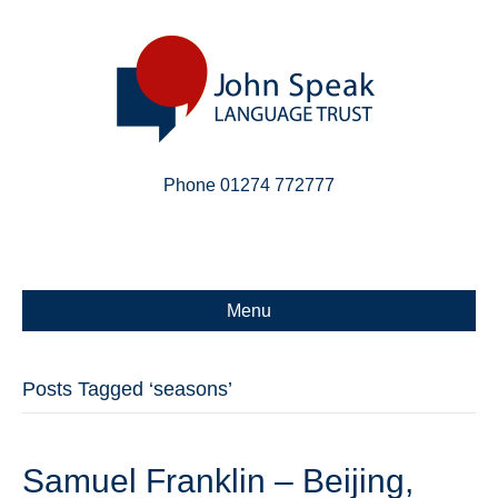
Phone 01274 772777
Linkedin
Email
X-twitter
Menu
Posts Tagged ‘seasons’
Samuel Franklin – Beijing,