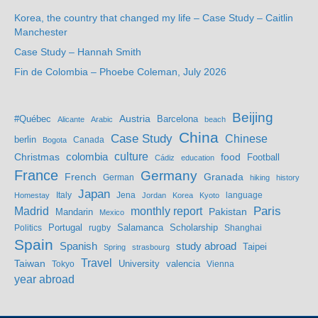
Korea, the country that changed my life – Case Study – Caitlin
Manchester
Case Study – Hannah Smith
Fin de Colombia – Phoebe Coleman, July 2026
Beijing
Austria
#Québec
Barcelona
Alicante
Arabic
beach
China
Case Study
Chinese
berlin
Bogota
Canada
culture
colombia
Christmas
food
Football
Cádiz
education
France
Germany
French
Granada
German
hiking
history
Japan
Jena
language
Homestay
Italy
Jordan
Korea
Kyoto
Madrid
monthly report
Paris
Mandarin
Pakistan
Mexico
Portugal
Salamanca
Scholarship
Politics
rugby
Shanghai
Spain
study abroad
Spanish
Taipei
Spring
strasbourg
Travel
Taiwan
valencia
Tokyo
University
Vienna
year abroad