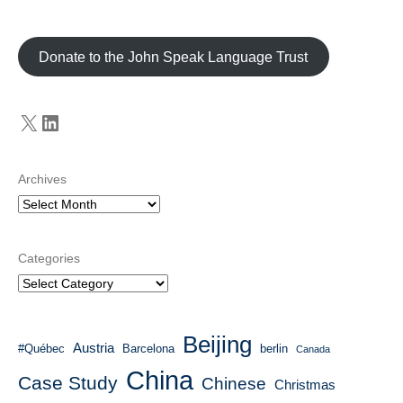
Donate to the John Speak Language Trust
X
LinkedIn
Archives
Categories
Beijing
Austria
#Québec
Barcelona
berlin
Canada
China
Case Study
Chinese
Christmas