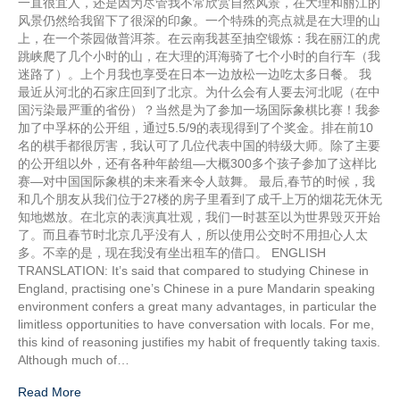
一直很宜人，还是因为尽管我不常欣赏自然风景，在大理和丽江的
风景仍然给我留下了很深的印象。一个特殊的亮点就是在大理的山
上，在一个茶园做普洱茶。在云南我甚至抽空锻炼：我在丽江的虎
跳峡爬了几个小时的山，在大理的洱海骑了七个小时的自行车（我
迷路了）。上个月我也享受在日本一边放松一边吃太多日餐。 我
最近从河北的石家庄回到了北京。为什么会有人要去河北呢（在中
国污染最严重的省份）？当然是为了参加一场国际象棋比赛！我参
加了中孚杯的公开组，通过5.5/9的表现得到了个奖金。排在前10
名的棋手都很厉害，我认可了几位代表中国的特级大师。除了主要
的公开组以外，还有各种年龄组—大概300多个孩子参加了这样比
赛—对中国国际象棋的未来看来令人鼓舞。 最后,春节的时候，我
和几个朋友从我们位于27楼的房子里看到了成千上万的烟花无休无
知地燃放。在北京的表演真壮观，我们一时甚至以为世界毁灭开始
了。而且春节时北京几乎没有人，所以使用公交时不用担心人太
多。不幸的是，现在我没有坐出租车的借口。 ENGLISH
TRANSLATION: It’s said that compared to studying Chinese in
England, practising one’s Chinese in a pure Mandarin speaking
environment confers a great many advantages, in particular the
limitless opportunities to have conversation with locals. For me,
this kind of reasoning justifies my habit of frequently taking taxis.
Although much of…
Read More