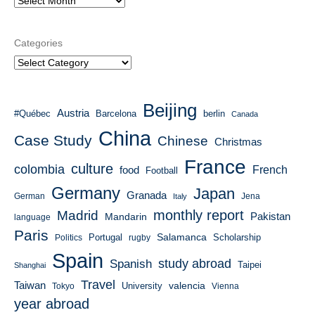
Categories
Beijing
Austria
#Québec
Barcelona
berlin
Canada
China
Case Study
Chinese
Christmas
France
culture
colombia
French
food
Football
Germany
Japan
Granada
German
Italy
Jena
monthly report
Madrid
Mandarin
Pakistan
language
Paris
Salamanca
Portugal
Scholarship
Politics
rugby
Spain
study abroad
Spanish
Taipei
Shanghai
Travel
Taiwan
valencia
University
Tokyo
Vienna
year abroad