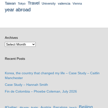
Travel
Taiwan
valencia
University
Tokyo
Vienna
year abroad
Archives
Recent Posts
Korea, the country that changed my life – Case Study – Caitlin
Manchester
Case Study – Hannah Smith
Fin de Colombia – Phoebe Coleman, July 2026
Beijing
Austria
#Québec
Barcelona
Alicante
Arabic
beach