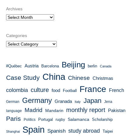
Archives
Categories
Beijing
Austria
#Québec
Barcelona
berlin
Canada
China
Case Study
Chinese
Christmas
France
culture
colombia
French
food
Football
Germany
Japan
Granada
German
Italy
Jena
monthly report
Madrid
Mandarin
Pakistan
language
Paris
Salamanca
Portugal
Scholarship
Politics
rugby
Spain
study abroad
Spanish
Taipei
Shanghai