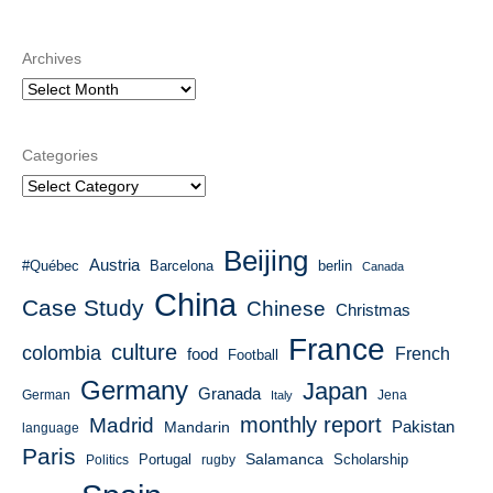
Archives
Categories
Beijing
Austria
#Québec
Barcelona
berlin
Canada
China
Case Study
Chinese
Christmas
France
culture
colombia
French
food
Football
Germany
Japan
Granada
German
Italy
Jena
monthly report
Madrid
Mandarin
Pakistan
language
Paris
Salamanca
Portugal
Scholarship
Politics
rugby