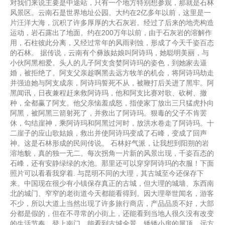
对我们来说主要是中途站，只有一个地方特别想参观，那就是石林
风景区。云南石是世界地址公园。大约在2亿多年以前，这里是一
片汪洋大海，沉积了许多厚厚的大石灰岩。经过了后来的地壳构造
运动，岩石露出了地面。约在200万年以前，由于石灰岩的溶解作
用，石柱彼此分离，又经过常年的风雨剥蚀，形成了今天千姿百态
的石林。 据传说，云南有个彝族姑娘叫阿诗玛，她聪明美丽，与
小伙阿黑相爱。头人的儿子阿支贪婪阿诗玛的姿色，到她家去逼
婚，被拒绝了。阿支父亲趁啊黑去远方牧羊的机会，将阿诗玛劫走
并强迫她与阿支成亲，阿诗玛誓死不从，被鞭打后关进了黑牢。阿
黑闻讯，日夜兼程赶来救阿诗玛，他和阿支比赛对歌、砍树、撤
种，全都赢了阿支。他父亲恼羞成怒，指使家丁放出三只猛虎扑向
阿黑，被阿黑三箭射死了，并救出了阿诗玛。狠毒的父子不肯罢
休，勾结崖神，乘阿诗玛和阿黑过河时，放洪水卷走了阿诗玛。十
二崖子的应山歌姑娘，救出并使阿诗玛变成了石峰，变成了回声
神。这是石林形成的民间传说。 石林好气派，让我想到阳朔的岩
溶地貌，真的独一无二。每次拐角一片新的风景出现，千姿百态的
石峰，还有安静绿绿的水池。那里还可以穿穿阿诗玛的衣服！下面
照片可以看看我穿着. 与昆明不同的大理，其古城至今还保存下
来。中国现在很少有小镇保存真正的古城，但大理的城墙、东西南
北的城门、窄窄的老街道今天都能看得到。因大理举世闻名，游客
不少，所以大道上当然出现了许多旅行商店，产品品质不好，大部
分都是假的，但在不寻常的小街上，还能看到当地人很久没有改变
的生活节奏。登上南门，能看到古城全景，矮矮小房的屋顶，远方