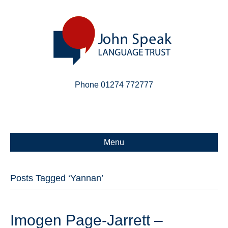
Phone 01274 772777
Linkedin
Email
X-twitter
Menu
Posts Tagged ‘Yannan’
Imogen Page-Jarrett –