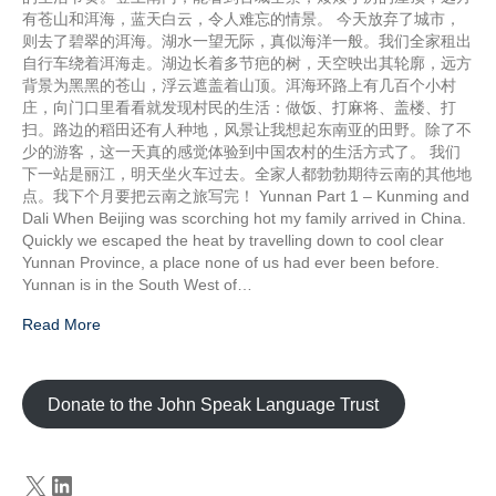
有苍山和洱海，蓝天白云，令人难忘的情景。 今天放弃了城市，
则去了碧翠的洱海。湖水一望无际，真似海洋一般。我们全家租出
自行车绕着洱海走。湖边长着多节疤的树，天空映出其轮廓，远方
背景为黑黑的苍山，浮云遮盖着山顶。洱海环路上有几百个小村
庄，向门口里看看就发现村民的生活：做饭、打麻将、盖楼、打
扫。路边的稻田还有人种地，风景让我想起东南亚的田野。除了不
少的游客，这一天真的感觉体验到中国农村的生活方式了。 我们
下一站是丽江，明天坐火车过去。全家人都勃勃期待云南的其他地
点。我下个月要把云南之旅写完！ Yunnan Part 1 – Kunming and
Dali When Beijing was scorching hot my family arrived in China.
Quickly we escaped the heat by travelling down to cool clear
Yunnan Province, a place none of us had ever been before.
Yunnan is in the South West of…
Read More
Donate to the John Speak Language Trust
X
LinkedIn