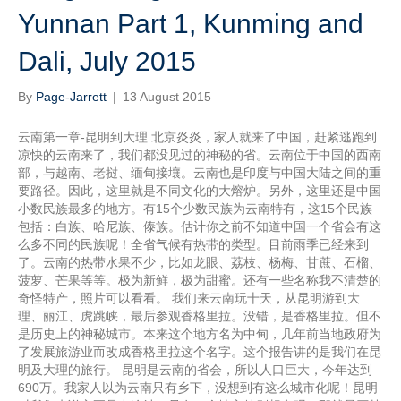
Yunnan Part 1, Kunming and
Dali, July 2015
By
Page-Jarrett
|
13 August 2015
云南第一章-昆明到大理 北京炎炎，家人就来了中国，赶紧逃跑到
凉快的云南来了，我们都没见过的神秘的省。云南位于中国的西南
部，与越南、老挝、缅甸接壤。云南也是印度与中国大陆之间的重
要路径。因此，这里就是不同文化的大熔炉。另外，这里还是中国
小数民族最多的地方。有15个少数民族为云南特有，这15个民族
包括：白族、哈尼族、傣族。估计你之前不知道中国一个省会有这
么多不同的民族呢！全省气候有热带的类型。目前雨季已经来到
了。云南的热带水果不少，比如龙眼、荔枝、杨梅、甘蔗、石榴、
菠萝、芒果等等。极为新鲜，极为甜蜜。还有一些名称我不清楚的
奇怪特产，照片可以看看。 我们来云南玩十天，从昆明游到大
理、丽江、虎跳峡，最后参观香格里拉。没错，是香格里拉。但不
是历史上的神秘城市。本来这个地方名为中甸，几年前当地政府为
了发展旅游业而改成香格里拉这个名字。这个报告讲的是我们在昆
明及大理的旅行。 昆明是云南的省会，所以人口巨大，今年达到
690万。我家人以为云南只有乡下，没想到有这么城市化呢！昆明