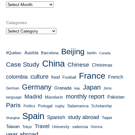
Categories
Beijing
Austria
#Québec
Barcelona
berlin
Canada
China
Case Study
Chinese
Christmas
France
culture
colombia
French
food
Football
Germany
Japan
Granada
German
Italy
Jena
monthly report
Madrid
Mandarin
Pakistan
language
Paris
Salamanca
Portugal
Scholarship
Politics
rugby
Spain
study abroad
Spanish
Taipei
Shanghai
Travel
Taiwan
valencia
University
Tokyo
Vienna
year abroad