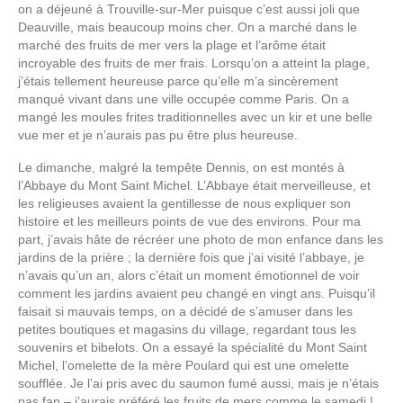
on a déjeuné à Trouville-sur-Mer puisque c’est aussi joli que
Deauville, mais beaucoup moins cher. On a marché dans le
marché des fruits de mer vers la plage et l’arôme était
incroyable des fruits de mer frais. Lorsqu’on a atteint la plage,
j’étais tellement heureuse parce qu’elle m’a sincèrement
manqué vivant dans une ville occupée comme Paris. On a
mangé les moules frites traditionnelles avec un kir et une belle
vue mer et je n’aurais pas pu être plus heureuse.
Le dimanche, malgré la tempête Dennis, on est montés à
l’Abbaye du Mont Saint Michel. L’Abbaye était merveilleuse, et
les religieuses avaient la gentillesse de nous expliquer son
histoire et les meilleurs points de vue des environs. Pour ma
part, j’avais hâte de récréer une photo de mon enfance dans les
jardins de la prière ; la dernière fois que j’ai visité l’abbaye, je
n’avais qu’un an, alors c’était un moment émotionnel de voir
comment les jardins avaient peu changé en vingt ans. Puisqu’il
faisait si mauvais temps, on a décidé de s’amuser dans les
petites boutiques et magasins du village, regardant tous les
souvenirs et bibelots. On a essayé la spécialité du Mont Saint
Michel, l’omelette de la mère Poulard qui est une omelette
soufflée. Je l’ai pris avec du saumon fumé aussi, mais je n’étais
pas fan – j’aurais préféré les fruits de mers comme le samedi !