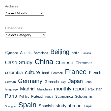
Archives
Categories
Beijing
Austria
#Québec
Barcelona
berlin
Canada
China
Case Study
Chinese
Christmas
France
culture
colombia
French
food
Football
Germany
Japan
Granada
German
Italy
Jena
monthly report
Madrid
Mandarin
Pakistan
language
Paris
Salamanca
Portugal
Scholarship
Politics
rugby
Spain
study abroad
Spanish
Taipei
Shanghai