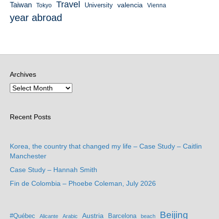
Travel
Taiwan
valencia
University
Tokyo
Vienna
year abroad
Archives
Recent Posts
Korea, the country that changed my life – Case Study – Caitlin
Manchester
Case Study – Hannah Smith
Fin de Colombia – Phoebe Coleman, July 2026
Beijing
Austria
#Québec
Barcelona
Alicante
Arabic
beach