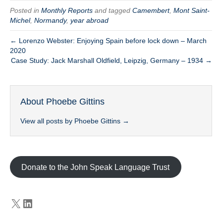
Posted in
Monthly Reports
and tagged
Camembert
,
Mont Saint-
Michel
,
Normandy
,
year abroad
← Lorenzo Webster: Enjoying Spain before lock down – March
2020
Case Study: Jack Marshall Oldfield, Leipzig, Germany – 1934 →
About Phoebe Gittins
View all posts by Phoebe Gittins
→
Donate to the John Speak Language Trust
X
LinkedIn