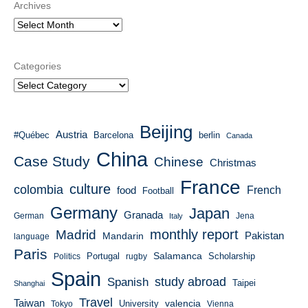
Archives
Categories
Beijing
Austria
#Québec
Barcelona
berlin
Canada
China
Case Study
Chinese
Christmas
France
culture
colombia
French
food
Football
Germany
Japan
Granada
German
Italy
Jena
monthly report
Madrid
Mandarin
Pakistan
language
Paris
Salamanca
Portugal
Scholarship
Politics
rugby
Spain
study abroad
Spanish
Taipei
Shanghai
Travel
Taiwan
valencia
University
Tokyo
Vienna