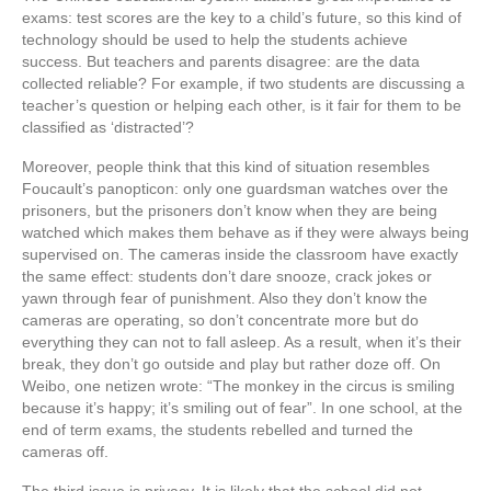
exams: test scores are the key to a child’s future, so this kind of
technology should be used to help the students achieve
success. But teachers and parents disagree: are the data
collected reliable? For example, if two students are discussing a
teacher’s question or helping each other, is it fair for them to be
classified as ‘distracted’?
Moreover, people think that this kind of situation resembles
Foucault’s panopticon: only one guardsman watches over the
prisoners, but the prisoners don’t know when they are being
watched which makes them behave as if they were always being
supervised on. The cameras inside the classroom have exactly
the same effect: students don’t dare snooze, crack jokes or
yawn through fear of punishment. Also they don’t know the
cameras are operating, so don’t concentrate more but do
everything they can not to fall asleep. As a result, when it’s their
break, they don’t go outside and play but rather doze off. On
Weibo, one netizen wrote: “The monkey in the circus is smiling
because it’s happy; it’s smiling out of fear”. In one school, at the
end of term exams, the students rebelled and turned the
cameras off.