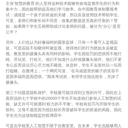
主张‘智慧的教育‘的人坚持这种技术能够有效地监视学生的行为和
集中力，因此能帮助提高他们学习效率。在中国教育体制重视考
试：成绩是一个孩子的前途的关键，所以应该使用技术帮助学生。
可是，老师们和家长却不同意：收集的数据是否真的可靠的？譬
如，如果两个学生互相帮助或讨论老师的问题，被分为“分心”是否
公平？
另外，人们也认为好像福柯的圆形监狱：只有一个看守人监视囚
徒，可是囚徒不知晓何时被监视，使得他们的行为犹如永远被监
视。教室里的摄像头具有同样的影响。学生因惩罚的恐惧而不敢打
盹、开玩笑、打哈欠。他们不知道什么时候摄像头操作。他们不更
专心反而设法尽心尽力地不睡觉。休息时，学生不去室外玩一玩而
打瞌睡。在微博上，一个网民写道，“在马戏团里的猴子的笑容不
是因幸福而是因恐惧。“期末考试前，有些学生抵抗校长，关掉了
摄像头。
第三个问题是隐私保护。学校最可能没得到父母的许可，因此在上
面所说的七个学校中的28000个学生不知道他们参加人工智慧的试
验。缺乏许可可能遇到‘权力的不平衡‘。学校有惩罚与开除学生的
权利。父母不愿意因为抵抗校长而冒破坏学生的前途的风险。因此
学生沦为这场智能监控权博弈中.
可是在学校里人工智慧不限于在教室里。在未来，学生也能够用人