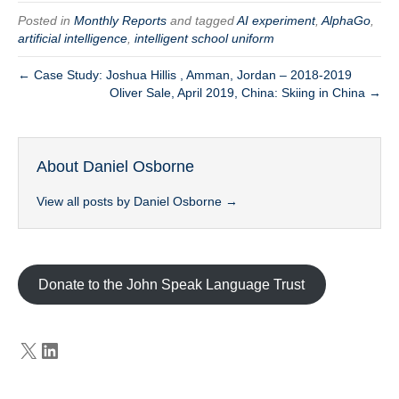
Posted in
Monthly Reports
and tagged
AI experiment
,
AlphaGo
,
artificial intelligence
,
intelligent school uniform
← Case Study: Joshua Hillis , Amman, Jordan – 2018-2019
Oliver Sale, April 2019, China: Skiing in China →
About Daniel Osborne
View all posts by Daniel Osborne
→
Donate to the John Speak Language Trust
X
LinkedIn