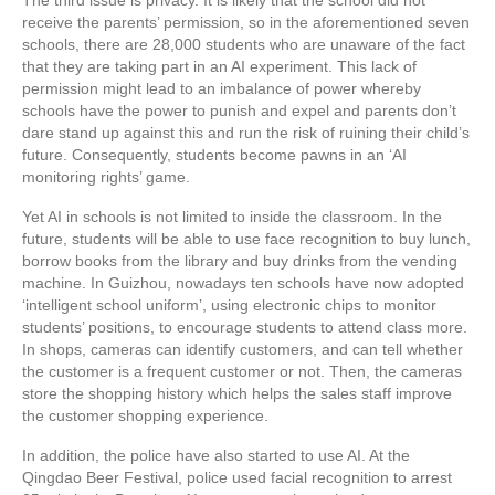
The third issue is privacy. It is likely that the school did not
receive the parents’ permission, so in the aforementioned seven
schools, there are 28,000 students who are unaware of the fact
that they are taking part in an AI experiment. This lack of
permission might lead to an imbalance of power whereby
schools have the power to punish and expel and parents don’t
dare stand up against this and run the risk of ruining their child’s
future. Consequently, students become pawns in an ‘AI
monitoring rights’ game.
Yet AI in schools is not limited to inside the classroom. In the
future, students will be able to use face recognition to buy lunch,
borrow books from the library and buy drinks from the vending
machine. In Guizhou, nowadays ten schools have now adopted
‘intelligent school uniform’, using electronic chips to monitor
students’ positions, to encourage students to attend class more.
In shops, cameras can identify customers, and can tell whether
the customer is a frequent customer or not. Then, the cameras
store the shopping history which helps the sales staff improve
the customer shopping experience.
In addition, the police have also started to use AI. At the
Qingdao Beer Festival, police used facial recognition to arrest