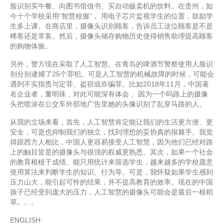
脸识别买午餐、向图书馆借书、买自动贩卖机的饮料。在贵州，如
今十个学校采用“智慧校服”， 用电子芯片监视学生的位置，鼓励学
生多上课。在商店里，摄像头识别顾客，告诉员工这位顾客是不是
稀客还是常客。然后，摄像头储存购物历史使得销售助理提高顾客
的购物体验。
另外，警方现在采取了人工智慧。在青岛的啤酒节警察使用人脸识
别分别逮捕了25个罪犯。可是人工智慧的机械故障的时候，可能会
遇到不实指责与定罪、盗窃或诈骗罪。比如2018年11月，中国著
名企业者，董明珠，对此可能深有体会， 因为一个吗路上的摄像
头把喷涂在公交车外部地广告里她的头像识别了乱穿马路的人。
从我的立场来看，首先，人工智慧肯定能让我们的生活更方便、更
安全，可是也抑制我们的独立，找到理想的妥协真的很棘手。我觉
得跟西方人相比，中国人更容易接受人工智慧，因为他们已经对路
上的触目皆是的摄像头与很强的权威更熟悉。其次，如果一个社会
的教育根植于成绩、能只用统计来筛选学生，越来越多的学校愿意
使用算法来判断学生的知识、行为等。可是，我怀疑如果学生感到
压力山大，能引起可怜的结果，并不提高教育的效率。现在的中国
孩子已经受到庞大的压力，人工智慧的摄像头可能会是最后一根稻
草。。。
ENGLISH: