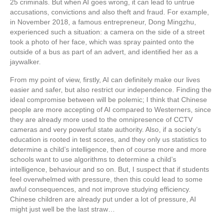
25 criminals. But when AI goes wrong, it can lead to untrue
accusations, convictions and also theft and fraud. For example,
in November 2018, a famous entrepreneur, Dong Mingzhu,
experienced such a situation: a camera on the side of a street
took a photo of her face, which was spray painted onto the
outside of a bus as part of an advert, and identified her as a
jaywalker.
From my point of view, firstly, AI can definitely make our lives
easier and safer, but also restrict our independence. Finding the
ideal compromise between will be polemic; I think that Chinese
people are more accepting of AI compared to Westerners, since
they are already more used to the omnipresence of CCTV
cameras and very powerful state authority. Also, if a society’s
education is rooted in test scores, and they only us statistics to
determine a child’s intelligence, then of course more and more
schools want to use algorithms to determine a child’s
intelligence, behaviour and so on. But, I suspect that if students
feel overwhelmed with pressure, then this could lead to some
awful consequences, and not improve studying efficiency.
Chinese children are already put under a lot of pressure, AI
might just well be the last straw…