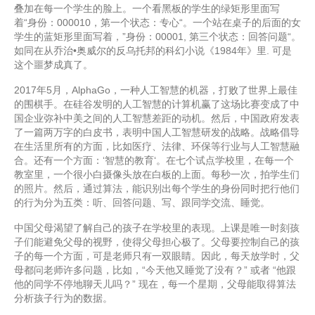
叠加在每一个学生的脸上。一个看黑板的学生的绿矩形里面写
着“身份：000010，第一个状态：专心“。一个站在桌子的后面的女
学生的蓝矩形里面写着，”身份：00001, 第三个状态：回答问题“。
如同在从乔治•奥威尔的反乌托邦的科幻小说《1984年》里. 可是
这个噩梦成真了。
2017年5月，AlphaGo，一种人工智慧的机器，打败了世界上最佳
的围棋手。在硅谷发明的人工智慧的计算机赢了这场比赛变成了中
国企业弥补中美之间的人工智慧差距的动机。然后，中国政府发表
了一篇两万字的白皮书，表明中国人工智慧研发的战略。战略倡导
在生活里所有的方面，比如医疗、法律、环保等行业与人工智慧融
合。还有一个方面：‘智慧的教育‘。在七个试点学校里，在每一个
教室里，一个很小白摄像头放在白板的上面。每秒一次，拍学生们
的照片。然后，通过算法，能识别出每个学生的身份同时把行他们
的行为分为五类：听、回答问题、写、跟同学交流、睡觉。
中国父母渴望了解自己的孩子在学校里的表现。上课是唯一时刻孩
子们能避免父母的视野，使得父母担心极了。父母要控制自己的孩
子的每一个方面，可是老师只有一双眼睛。因此，每天放学时，父
母都问老师许多问题，比如，“今天他又睡觉了没有？” 或者 “他跟
他的同学不停地聊天儿吗？” 现在，每一个星期，父母能取得算法
分析孩子行为的数据。