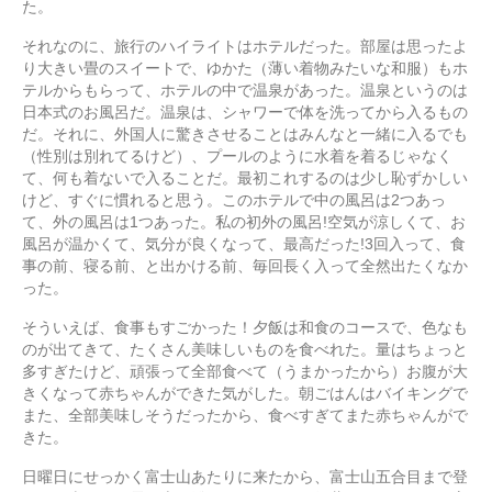
た。
それなのに、旅行のハイライトはホテルだった。部屋は思ったよ
り大きい畳のスイートで、ゆかた（薄い着物みたいな和服）もホ
テルからもらって、ホテルの中で温泉があった。温泉というのは
日本式のお風呂だ。温泉は、シャワーで体を洗ってから入るもの
だ。それに、外国人に驚きさせることはみんなと一緒に入るでも
（性別は別れてるけど）、プールのように水着を着るじゃなく
て、何も着ないで入ることだ。最初これするのは少し恥ずかしい
けど、すぐに慣れると思う。このホテルで中の風呂は2つあっ
て、外の風呂は1つあった。私の初外の風呂!空気が涼しくて、お
風呂が温かくて、気分が良くなって、最高だった!3回入って、食
事の前、寝る前、と出かける前、毎回長く入って全然出たくなか
った。
そういえば、食事もすごかった！夕飯は和食のコースで、色なも
のが出てきて、たくさん美味しいものを食べれた。量はちょっと
多すぎたけど、頑張って全部食べて（うまかったから）お腹が大
きくなって赤ちゃんができた気がした。朝ごはんはバイキングで
また、全部美味しそうだったから、食べすぎてまた赤ちゃんがで
きた。
日曜日にせっかく富士山あたりに来たから、富士山五合目まで登