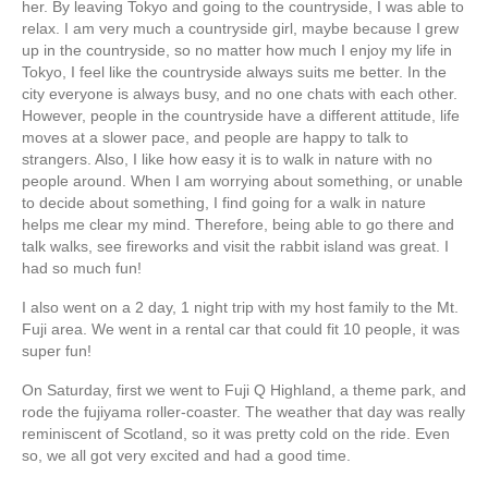
her. By leaving Tokyo and going to the countryside, I was able to
relax. I am very much a countryside girl, maybe because I grew
up in the countryside, so no matter how much I enjoy my life in
Tokyo, I feel like the countryside always suits me better. In the
city everyone is always busy, and no one chats with each other.
However, people in the countryside have a different attitude, life
moves at a slower pace, and people are happy to talk to
strangers. Also, I like how easy it is to walk in nature with no
people around. When I am worrying about something, or unable
to decide about something, I find going for a walk in nature
helps me clear my mind. Therefore, being able to go there and
talk walks, see fireworks and visit the rabbit island was great. I
had so much fun!
I also went on a 2 day, 1 night trip with my host family to the Mt.
Fuji area. We went in a rental car that could fit 10 people, it was
super fun!
On Saturday, first we went to Fuji Q Highland, a theme park, and
rode the fujiyama roller-coaster. The weather that day was really
reminiscent of Scotland, so it was pretty cold on the ride. Even
so, we all got very excited and had a good time.