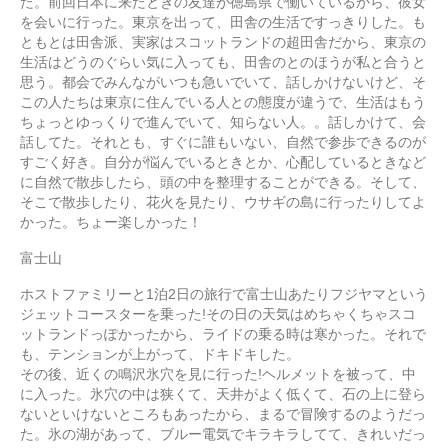
た。前回日本に来たときの友達が徳島県で働いているから、彼女
を会いに行った。東京を出って、田舎の生活ですっきりした。も
ともとは田舎派、実家はスコットランドの超田舎だから、東京の
生活はどうのぐらい気に入っても、田舎のとのほうが私と合うと
思う。都会でみんながいつも急いでいて、話しかけないけど、そ
この人たちは東京に住んでいる人との態度が違うで、生活はもう
ちょっとゆっくりで進んでいて、知らない人。。話しかけて、会
話してた。それとも、すぐに誰もいない、自然で参歩できるのが
すごく好き。自分が悩んでいるときとか、心配しているときなど
に自然で散歩したら、頭の中を整理することができる。そして、
そこで散歩したり、花火を見たり、ウサギの島に行ったりしてよ
かった。ちょー楽しかった！
富士山
ホストファミリーと1泊2日の旅行で富士山あたりフジヤマという
ジェットコースターを乗った!その日の天気はめちゃくちゃスコ
ットランドっぽかったから、ライドの乗る時は寒かった。それで
も、テンションが上がって、ドキドキした。
その後、近くの鳴沢氷穴を見に行った!ヘルメットを被って、中
に入った。氷穴の中は狭くて、天井がよく低くて、石の上に登ら
ないといけないところもあったから、まるで冒険するのようだっ
た。氷の湖があって、ブルー電気でキラキラしてて、きれいだっ