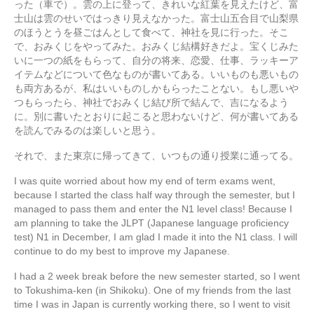
った（車で）。雲の上に登って、きれいな紅葉を見えたけど、富
士山は雲のせいではっきり見えなかった。富士山五合目で山梨県
のほうとうを昼ごはんとして食べて、神社を見に行った。そこ
で、おみくじをやってみた。おみくじ結構好きだよ。宝くじみた
いに一つの紙をもらって、自分の将来、恋愛、仕事、ラッキーア
イテムなどについて色なものが書いてある。いいものも悪いもの
も両方あるが、私はいいものしかもらったことない。もし悪いや
つもらったら、神社でおみくじ結び所で結んで、吉になるよう
に。別に書いたとおりに起こると思わないけど、何が書いてある
を読んでみるのは楽しいと思う。
それで、また東京に帰ってきて、いつもの通り授業に通ってる。
I was quite worried about how my end of term exams went,
because I started the class half way through the semester, but I
managed to pass them and enter the N1 level class! Because I
am planning to take the JLPT (Japanese language proficiency
test) N1 in December, I am glad I made it into the N1 class. I will
continue to do my best to improve my Japanese.
I had a 2 week break before the new semester started, so I went
to Tokushima-ken (in Shikoku). One of my friends from the last
time I was in Japan is currently working there, so I went to visit