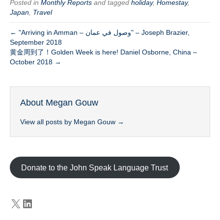
Posted in
Monthly Reports
and tagged
holiday
,
Homestay
,
Japan
,
Travel
← "Arriving in Amman – وصول في عمان" – Joseph Brazier,
September 2018
黄金周到了！Golden Week is here! Daniel Osborne, China –
October 2018 →
About Megan Gouw
View all posts by Megan Gouw
→
Donate to the John Speak Language Trust
X
LinkedIn