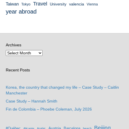
Travel
Taiwan
valencia
University
Tokyo
Vienna
year abroad
Archives
Recent Posts
Korea, the country that changed my life – Case Study – Caitlin
Manchester
Case Study – Hannah Smith
Fin de Colombia – Phoebe Coleman, July 2026
Beijing
Austria
#Québec
Barcelona
Alicante
Arabic
beach