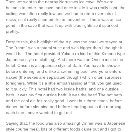
Then we went to the nearby Narusawa ice cave. We wore
helmets to enter the cave, and once inside it was really tight, the
ceiling was often really low and we had to climb over lots of
rocks, so it really seemed like an adventure. There was an ice
pond in the cave that was lit up with blue lights so it sparkled
prettily.
Despite this, the highlight of the trip was the hotel we stayed at.
The “room” was a tatami suite and was bigger than I thought it
would be. The hotel provided Yukata (a kind of thin Kimono type
Japanese style of clothing). And there was an Onsen inside the
hotel. Onsen is a Japanese style of Bath. You have to shower
before entering, and unlike a swimming pool, everyone enters
naked (the sexes are separated though) which often surprises
foreigners. While it’s a little embarrassing at first, you get used
to it quickly. This hotel had two inside baths, and one outside
bath. It was my first outside bath! It was the best! The hot bath
and the cool air, felt really good. I went in it three times, before
dinner, before sleeping and before heading out in the morning,
each time I never wanted to get out.
Saying that, the food was also amazing! Dinner was a Japanese
style course meal, lots of different foods came out and I got to