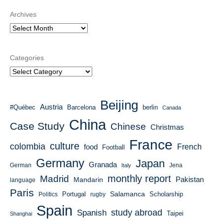
Archives
Categories
Beijing
Austria
#Québec
Barcelona
berlin
Canada
China
Case Study
Chinese
Christmas
France
culture
colombia
French
food
Football
Germany
Japan
Granada
German
Italy
Jena
monthly report
Madrid
Mandarin
Pakistan
language
Paris
Salamanca
Portugal
Scholarship
Politics
rugby
Spain
study abroad
Spanish
Taipei
Shanghai