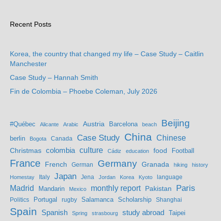
Recent Posts
Korea, the country that changed my life – Case Study – Caitlin
Manchester
Case Study – Hannah Smith
Fin de Colombia – Phoebe Coleman, July 2026
Beijing
Austria
#Québec
Barcelona
Alicante
Arabic
beach
China
Case Study
Chinese
berlin
Bogota
Canada
culture
colombia
Christmas
food
Football
Cádiz
education
France
Germany
French
Granada
German
hiking
history
Japan
Jena
language
Homestay
Italy
Jordan
Korea
Kyoto
Madrid
monthly report
Paris
Mandarin
Pakistan
Mexico
Portugal
Salamanca
Scholarship
Politics
rugby
Shanghai
Spain
study abroad
Spanish
Taipei
Spring
strasbourg