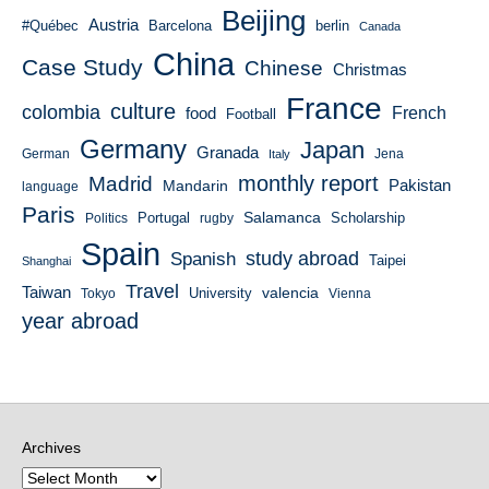
Beijing
Austria
#Québec
Barcelona
berlin
Canada
China
Case Study
Chinese
Christmas
France
culture
colombia
French
food
Football
Germany
Japan
Granada
German
Italy
Jena
monthly report
Madrid
Mandarin
Pakistan
language
Paris
Salamanca
Portugal
Scholarship
Politics
rugby
Spain
study abroad
Spanish
Taipei
Shanghai
Travel
Taiwan
valencia
University
Tokyo
Vienna
year abroad
Archives