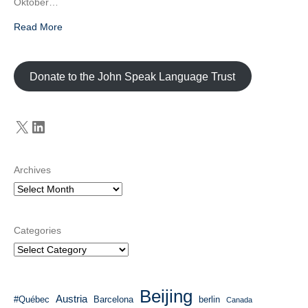
Oktober…
Read More
Donate to the John Speak Language Trust
X
LinkedIn
Archives
Categories
Beijing
Austria
#Québec
Barcelona
berlin
Canada