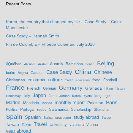
Recent Posts
Korea, the country that changed my life – Case Study – Caitlin
Manchester
Case Study – Hannah Smith
Fin de Colombia – Phoebe Coleman, July 2026
Beijing
Austria
#Québec
Barcelona
Alicante
Arabic
beach
China
Case Study
Chinese
berlin
Bogota
Canada
culture
colombia
Christmas
food
Football
Cádiz
education
France
Germany
French
Granada
German
hiking
history
Japan
Jena
language
Homestay
Italy
Jordan
Korea
Kyoto
Madrid
monthly report
Paris
Mandarin
Pakistan
Mexico
Portugal
Salamanca
Scholarship
Politics
rugby
Shanghai
Spain
study abroad
Spanish
Taipei
Spring
strasbourg
Travel
Taiwan
valencia
Tokyo
University
Vienna
year abroad