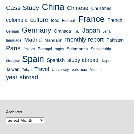
China
Case Study
Chinese
Christmas
France
culture
colombia
French
food
Football
Germany
Japan
Granada
German
Italy
Jena
monthly report
Madrid
Mandarin
Pakistan
language
Paris
Salamanca
Portugal
Scholarship
Politics
rugby
Spain
study abroad
Spanish
Taipei
Shanghai
Travel
Taiwan
valencia
University
Tokyo
Vienna
year abroad
Archives