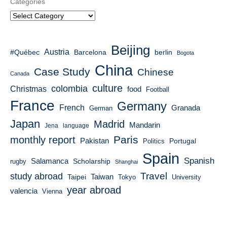
Categories
Beijing
Austria
#Québec
berlin
Barcelona
Bogota
China
Case Study
Chinese
Canada
culture
colombia
Christmas
food
Football
France
Germany
French
Granada
German
Japan
Madrid
Mandarin
Jena
language
Paris
monthly report
Pakistan
Portugal
Politics
Spain
Spanish
Salamanca
Scholarship
rugby
Shanghai
Travel
study abroad
Taiwan
Taipei
Tokyo
University
year abroad
valencia
Vienna