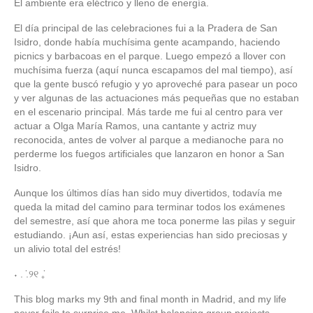
El ambiente era eléctrico y lleno de energía.
El día principal de las celebraciones fui a la Pradera de San
Isidro, donde había muchísima gente acampando, haciendo
picnics y barbacoas en el parque. Luego empezó a llover con
muchísima fuerza (aquí nunca escapamos del mal tiempo), así
que la gente buscó refugio y yo aproveché para pasear un poco
y ver algunas de las actuaciones más pequeñas que no estaban
en el escenario principal. Más tarde me fui al centro para ver
actuar a Olga María Ramos, una cantante y actriz muy
reconocida, antes de volver al parque a medianoche para no
perderme los fuegos artificiales que lanzaron en honor a San
Isidro.
Aunque los últimos días han sido muy divertidos, todavía me
queda la mitad del camino para terminar todos los exámenes
del semestre, así que ahora me toca ponerme las pilas y seguir
estudiando. ¡Aun así, estas experiencias han sido preciosas y
un alivio total del estrés!
˖ . ݁.୨୧ ݁₊
This blog marks my 9th and final month in Madrid, and my life
never fails to surprise me. Whilst balancing group projects,