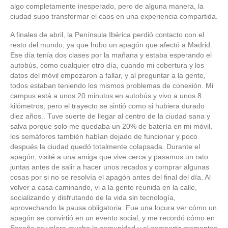
algo completamente inesperado, pero de alguna manera, la
ciudad supo transformar el caos en una experiencia compartida.
A finales de abril, la Península Ibérica perdió contacto con el
resto del mundo, ya que hubo un apagón que afectó a Madrid.
Ese día tenía dos clases por la mañana y estaba esperando el
autobús, como cualquier otro día, cuando mi cobertura y los
datos del móvil empezaron a fallar, y al preguntar a la gente,
todos estaban teniendo los mismos problemas de conexión. Mi
campus está a unos 20 minutos en autobús y vivo a unos 8
kilómetros, pero el trayecto se sintió como si hubiera durado
diez años.. Tuve suerte de llegar al centro de la ciudad sana y
salva porque solo me quedaba un 20% de batería en mi móvil,
los semáforos también habían dejado de funcionar y poco
después la ciudad quedó totalmente colapsada. Durante el
apagón, visité a una amiga que vive cerca y pasamos un rato
juntas antes de salir a hacer unos recados y comprar algunas
cosas por si no se resolvía el apagón antes del final del día. Al
volver a casa caminando, vi a la gente reunida en la calle,
socializando y disfrutando de la vida sin tecnología,
aprovechando la pausa obligatoria. Fue una locura ver cómo un
apagón se convirtió en un evento social, y me recordó cómo en
España se valora mucho la comunidad y el compartir momentos