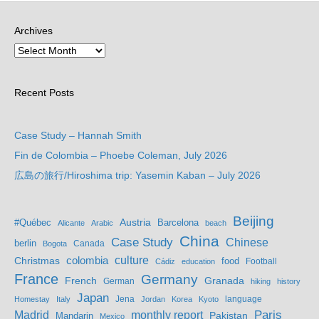
Archives
Recent Posts
Case Study – Hannah Smith
Fin de Colombia – Phoebe Coleman, July 2026
広島の旅行/Hiroshima trip: Yasemin Kaban – July 2026
Beijing
Austria
#Québec
Barcelona
Alicante
Arabic
beach
China
Case Study
Chinese
berlin
Bogota
Canada
culture
colombia
Christmas
food
Football
Cádiz
education
France
Germany
French
Granada
German
hiking
history
Japan
Jena
language
Homestay
Italy
Jordan
Korea
Kyoto
Madrid
monthly report
Paris
Mandarin
Pakistan
Mexico