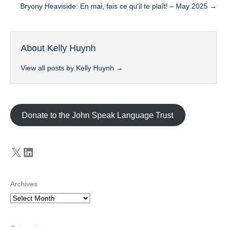
Bryony Heaviside: En mai, fais ce qu'il te plaît! – May 2025 →
About Kelly Huynh
View all posts by Kelly Huynh
→
Donate to the John Speak Language Trust
X
LinkedIn
Archives